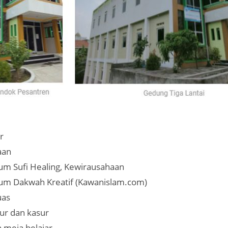
r
aan
um Sufi Healing, Kewirausahaan
um Dakwah Kreatif (Kawanislam.com)
uas
ur dan kasur
 meja belajar