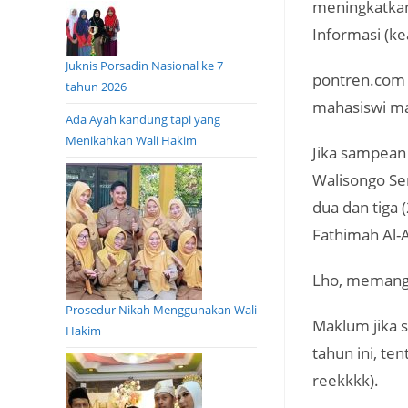
meningkatkan
Informasi (kea
Juknis Porsadin Nasional ke 7
pontren.com 
tahun 2026
mahasiswi m
Ada Ayah kandung tapi yang
Menikahkan Wali Hakim
Jika sampean
Walisongo Se
dua dan tiga 
Fathimah Al
Lho, memang 
Prosedur Nikah Menggunakan Wali
Maklum jika 
Hakim
tahun ini, te
reekkkk).