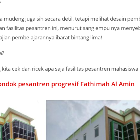
?
a mudeng juga sih secara detil, tetapi melihat desain pem
an fasilitas pesantren ini, menurut sang empu nya menye
 sajian pembelajarannya ibarat bintang lima!
a?
kita cek dan ricek apa saja fasilitas pesantren mahasiswa i
pondok pesantren progresif Fathimah Al Amin