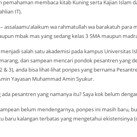
 pemahaman membaca kitab Kuning serta Kajian Islam d
hlian IT).
– assalaamu’alaikum wa rahmatullah wa barakatuh para 
aupun mbak mas yang sedang kelas 3 SMA maupun madras
 menjadi salah satu akademisi pada kampus Universitas I
marang, dan sampean mencari pondok pesantren yang d
(2 & 3), anda bisa lihat-lihat ponpes yang bernama Pesantr
-Amin Yayasan Muhammad Amin Syukur.
ada pesantren yang namanya itu? Saya kok belum denga
sampean belum mendengarnya, ponpes ini masih baru, bu
ntu baru kalangan terbatas yang mengetahui ekistensinya (