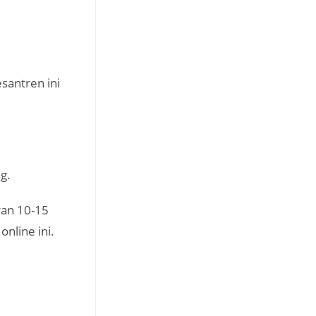
santren ini
g.
ran 10-15
nline ini.