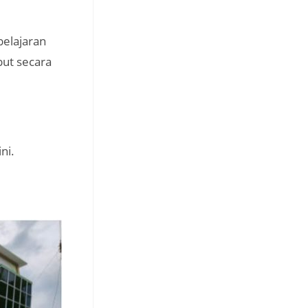
belajaran
but secara
ni.