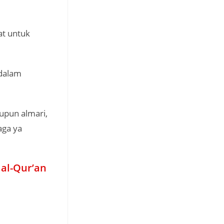
at untuk
 dalam
upun almari,
aga ya
 al-Qur’an