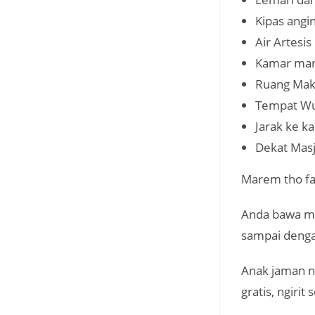
Kipas angi
Air Artesis
Kamar man
Ruang Ma
Tempat W
Jarak ke 
Dekat Masj
Marem tho fas
Anda bawa mo
sampai dengan 
Anak jaman no
gratis, ngiri