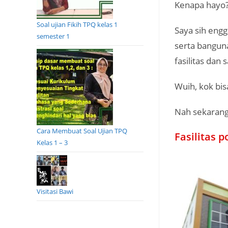
Kenapa hayo
Soal ujian Fikih TPQ kelas 1
Saya sih engg
semester 1
serta bangun
fasilitas dan
Wuih, kok bis
Nah sekarang 
Cara Membuat Soal Ujian TPQ
Fasilitas 
Kelas 1 – 3
Visitasi Bawi