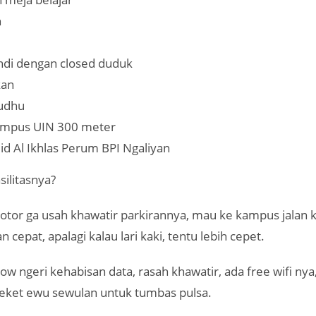
n
di dengan closed duduk
kan
udhu
kampus UIN 300 meter
id Al Ikhlas Perum BPI Ngaliyan
ilitasnya?
tor ga usah khawatir parkirannya, mau ke kampus jalan k
cepat, apalagi kalau lari kaki, tentu lebih cepet.
w ngeri kehabisan data, rasah khawatir, ada free wifi nya,
t seket ewu sewulan untuk tumbas pulsa.