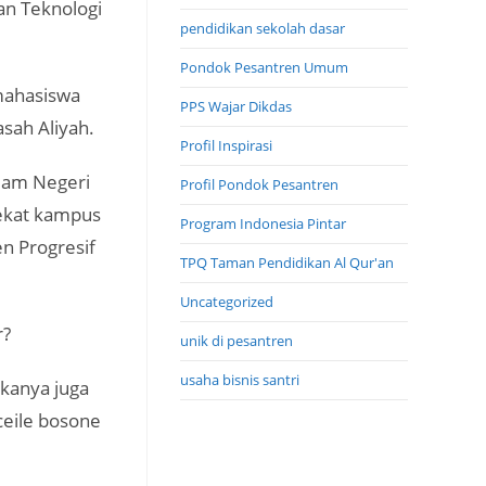
an Teknologi
pendidikan sekolah dasar
Pondok Pesantren Umum
mahasiswa
PPS Wajar Dikdas
ah Aliyah.
Profil Inspirasi
slam Negeri
Profil Pondok Pesantren
ekat kampus
Program Indonesia Pintar
en Progresif
TPQ Taman Pendidikan Al Qur'an
Uncategorized
r?
unik di pesantren
usaha bisnis santri
kanya juga
ceile bosone