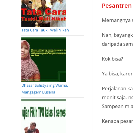
Pesantren
Memangnya s
Tata Cara Taukil Wali Nikah
Nah, bayangka
daripada sam
Kok bisa?
Ya bisa, kar
Dhasar Sulistya ing Warna,
Perjalanan k
Mangagem Busana
menit saja. n
Sampean mlak
Kenapa pesan