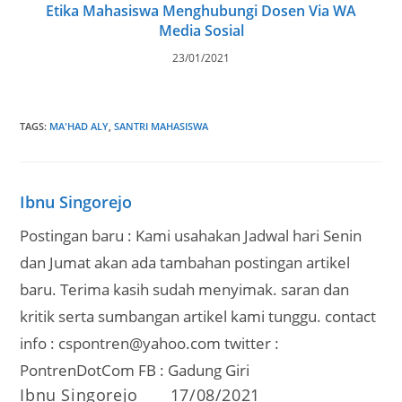
Etika Mahasiswa Menghubungi Dosen Via WA
Media Sosial
23/01/2021
TAGS
:
MA'HAD ALY
,
SANTRI MAHASISWA
Ibnu Singorejo
Postingan baru : Kami usahakan Jadwal hari Senin
dan Jumat akan ada tambahan postingan artikel
baru. Terima kasih sudah menyimak. saran dan
kritik serta sumbangan artikel kami tunggu. contact
info : cspontren@yahoo.com twitter :
PontrenDotCom FB : Gadung Giri
Post
Post
Ibnu Singorejo
17/08/2021