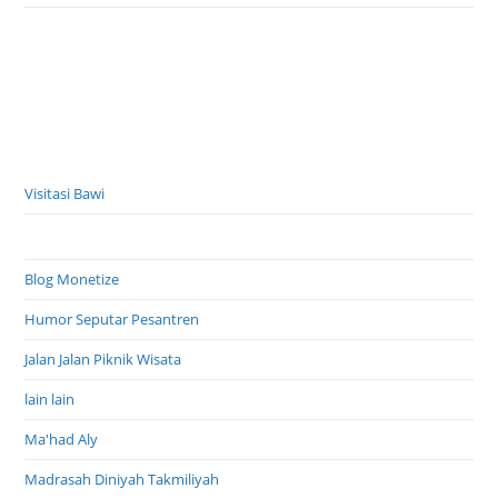
Visitasi Bawi
Blog Monetize
Humor Seputar Pesantren
Jalan Jalan Piknik Wisata
lain lain
Ma'had Aly
Madrasah Diniyah Takmiliyah
PD Pontren/Pakis/TOS
pendidikan sekolah dasar