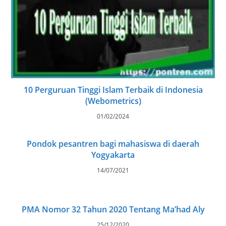
10 Perguruan Tinggi Islam Terbaik di Indonesia
(Webometrics)
01/02/2024
Pondok pesantren bagi mahasiswa di daerah
Yogyakarta
14/07/2021
PMA Nomor 32 Tahun 2020 Tentang Ma’had Aly
25/12/2020