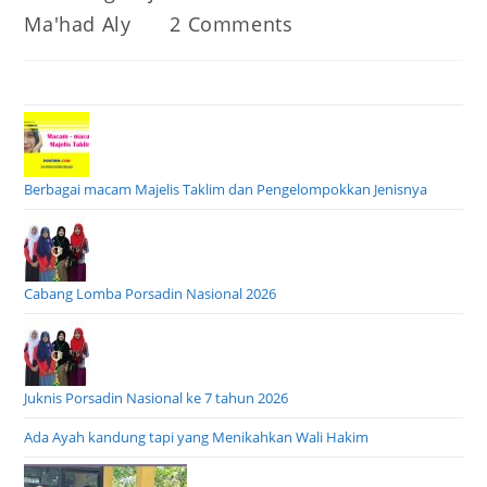
author:
published:
Post
Post
Ma'had Aly
2 Comments
category:
comments:
Berbagai macam Majelis Taklim dan Pengelompokkan Jenisnya
Cabang Lomba Porsadin Nasional 2026
Juknis Porsadin Nasional ke 7 tahun 2026
Ada Ayah kandung tapi yang Menikahkan Wali Hakim