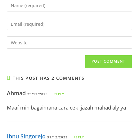
Enter
your
name
Enter
or
your
username
email
Enter
to
address
your
comment
to
website
comment
URL
(optional)
THIS POST HAS 2 COMMENTS
Ahmad
29/12/2023
REPLY
Maaf min bagaimana cara cek ijazah mahad aly ya
Ibnu Singorejo
31/12/2023
REPLY