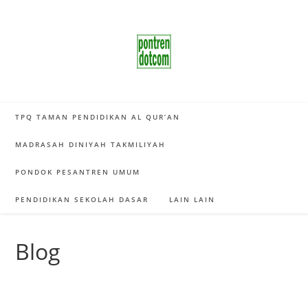
Skip
to
content
TPQ TAMAN PENDIDIKAN AL QUR’AN
MADRASAH DINIYAH TAKMILIYAH
PONDOK PESANTREN UMUM
PENDIDIKAN SEKOLAH DASAR
LAIN LAIN
Blog