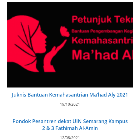
Juknis Bantuan Kemahasantrian Ma’had Aly 2021
19/10/2021
Pondok Pesantren dekat UIN Semarang Kampus
2 & 3 Fathimah Al-Amin
12/08/2021