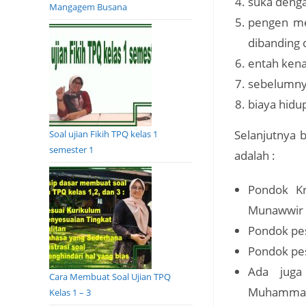
suka denga
Mangagem Busana
pengen me
dibanding 
entah kena
sebelumnya
biaya hidup
Selanjutnya 
Soal ujian Fikih TPQ kelas 1
semester 1
adalah :
Pondok Kr
Munawwir 
Pondok pe
Pondok pe
Ada juga
Cara Membuat Soal Ujian TPQ
Muhammadi
Kelas 1 – 3