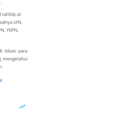
.
tahfidz al-
salnya UIN,
PN, YKPN,
i lokasi para
ng mengetahui
n.
a