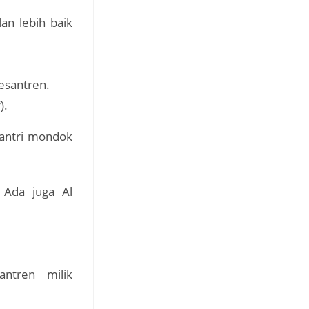
an lebih baik
esantren.
).
santri mondok
 Ada juga Al
ntren milik