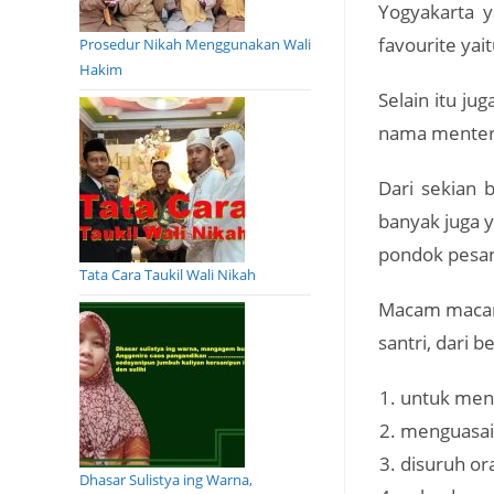
Yogyakarta 
favourite ya
Prosedur Nikah Menggunakan Wali
Hakim
Selain itu j
nama mentere
Dari sekian 
banyak juga y
pondok pesan
Tata Cara Taukil Wali Nikah
Macam macam 
santri, dari 
untuk meng
menguasai 
disuruh or
Dhasar Sulistya ing Warna,