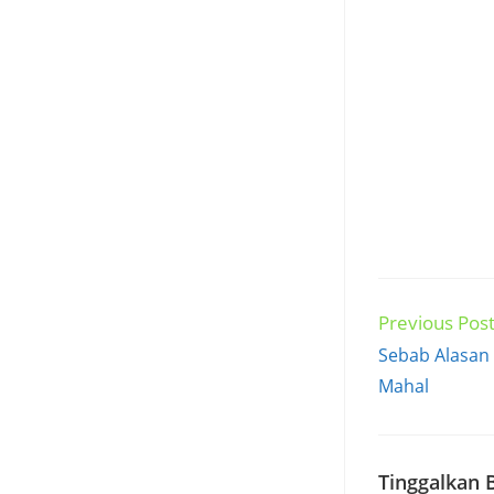
Previous Pos
Read
more
Sebab Alasan
articles
Mahal
Tinggalkan 