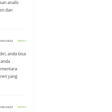
san analis
en dan
/03/2022
REPLY
ri, anda bisa
 anda
ementara
tren yang
/06/2022
REPLY