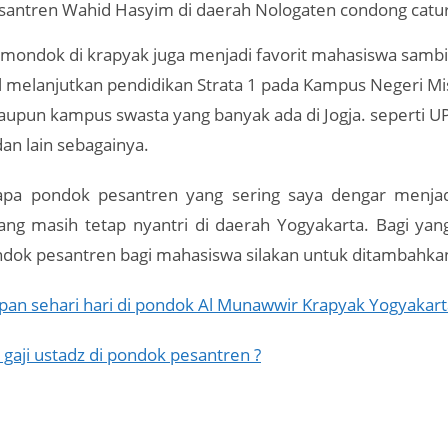
antren Wahid Hasyim di daerah Nologaten condong catur
 mondok di krapyak juga menjadi favorit mahasiswa sambil 
l melanjutkan pendidikan Strata 1 pada Kampus Negeri Mi
pun kampus swasta yang banyak ada di Jogja. seperti U
an lain sebagainya.
apa pondok pesantren yang sering saya dengar menjad
ng masih tetap nyantri di daerah Yogyakarta. Bagi ya
ndok pesantren bagi mahasiswa silakan untuk ditambahka
pan sehari hari di pondok Al Munawwir Krapyak Yogyakart
gaji ustadz di pondok pesantren ?