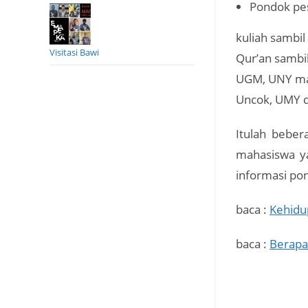
Pondok pes
kuliah sambil
Visitasi Bawi
Qur’an sambi
UGM, UNY mau
Uncok, UMY d
Itulah beber
mahasiswa ya
informasi po
baca :
Kehidu
baca :
Berapa 