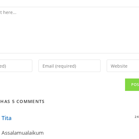
Enter
Enter
your
your
email
website
address
URL
to
(optional)
T HAS 5 COMMENTS
comment
Tita
24
Assalamualaikum