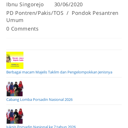
Post
Post
Ibnu Singorejo
30/06/2020
author:
published:
Post
PD Pontren/Pakis/TOS
/
Pondok Pesantren
category:
Umum
Post
0 Comments
comments:
Berbagai macam Majelis Taklim dan Pengelompokkan Jenisnya
Cabang Lomba Porsadin Nasional 2026
Juknis Porsadin Nasional ke 7 tahun 2026