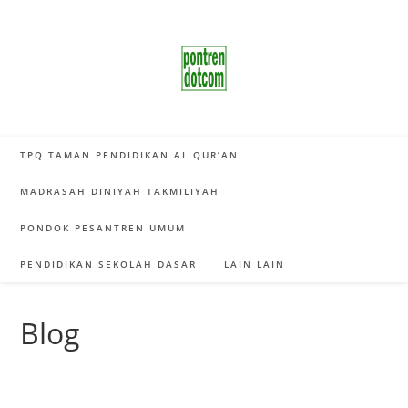
Skip
to
content
TPQ TAMAN PENDIDIKAN AL QUR’AN
MADRASAH DINIYAH TAKMILIYAH
PONDOK PESANTREN UMUM
PENDIDIKAN SEKOLAH DASAR
LAIN LAIN
Blog