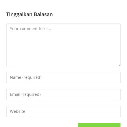
Tinggalkan Balasan
Comment
Enter
your
name
Enter
or
your
username
email
Enter
to
address
your
comment
to
website