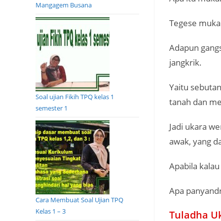
Mangagem Busana
Tegese mukang
Adapun gangs
jangkrik.
Yaitu sebuta
Soal ujian Fikih TPQ kelas 1
tanah dan me
semester 1
Jadi ukara we
awak, yang da
Apabila kalau
Apa panyandr
Cara Membuat Soal Ujian TPQ
Kelas 1 – 3
Tuladha U