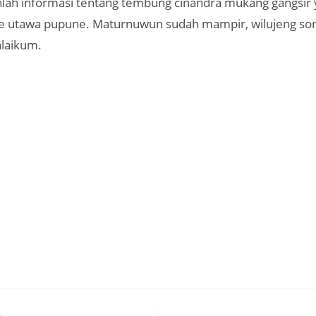
lah informasi tentang tembung cinandra mukang gangsir ya
e utawa pupune. Maturnuwun sudah mampir, wilujeng so
laikum.