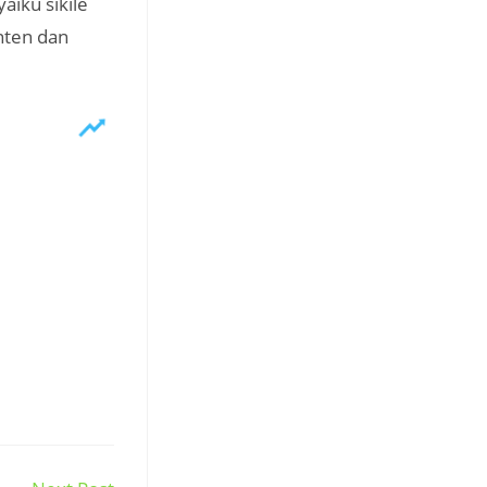
iku sikile
nten dan