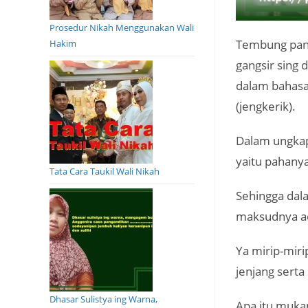
Prosedur Nikah Menggunakan Wali
Tembung pany
Hakim
gangsir sing d
dalam bahasa
(jengkerik).
Dalam ungkapa
yaitu pahanya
Tata Cara Taukil Wali Nikah
Sehingga dal
maksudnya ad
Ya mirip-miri
jenjang sert
Dhasar Sulistya ing Warna,
Apa itu muka