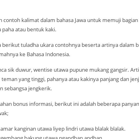
ah contoh kalimat dalam bahasa Jawa untuk memuji bagian
 paha atau bentuk kaki.
 berikut tuladha ukara contohnya beserta artinya dalam 
emahnya ke Bahasa Indonesia.
ca sik duwur, wentise utawa pupune mukang gangsir. Art
 teman yang tinggi, pahanya atau kakinya panjang dan jen
n sebangsa jengkerik.
ahan bonus informasi, berikut ini adalah beberapa panya
wak;
amar kanginan utawa liyep lindri utawa blalak blalak.
gembang bakung utawa ngandhan andhan.