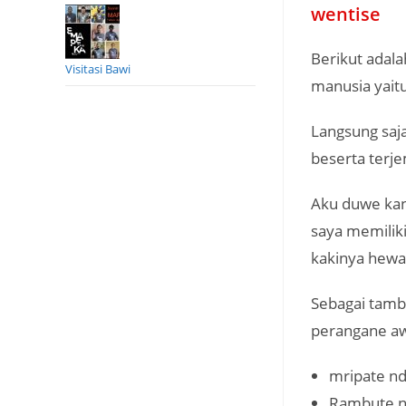
wentise
Berikut adal
Visitasi Bawi
manusia yaitu
Langsung saja
beserta terj
Aku duwe kan
saya memiliki
kakinya hewa
Sebagai tamb
perangane a
mripate nd
Rambute n