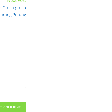
Next Post
 Grusa-grusu
Kurang Petung