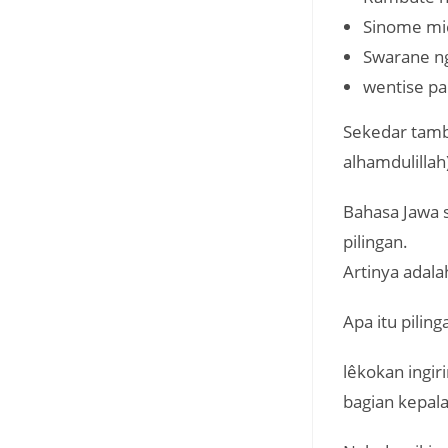
Sinome mic
Swarane n
wentise pa
Sekedar tamb
alhamdulilla
Bahasa Jawa 
pilingan.
Artinya adala
Apa itu piling
lêkokan ingir
bagian kepala