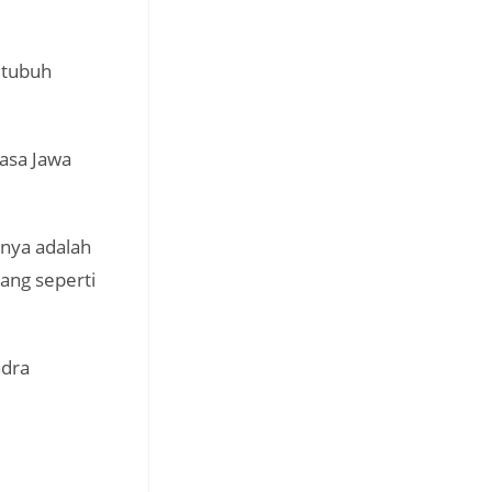
 tubuh
basa Jawa
inya adalah
jang seperti
ndra