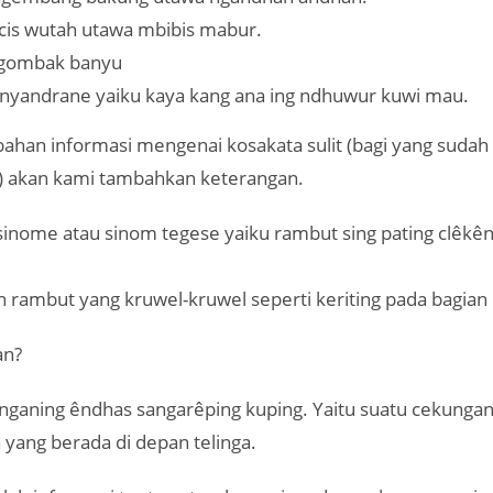
is wutah utawa mbibis mabur.
gombak banyu
nyandrane yaiku kaya kang ana ing ndhuwur kuwi mau.
ahan informasi mengenai kosakata sulit (bagi yang sudah 
h) akan kami tambahkan keterangan.
sinome atau sinom tegese yaiku rambut sing pating clêkên
h rambut yang kruwel-kruwel seperti keriting pada bagian 
an?
inganing êndhas sangarêping kuping. Yaitu suatu cekungan
 yang berada di depan telinga.