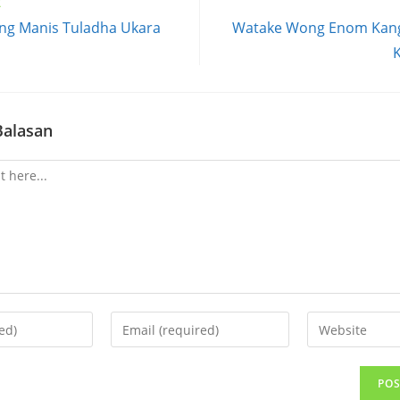
t
eng Manis Tuladha Ukara
Watake Wong Enom Kang
Balasan
Enter
Enter
your
your
email
website
address
URL