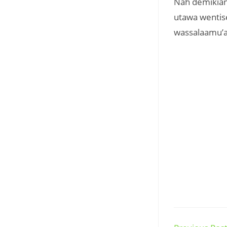
Nah demikian
utawa wentis
wassalaamu’a