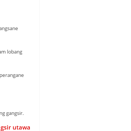
bangsane
lam lobang
perangane
g gangsir.
gsir utawa