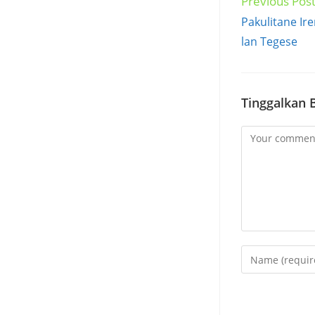
Previous Pos
Read
more
Pakulitane Ir
articles
lan Tegese
Tinggalkan 
Comment
Enter
your
name
or