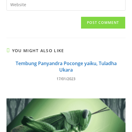
Enter
to
address
your
comment
to
website
comment
URL
(optional)
YOU MIGHT ALSO LIKE
Tembung Panyandra Poconge yaiku, Tuladha
Ukara
17/01/2023