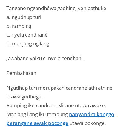
Tangane nggandhéwa gadhing, yen bathuke
a. ngudhup turi
b. ramping
c. nyela cendhané
d. manjang ngilang
Jawabane yaiku c. nyela cendhani.
Pembahasan;
Ngudhup turi merupakan candrane athi athine
utawa godhege.
Ramping iku candrane slirane utawa awake.
Manjang ilang iku tembung
panyandra kanggo
perangane awak poconge
utawa bokonge.