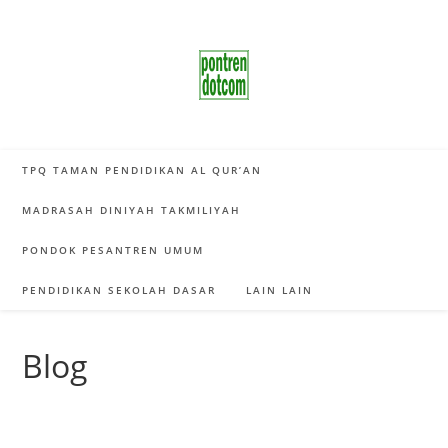
Skip
to
content
TPQ TAMAN PENDIDIKAN AL QUR’AN
MADRASAH DINIYAH TAKMILIYAH
PONDOK PESANTREN UMUM
PENDIDIKAN SEKOLAH DASAR
LAIN LAIN
Blog