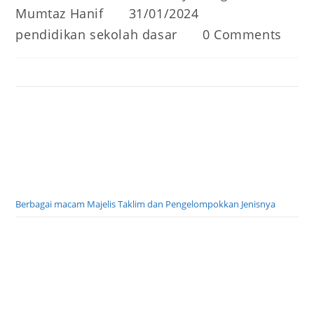
Post
Post
Mumtaz Hanif
31/01/2024
author:
published:
Post
Post
pendidikan sekolah dasar
0 Comments
category:
comments:
Berbagai macam Majelis Taklim dan Pengelompokkan Jenisnya