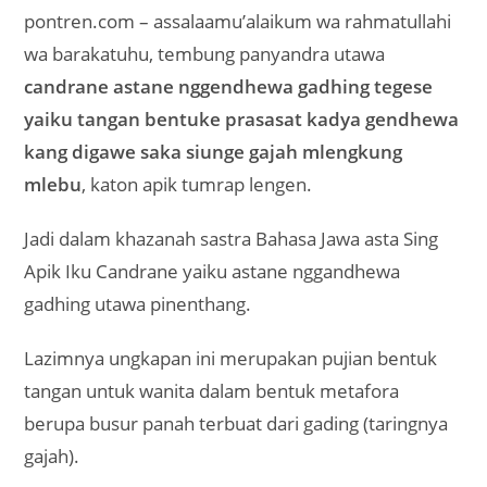
pontren.com – assalaamu’alaikum wa rahmatullahi
wa barakatuhu, tembung panyandra utawa
candrane astane nggendhewa gadhing tegese
yaiku tangan bentuke prasasat kadya gendhewa
kang digawe saka siunge gajah mlengkung
mlebu
, katon apik tumrap lengen.
Jadi dalam khazanah sastra Bahasa Jawa asta Sing
Apik Iku Candrane yaiku astane nggandhewa
gadhing utawa pinenthang.
Lazimnya ungkapan ini merupakan pujian bentuk
tangan untuk wanita dalam bentuk metafora
berupa busur panah terbuat dari gading (taringnya
gajah).