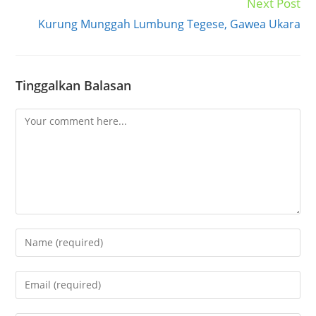
Next Post
Kurung Munggah Lumbung Tegese, Gawea Ukara
Tinggalkan Balasan
Comment
Enter
your
name
Enter
or
your
username
email