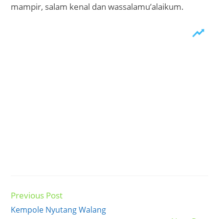
mampir, salam kenal dan wassalamu’alaikum.
Previous Post
Read
more
Kempole Nyutang Walang
articles