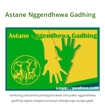
Astane Nggendhewa Gadhing
tembung panyandra perangane awak asta yaiku nggandhewa
gadhing tegese tangane prasasat mlengkunge siunge gajah