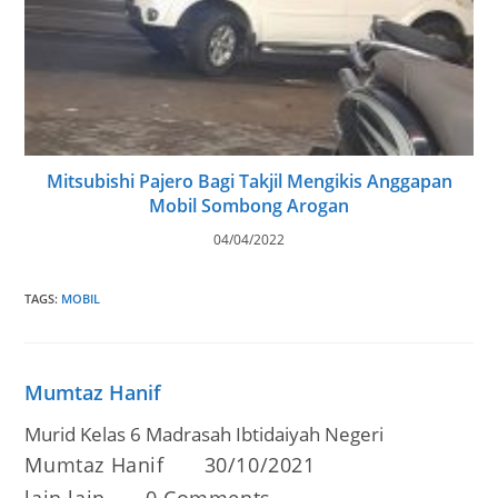
Mitsubishi Pajero Bagi Takjil Mengikis Anggapan
Mobil Sombong Arogan
04/04/2022
TAGS
:
MOBIL
Mumtaz Hanif
Murid Kelas 6 Madrasah Ibtidaiyah Negeri
Post
Post
Mumtaz Hanif
30/10/2021
author:
published:
Post
Post