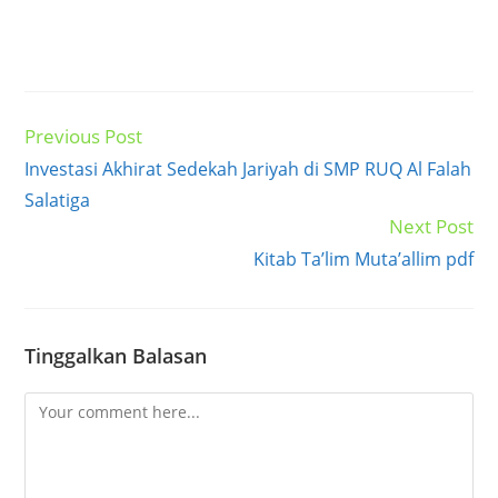
Previous Post
Read
more
Investasi Akhirat Sedekah Jariyah di SMP RUQ Al Falah
articles
Salatiga
Next Post
Kitab Ta’lim Muta’allim pdf
Tinggalkan Balasan
Comment