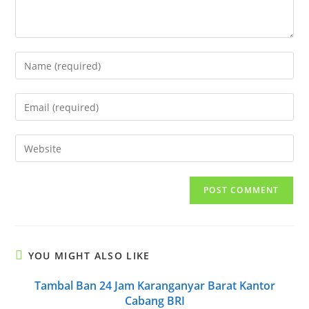
Enter
your
name
Enter
or
your
username
email
Enter
to
address
your
comment
to
website
comment
URL
(optional)
YOU MIGHT ALSO LIKE
Tambal Ban 24 Jam Karanganyar Barat Kantor
Cabang BRI