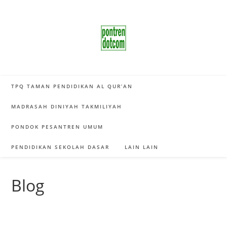
Skip
to
content
TPQ TAMAN PENDIDIKAN AL QUR’AN
MADRASAH DINIYAH TAKMILIYAH
PONDOK PESANTREN UMUM
PENDIDIKAN SEKOLAH DASAR
LAIN LAIN
Blog