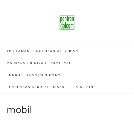
Skip
to
content
TPQ TAMAN PENDIDIKAN AL QUR’AN
MADRASAH DINIYAH TAKMILIYAH
PONDOK PESANTREN UMUM
PENDIDIKAN SEKOLAH DASAR
LAIN LAIN
mobil