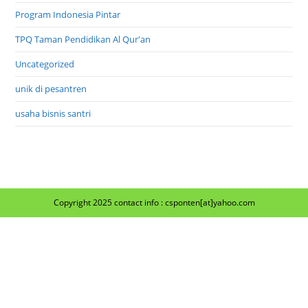
Program Indonesia Pintar
TPQ Taman Pendidikan Al Qur'an
Uncategorized
unik di pesantren
usaha bisnis santri
Copyright 2025 contact info : csponten[at]yahoo.com