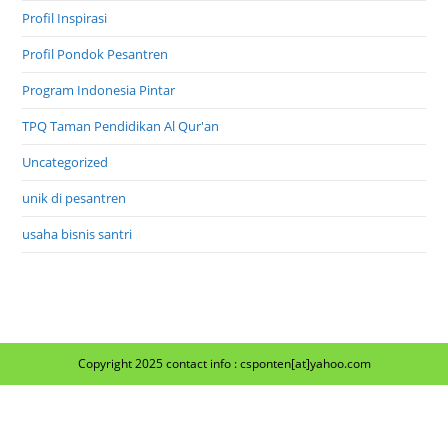
Profil Inspirasi
Profil Pondok Pesantren
Program Indonesia Pintar
TPQ Taman Pendidikan Al Qur'an
Uncategorized
unik di pesantren
usaha bisnis santri
Copyright 2025 contact info : csponten[at]yahoo.com