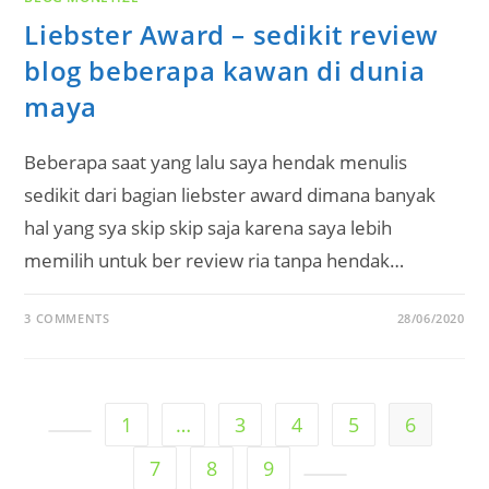
Liebster Award – sedikit review
blog beberapa kawan di dunia
maya
Beberapa saat yang lalu saya hendak menulis
sedikit dari bagian liebster award dimana banyak
hal yang sya skip skip saja karena saya lebih
memilih untuk ber review ria tanpa hendak…
3 COMMENTS
28/06/2020
1
…
3
4
5
6
Go to the previous page
7
8
9