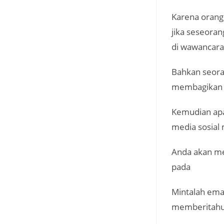
Karena orang 
jika seseora
di wawancara
Bahkan seoran
membagikan h
Kemudian apa
media sosial
Anda akan me
pada
Mintalah emai
memberitahuk