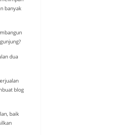
an banyak
membangun
ngunjung?
ulan dua
erjualan
mbuat blog
an, baik
ilkan