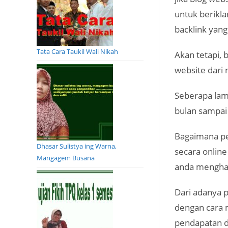
untuk berikl
backlink yan
Tata Cara Taukil Wali Nikah
Akan tetapi,
website dari
Seberapa lam
bulan sampai
Bagaimana pe
Dhasar Sulistya ing Warna,
secara onlin
Mangagem Busana
anda menghasi
Dari adanya 
dengan cara 
pendapatan d