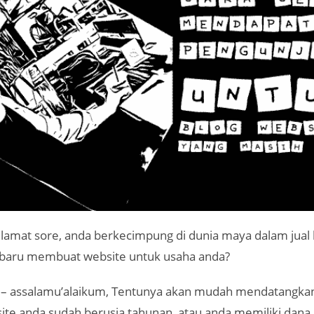
selamat sore, anda berkecimpung di dunia maya dalam jual 
 baru membuat website untuk usaha anda?
– assalamu’alaikum, Tentunya akan mudah mendatangka
bsite anda sudah berusia tahunan, atau anda memiliki dan