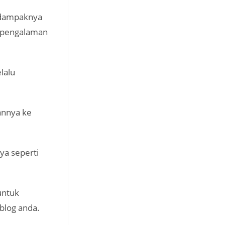
a dampaknya
n pengalaman
lalu
annya ke
ya seperti
untuk
blog anda.