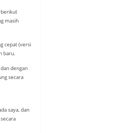
 berikut
ng masih
g cepat (versi
h baru.
u dan dengan
ung secara
ada saya, dan
 secara