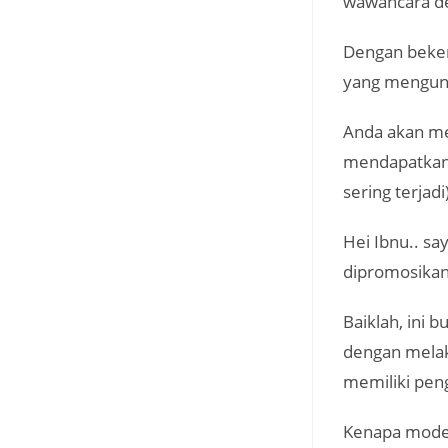
wawancara de
Dengan beker
yang mengun
Anda akan me
mendapatkan 
sering terjadi)
Hei Ibnu.. s
dipromosikan
Baiklah, ini
dengan melak
memiliki pen
Kenapa mode