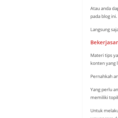
Atau anda da
pada blog ini.
Langsung saja,
Bekerjasa
Materi tips 
konten yang l
Pernahkah an
Yang perlu a
memiliki top
Untuk melaku