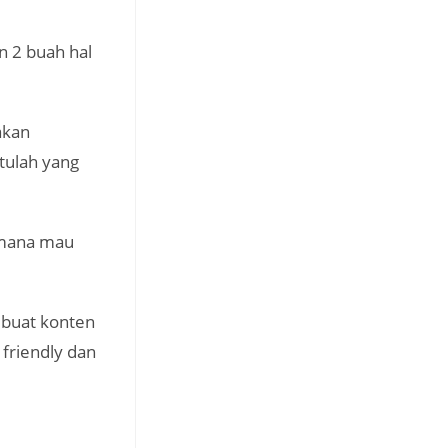
 2 buah hal
akan
tulah yang
imana mau
mbuat konten
friendly dan