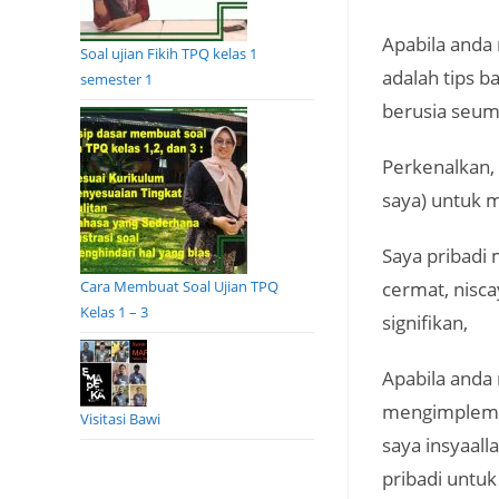
Apabila anda
Soal ujian Fikih TPQ kelas 1
adalah tips 
semester 1
berusia seum
Perkenalkan, 
saya) untuk 
Saya pribadi 
Cara Membuat Soal Ujian TPQ
cermat, nisc
Kelas 1 – 3
signifikan,
Apabila anda
mengimplemen
Visitasi Bawi
saya insyaall
pribadi untuk