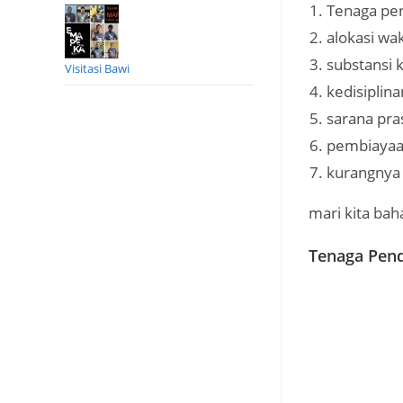
Tenaga pen
alokasi wak
substansi 
Visitasi Bawi
kedisiplina
sarana pra
pembiayaa
kurangnya 
mari kita bah
Tenaga Pend