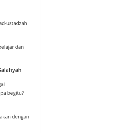
tad-ustadzah
belajar dan
alafiyah
ai
pa begitu?
amakan dengan