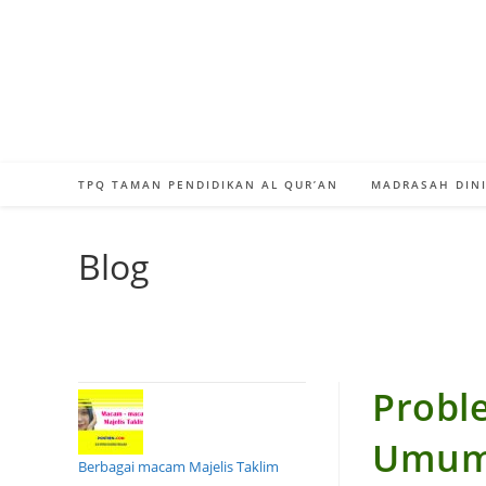
Skip
to
content
TPQ TAMAN PENDIDIKAN AL QUR’AN
MADRASAH DINI
Blog
Probl
Umum 
Berbagai macam Majelis Taklim