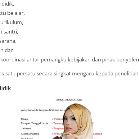
didik,
tu belajar,
kurikulum,
n santri,
sarana,
n dan
koordinasi antar pemangku kebijakan dan pihak penyele
as satu persatu secara singkat mengacu kepada penelitian 
idik