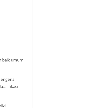
ran baik umum
mengenai
ualifikasi
ilai