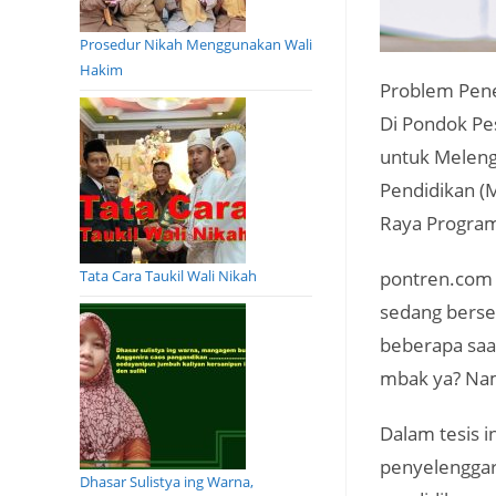
Prosedur Nikah Menggunakan Wali
Hakim
Problem Pene
Di Pondok Pe
untuk Meleng
Pendidikan (M
Raya Program
pontren.com 
Tata Cara Taukil Wali Nikah
sedang berse
beberapa saa
mbak ya? Nam
Dalam tesis 
penyelenggar
Dhasar Sulistya ing Warna,