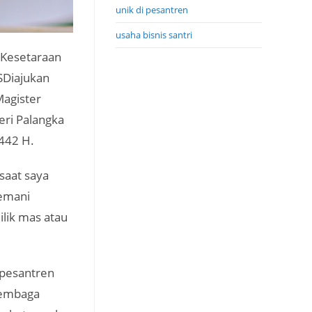
unik di pesantren
usaha bisnis santri
 Kesetaraan
SDiajukan
agister
eri Palangka
442 H.
saat saya
emani
lik mas atau
 pesantren
lembaga