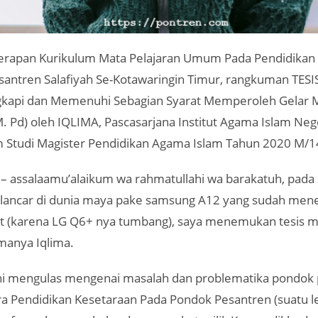
rapan Kurikulum Mata Pelajaran Umum Pada Pendidikan
santren Salafiyah Se-Kotawaringin Timur, rangkuman TESI
kapi dan Memenuhi Sebagian Syarat Memperoleh Gelar M
. Pd) oleh IQLIMA, Pascasarjana Institut Agama Islam Neg
 Studi Magister Pendidikan Agama Islam Tahun 2020 M/1
– assalaamu’alaikum wa rahmatullahi wa barakatuh, pada 
lancar di dunia maya pake samsung A12 yang sudah men
t (karena LG Q6+ nya tumbang), saya menemukan tesis mi
anya Iqlima.
ini mengulas mengenai masalah dan problematika pondok
a Pendidikan Kesetaraan Pada Pondok Pesantren (suatu 