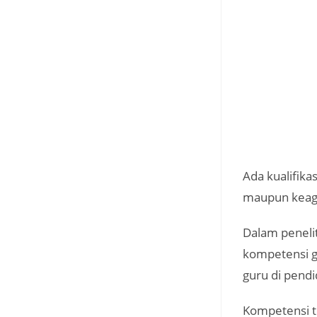
Ada kualifika
maupun kea
Dalam penel
kompetensi g
guru di pend
Kompetensi t