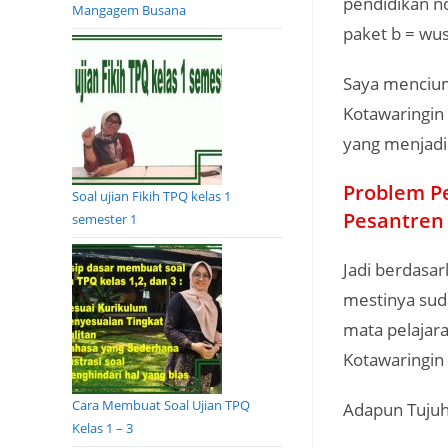
pendidikan n
Mangagem Busana
paket b = wus
Saya mencium
Kotawaringin 
yang menjadi
Problem P
Soal ujian Fikih TPQ kelas 1
Pesantren
semester 1
Jadi berdasar
mestinya sud
mata pelajar
Kotawaringin
Cara Membuat Soal Ujian TPQ
Adapun Tujuh 
Kelas 1 – 3