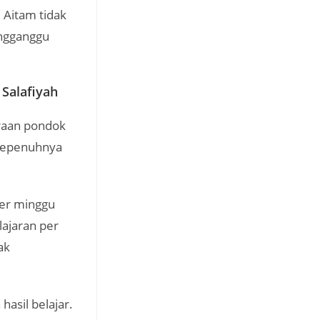
 Aitam tidak
engganggu
Salafiyah
araan pondok
 sepenuhnya
per minggu
ajaran per
ak
asil belajar.