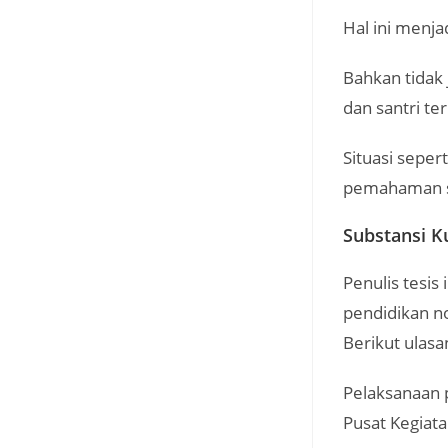
Hal ini menja
Bahkan tidak
dan santri te
Situasi seper
pemahaman si
Substansi K
Penulis tesi
pendidikan n
Berikut ulasa
Pelaksanaan 
Pusat Kegiata