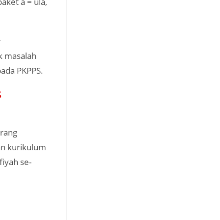
ket a = ula,
r
ok masalah
pada PKPPS.
S
arang
an kurikulum
iyah se-