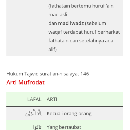
(fathatain bertemu huruf ‘ain,
mad asli
dan
mad
iwadz
(sebelum
waqaf terdapat huruf berharkat
fathatain dan setelahnya ada
alif)
Hukum Tajwid surat an-nisa ayat 146
Arti Mufrodat
LAFAL
ARTI
اِلَّا الَّذِيْنَ
Kecuali orang-orang
تَابُوْا
Yang bertaubat