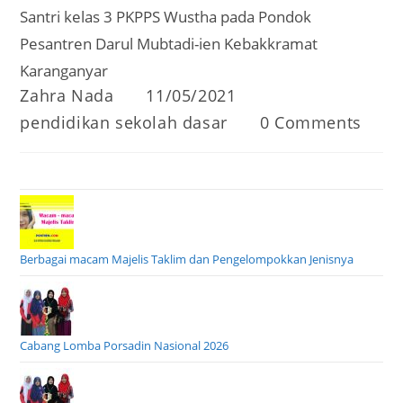
Santri kelas 3 PKPPS Wustha pada Pondok
Pesantren Darul Mubtadi-ien Kebakkramat
Karanganyar
Post
Post
Zahra Nada
11/05/2021
author:
published:
Post
Post
pendidikan sekolah dasar
0 Comments
category:
comments:
Berbagai macam Majelis Taklim dan Pengelompokkan Jenisnya
Cabang Lomba Porsadin Nasional 2026