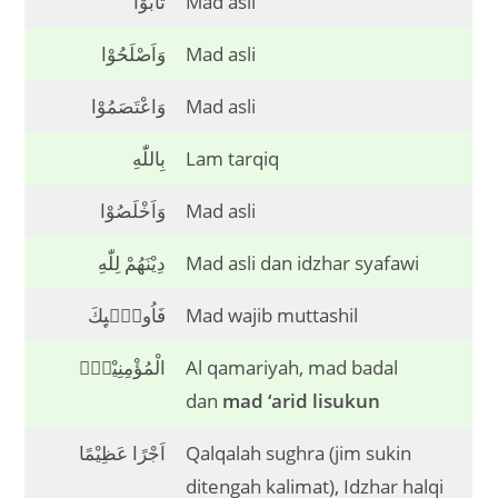
تَابُوْا
Mad asli
وَاَصْلَحُوْا
Mad asli
وَاعْتَصَمُوْا
Mad asli
بِاللّٰهِ
Lam tarqiq
وَاَخْلَصُوْا
Mad asli
دِيْنَهُمْ لِلّٰهِ
Mad asli dan idzhar syafawi
فَاُولٰۤىِٕكَ
Mad wajib muttashil
الْمُؤْمِنِيْنَۗ
Al qamariyah, mad badal
dan
mad ‘arid lisukun
اَجْرًا عَظِيْمًا
Qalqalah sughra (jim sukin
ditengah kalimat), Idzhar halqi