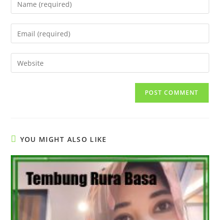
your
name
Enter
or
your
username
email
Enter
to
address
your
comment
to
website
comment
URL
(optional)
YOU MIGHT ALSO LIKE