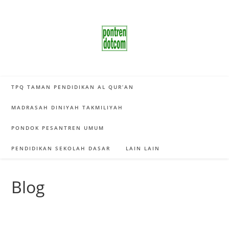
Skip
to
content
TPQ TAMAN PENDIDIKAN AL QUR’AN
MADRASAH DINIYAH TAKMILIYAH
PONDOK PESANTREN UMUM
PENDIDIKAN SEKOLAH DASAR
LAIN LAIN
Blog