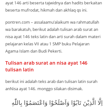
ayat 146 arti beserta tajwidnya dan hadits berkaitan
beserta mufrodat, hikmah dan akhlaq qs ini.
pontren.com – assalaamu’alaikum wa rahmatullah
wa barakatuh, berikut adalah tulisan arab surat an
nisa ayat 146 teks latin dan arti surah dalam materi
pelajaran kelas VII atau 1 SMP buku Pelajaran
Agama Islam dan Budi Pekerti.
Tulisan arab surat an nisa ayat 146
tulisan latin
berikut ini adalah teks arab dan tulisan latin surah
anNisa ayat 146. monggo silakan disimak.
اِلَّا الَّذِيْنَ تَابُوْا وَاَصْلَحُوْا وَاعْتَصَمُوْا بِاللّٰهِ