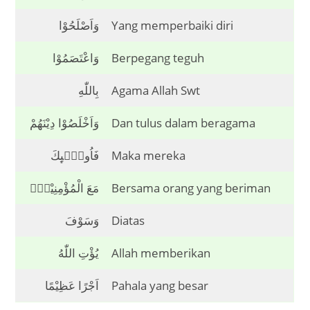
وَاَصْلَحُوْا
Yang memperbaiki diri
وَاعْتَصَمُوْا
Berpegang teguh
بِاللّٰهِ
Agama Allah Swt
وَاَخْلَصُوْا دِيْنَهُمْ
Dan tulus dalam beragama
فَاُولٰۤىِٕكَ
Maka mereka
مَعَ الْمُؤْمِنِيْنَۗ
Bersama orang yang beriman
وَسَوْفَ
Diatas
يُؤْتِ اللّٰهُ
Allah memberikan
اَجْرًا عَظِيْمًا
Pahala yang besar