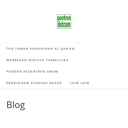
Skip
to
content
TPQ TAMAN PENDIDIKAN AL QUR’AN
MADRASAH DINIYAH TAKMILIYAH
PONDOK PESANTREN UMUM
PENDIDIKAN SEKOLAH DASAR
LAIN LAIN
Blog