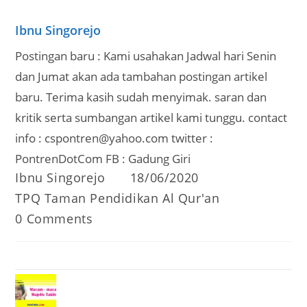
Ibnu Singorejo
Postingan baru : Kami usahakan Jadwal hari Senin
dan Jumat akan ada tambahan postingan artikel
baru. Terima kasih sudah menyimak. saran dan
kritik serta sumbangan artikel kami tunggu. contact
info : cspontren@yahoo.com twitter :
PontrenDotCom FB : Gadung Giri
Post
Post
Ibnu Singorejo
18/06/2020
author:
published:
Post
TPQ Taman Pendidikan Al Qur'an
category:
Post
0 Comments
comments: