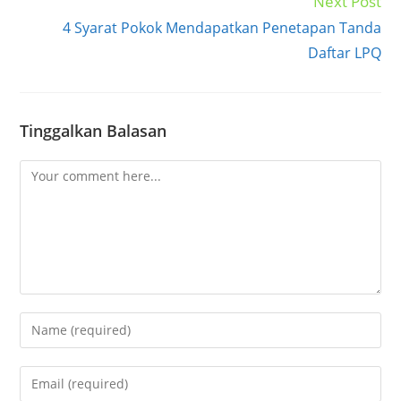
Next Post
4 Syarat Pokok Mendapatkan Penetapan Tanda
Daftar LPQ
Tinggalkan Balasan
Comment
Enter
your
name
Enter
or
your