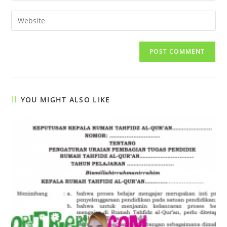
username
email
Enter
to
address
your
comment
to
website
comment
URL
(optional)
YOU MIGHT ALSO LIKE