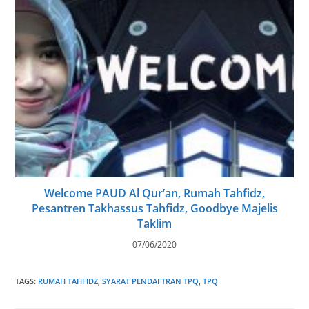
Welcome PAUD Al Qur’an, Rumah Tahfidz,
Pesantren Takhassus Tahfidz, Goodbye Majelis
Taklim
07/06/2020
TAGS
:
RUMAH TAHFIDZ
,
SYARAT PENDAFTRAN TPQ
,
TPQ