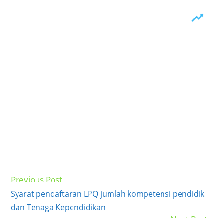
Previous Post
Read
more
Syarat pendaftaran LPQ jumlah kompetensi pendidik
articles
dan Tenaga Kependidikan