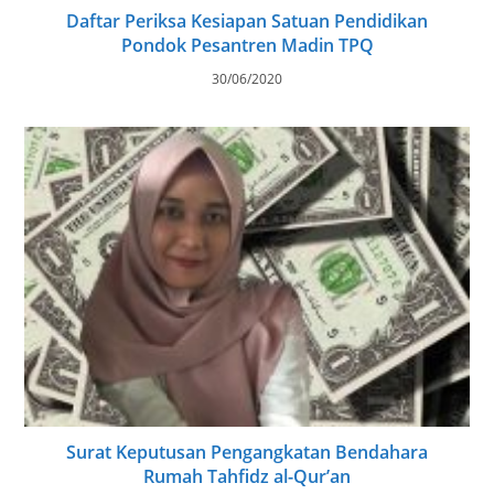
Daftar Periksa Kesiapan Satuan Pendidikan
Pondok Pesantren Madin TPQ
30/06/2020
Surat Keputusan Pengangkatan Bendahara
Rumah Tahfidz al-Qur’an