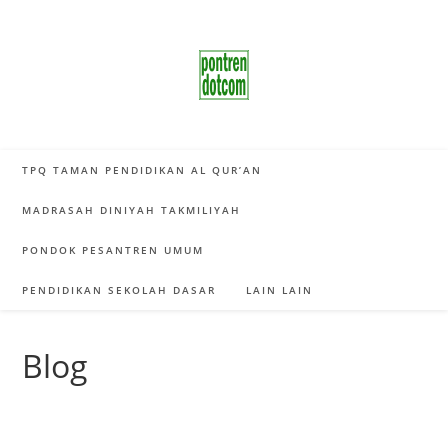
Skip
to
content
TPQ TAMAN PENDIDIKAN AL QUR’AN
MADRASAH DINIYAH TAKMILIYAH
PONDOK PESANTREN UMUM
PENDIDIKAN SEKOLAH DASAR
LAIN LAIN
Blog