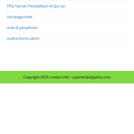
TPQ Taman Pendidikan Al Qur'an
Uncategorized
unik di pesantren
usaha bisnis santri
Copyright 2025 contact info : csponten[at]yahoo.com