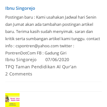
Ibnu Singorejo
Postingan baru : Kami usahakan Jadwal hari Senin
dan Jumat akan ada tambahan postingan artikel
baru. Terima kasih sudah menyimak. saran dan
kritik serta sumbangan artikel kami tunggu. contact
info : cspontren@yahoo.com twitter :
PontrenDotCom FB : Gadung Giri
Post
Post
Ibnu Singorejo
07/06/2020
author:
published:
Post
TPQ Taman Pendidikan Al Qur'an
category:
Post
2 Comments
comments: