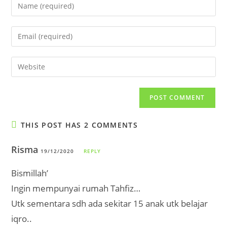
Enter
your
name
Enter
or
your
username
email
Enter
to
address
your
comment
to
website
comment
URL
(optional)
THIS POST HAS 2 COMMENTS
Risma
19/12/2020
REPLY
Bismillah’
Ingin mempunyai rumah Tahfiz…
Utk sementara sdh ada sekitar 15 anak utk belajar
iqro..