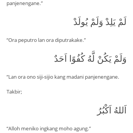
panjenengane.”
لَمْ يَلِدْ وَلَمْ يُولَدْ
“Ora peputro lan ora diputrakake.”
وَلَمْ يَكُنْ لَّهُ كُفُوًا اَحَدٌ
“Lan ora ono siji-sijio kang madani panjenengane.
Takbir;
اَللهُ اَكْبُرُ
“Alloh meniko ingkang moho agung.”