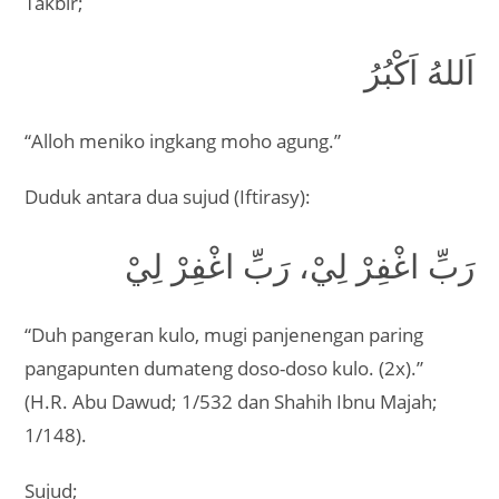
Takbir;
اَللهُ اَكْبُرُ
“Alloh meniko ingkang moho agung.”
Duduk antara dua sujud (Iftirasy):
رَبِّ اغْفِرْ لِيْ، رَبِّ اغْفِرْ لِيْ
“Duh pangeran kulo, mugi panjenengan paring
pangapunten dumateng doso-doso kulo. (2x).”
(H.R. Abu Dawud; 1/532 dan Shahih Ibnu Majah;
1/148).
Sujud;