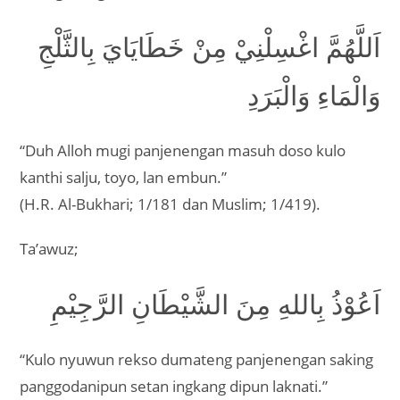
اَللَّهُمَّ اغْسِلْنِيْ مِنْ خَطَايَايَ بِالثَّلْجِ
وَالْمَاءِ وَالْبَرَدِ
“Duh Alloh mugi panjenengan masuh doso kulo
kanthi salju, toyo, lan embun.”
(H.R. Al-Bukhari; 1/181 dan Muslim; 1/419).
Ta’awuz;
اَعُوْذُ بِاللهِ مِنَ الشَّيْطَانِ الرَّجِيْمِ
“Kulo nyuwun rekso dumateng panjenengan saking
panggodanipun setan ingkang dipun laknati.”