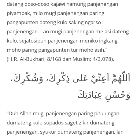
dateng doso-doso kajawi namung panjenengan
piyambak, milo mugi panjenengan paring
pangapunten dateng kulo saking ngarso
panjenengan. Lan mugi panjenengan melasi dateng
kulo, sejatosipun panjenengan meniko ingkang
moho paring pangapunten tur moho asih.”
(H.R. Al-Bukhari; 8/168 dan Muslim; 4/2.078).
اَللّهُمَّ اَعِنِّيْ عَلى ذِكْرِكَ، وَشُكْرِكَ،
وَحُسْنِ عِبَادَتِكَ
“Duh Alloh mugi panjenengan paring pitulungan
dumateng kulo supados saget zikir dumateng
panjenengan, syukur dumateng panjenengan, lan