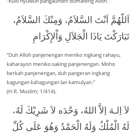
“Kulo nyuwun pangaunten dumateng Alloh.”
اَللّهُمَّ اَنْتَ السَّلاَمُ، وَمِنْكَ السَّلاَمُ،
تَبَارَكْتَ يَاذَا الْجَلاَلِ وَاْلإِكْرَامِ
“Duh Alloh panjenengan meniko ingkang rahayu,
kaharayon meniko saking panjenengan. Moho
berkah panjenengan, duh pangeran ingkang
kagungan kahagungan lan kamulyan.”
(H.R. Muslim; 1/414).
لاَ اِلـهَ اِلاَّ اللهُ، وَحْدَه لاَ شَرِيْكَ لَهُ،
لَهُ الْمُلْكُ وَلَهُ الْحَمْدُ وَهُوَ عَلَى كُلِّ