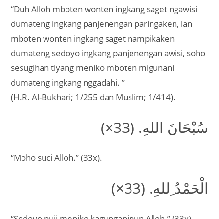
“Duh Alloh mboten wonten ingkang saget ngawisi
dumateng ingkang panjenengan paringaken, lan
mboten wonten ingkang saget nampikaken
dumateng sedoyo ingkang panjenengan awisi, soho
sesugihan tiyang meniko mboten migunani
dumateng ingkang nggadahi. ”
(H.R. Al-Bukhari; 1/255 dan Muslim; 1/414).
سُبْحَانَ اللهِ. (33×)
“Moho suci Alloh.” (33x).
الْحَمْدُ ِللهِ. (33×)
“Sedoyo puji meniko kagunganipun Alloh.” (33x).