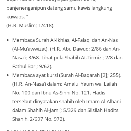
panjenenganipun dateng samu kawis langkung
kuwaos. ”
(H.R. Muslim; 1/418).
Membaca Surah Al-Ikhlas, Al-Falaq, dan An-Nas
(Al-Mu‘awwizat). (H.R. Abu Dawud; 2/86 dan An-
Nasa’i; 3/68. Lihat pula Shahih At-Tirmizi; 2/8 dan
Fathul Bari; 9/62).
Membaca ayat kursi (Surah Al-Baqarah [2]; 255).
(H.R. An-Nasa’i dalam; Amalul Yaum wal Lailah
No. 100 dan Ibnu As-Sinni No. 121. Hadis
tersebut dinyatakan shahih oleh Imam Al-Albani
dalam Shahih Al-Jami’; 5/329 dan Silsilah Hadits
Shahih, 2/697 No. 972).