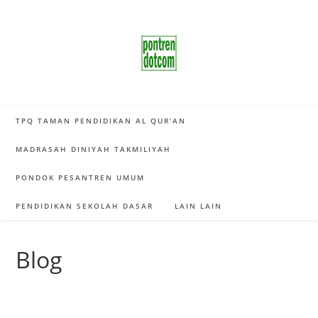
Skip
to
content
TPQ TAMAN PENDIDIKAN AL QUR’AN
MADRASAH DINIYAH TAKMILIYAH
PONDOK PESANTREN UMUM
PENDIDIKAN SEKOLAH DASAR
LAIN LAIN
Blog