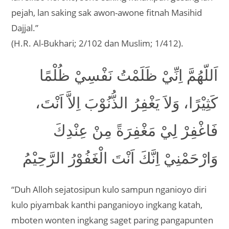
pejah, lan saking sak awon-awone fitnah Masihid
Dajjal.”
(H.R. Al-Bukhari; 2/102 dan Muslim; 1/412).
اَللّهُمَّ اِنِّيْ ظَلَمْتُ نَفْسِيْ ظُلْمًا
كَثِيْرًا، وَلاَ يَغْفِرُ الذُّنُوْبَ اِلاَّ اَنْتَ،
فَاغْفِرْ لِيْ مَغْفِرَةً مِنْ عِنْدِكَ
وَارْحَمْنِيْ اِنَّكَ اَنْتَ الْغَفُوْرُ الرَّحِيْمُ
“Duh Alloh sejatosipun kulo sampun nganioyo diri
kulo piyambak kanthi panganioyo ingkang katah,
mboten wonten ingkang saget paring pangapunten