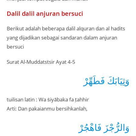
Dalil dalil anjuran bersuci
Berikut adalah beberapa dalil alquran dan al hadits
yang dijadikan sebagai sandaran dalam anjuran
bersuci
Surat Al-Muddatstsir Ayat 4-5
وَثِيَابَكَ فَطَهِّرْ
tuilisan latin : Wa ṡiyābaka fa ṭahhir
Arti: Dan pakaianmu bersihkanlah,
وَالرُّجْزَ فَاهْجُرْ