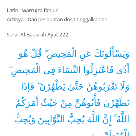
Latin : warrujza fahjur
Artinya : Dan perbuatan dosa tinggalkanlah
Surat Al-Baqarah Ayat 222
وَيَسْأَلُونَكَ عَنِ الْمَحِيضِ ۖ قُلْ هُوَ
أَذًى فَاعْتَزِلُوا النِّسَاءَ فِي الْمَحِيضِ ۖ
وَلَا تَقْرَبُوهُنَّ حَتَّىٰ يَطْهُرْنَ ۖ فَإِذَا
تَطَهَّرْنَ فَأْتُوهُنَّ مِنْ حَيْثُ أَمَرَكُمُ
اللَّهُ ۚ إِنَّ اللَّهَ يُحِبُّ التَّوَّابِينَ وَيُحِبُّ
الْمُتَطَهِّرِينَ