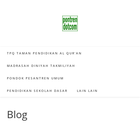
Skip
to
content
TPQ TAMAN PENDIDIKAN AL QUR’AN
MADRASAH DINIYAH TAKMILIYAH
PONDOK PESANTREN UMUM
PENDIDIKAN SEKOLAH DASAR
LAIN LAIN
Blog