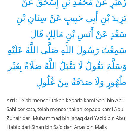
زُهَيْرٍ عَنْ مُحَمَّدِ بْنِ إِسْحَقَ عَنْ
يَزِيدَ بْنِ أَبِي حَبِيبٍ عَنْ سِنَانِ بْنِ
سَعْدٍ عَنْ أَنَسِ بْنِ مَالِكٍ قَالَ
سَمِعْتُ رَسُولَ اللَّهِ صَلَّى اللَّهُ عَلَيْهِ
وَسَلَّمَ يَقُولُ لَا يَقْبَلُ اللَّهُ صَلَاةً بِغَيْرِ
طُهُورٍ وَلَا صَدَقَةً مِنْ غُلُولٍ
Arti : Telah menceritakan kepada kami Sahl bin Abu
Sahl berkata, telah menceritakan kepada kami Abu
Zuhair dari Muhammad bin Ishaq dari Yazid bin Abu
Habib dari Sinan bin Sa’d dari Anas bin Malik