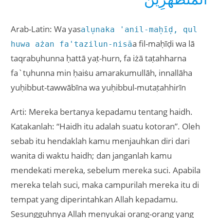
Arab-Latin: Wa yas
alụnaka 'anil-maḥīḍ, qul
a fil-maḥīḍi wa lā
huwa ażan fa'tazilun-nisā
taqrabụhunna ḥattā yaṭ-hurn, fa iżā taṭahharna
fa`tụhunna min ḥaiṡu amarakumullāh, innallāha
yuḥibbut-tawwābīna wa yuḥibbul-mutaṭahhirīn
Arti: Mereka bertanya kepadamu tentang haidh.
Katakanlah: “Haidh itu adalah suatu kotoran”. Oleh
sebab itu hendaklah kamu menjauhkan diri dari
wanita di waktu haidh; dan janganlah kamu
mendekati mereka, sebelum mereka suci. Apabila
mereka telah suci, maka campurilah mereka itu di
tempat yang diperintahkan Allah kepadamu.
Sesungguhnya Allah menyukai orang-orang yang