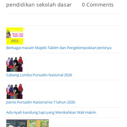
author:
published:
Post
Post
pendidikan sekolah dasar
0 Comments
category:
comments:
Berbagai macam Majelis Taklim dan Pengelompokkan Jenisnya
Cabang Lomba Porsadin Nasional 2026
Juknis Porsadin Nasional ke 7 tahun 2026
Ada Ayah kandung tapi yang Menikahkan Wali Hakim