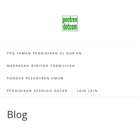
Skip
to
content
TPQ TAMAN PENDIDIKAN AL QUR’AN
MADRASAH DINIYAH TAKMILIYAH
PONDOK PESANTREN UMUM
PENDIDIKAN SEKOLAH DASAR
LAIN LAIN
Blog