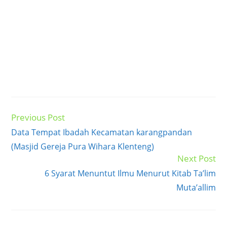
Previous Post
Read
more
Data Tempat Ibadah Kecamatan karangpandan
articles
(Masjid Gereja Pura Wihara Klenteng)
Next Post
6 Syarat Menuntut Ilmu Menurut Kitab Ta’lim
Muta’allim