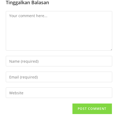
Tinggalkan Balasan
Comment
Enter
your
name
Enter
or
your
username
email
Enter
to
address
your
comment
to
website
comment
URL
(optional)