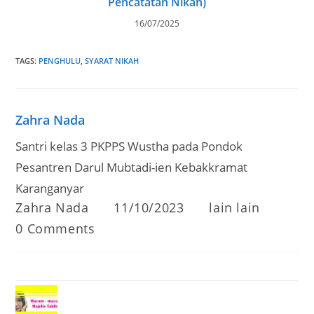
Pencatatan Nikah)
16/07/2025
TAGS
:
PENGHULU
,
SYARAT NIKAH
Zahra Nada
Santri kelas 3 PKPPS Wustha pada Pondok
Pesantren Darul Mubtadi-ien Kebakkramat
Karanganyar
Post
Post
Post
Zahra Nada
11/10/2023
lain lain
author:
published:
category:
Post
0 Comments
comments: