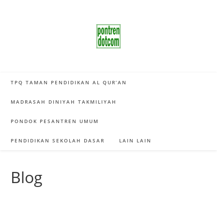
Skip
to
content
TPQ TAMAN PENDIDIKAN AL QUR’AN
MADRASAH DINIYAH TAKMILIYAH
PONDOK PESANTREN UMUM
PENDIDIKAN SEKOLAH DASAR
LAIN LAIN
Blog