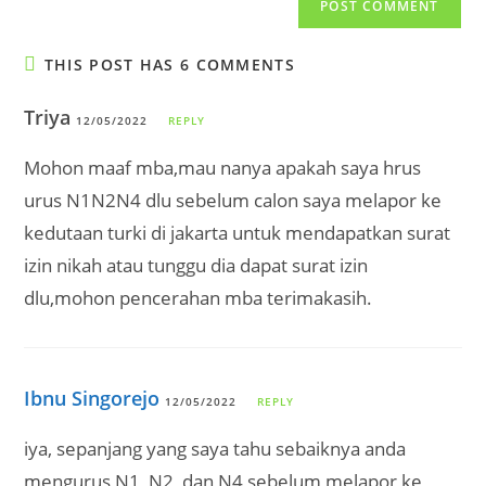
comment
URL
(optional)
THIS POST HAS 6 COMMENTS
Triya
12/05/2022
REPLY
Mohon maaf mba,mau nanya apakah saya hrus
urus N1N2N4 dlu sebelum calon saya melapor ke
kedutaan turki di jakarta untuk mendapatkan surat
izin nikah atau tunggu dia dapat surat izin
dlu,mohon pencerahan mba terimakasih.
Ibnu Singorejo
12/05/2022
REPLY
iya, sepanjang yang saya tahu sebaiknya anda
mengurus N1, N2, dan N4 sebelum melapor ke