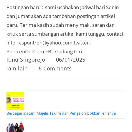
Postingan baru : Kami usahakan Jadwal hari Senin
dan Jumat akan ada tambahan postingan artikel
baru. Terima kasih sudah menyimak. saran dan
kritik serta sumbangan artikel kami tunggu. contact
info : cspontren@yahoo.com twitter :
PontrenDotCom FB : Gadung Giri
Post
Post
Ibnu Singorejo
06/01/2025
author:
published:
Post
Post
lain lain
6 Comments
category:
comments:
Berbagai macam Majelis Taklim dan Pengelompokkan Jenisnya