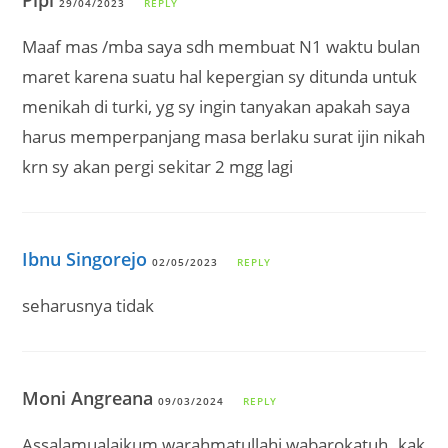
29/04/2023
REPLY
Maaf mas /mba saya sdh membuat N1 waktu bulan
maret karena suatu hal kepergian sy ditunda untuk
menikah di turki, yg sy ingin tanyakan apakah saya
harus memperpanjang masa berlaku surat ijin nikah
krn sy akan pergi sekitar 2 mgg lagi
Ibnu Singorejo
02/05/2023
REPLY
seharusnya tidak
Moni Angreana
09/03/2024
REPLY
Assalamualaikum warahmatullahi wabarokatuh..kak