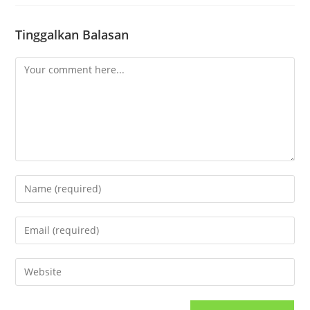
Tinggalkan Balasan
Comment
Enter
your
name
Enter
or
your
username
email
Enter
to
address
your
comment
to
website