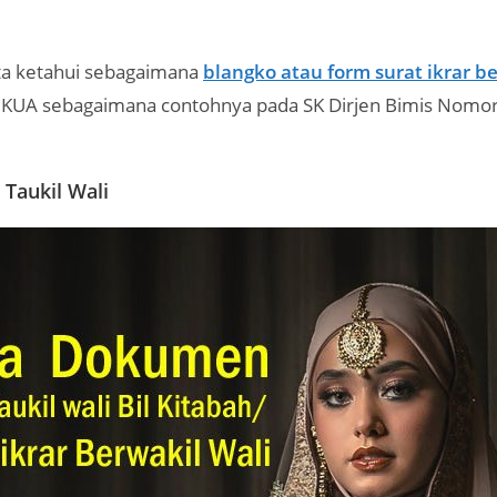
.
kita ketahui sebagaimana
blangko atau form surat ikrar be
 KUA sebagaimana contohnya pada SK Dirjen Bimis Nomor
 Taukil Wali