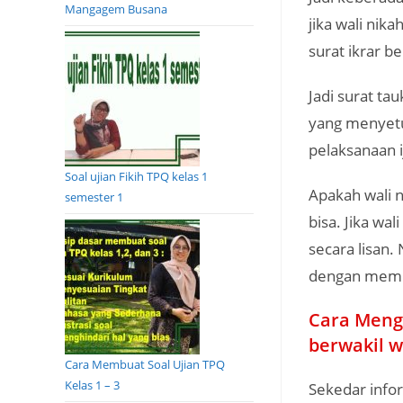
Mangagem Busana
jika wali ni
surat ikrar be
Jadi surat ta
yang menyetu
pelaksanaan i
Soal ujian Fikih TPQ kelas 1
Apakah wali 
semester 1
bisa. Jika wa
secara lisan.
dengan membu
Cara Mengu
berwakil w
Cara Membuat Soal Ujian TPQ
Kelas 1 – 3
Sekedar infor