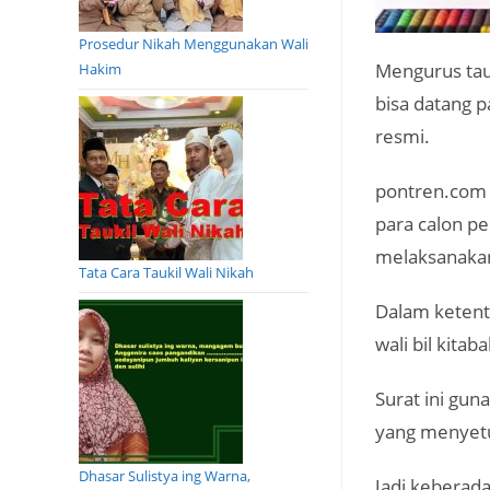
Prosedur Nikah Menggunakan Wali
Mengurus tauk
Hakim
bisa datang p
resmi.
pontren.com 
para calon p
melaksanakan
Tata Cara Taukil Wali Nikah
Dalam ketentu
wali bil kitab
Surat ini gu
yang menyetuj
Dhasar Sulistya ing Warna,
Jadi keberada