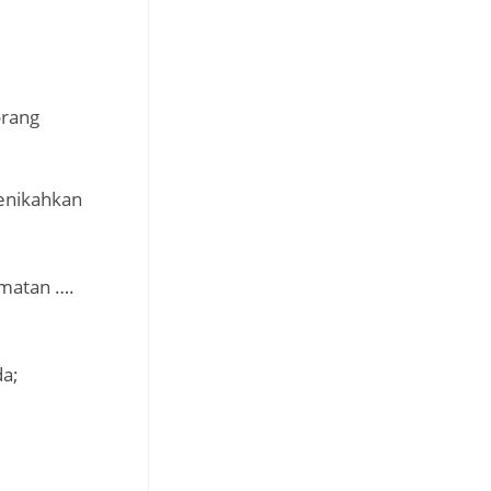
orang
menikahkan
amatan ….
da;