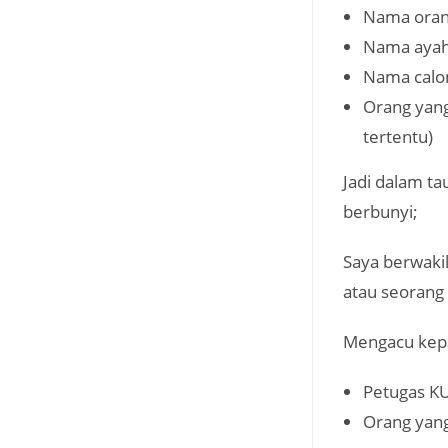
Nama orang 
Nama ayah
Nama calon
Orang yang
tertentu)
Jadi dalam ta
berbunyi;
Saya berwaki
atau seorang
Mengacu kepa
Petugas KU
Orang yang