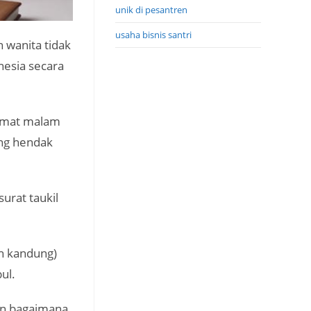
unik di pesantren
usaha bisnis santri
 wanita tidak
nesia secara
lamat malam
ang hendak
urat taukil
h kandung)
ul.
aan bagaimana