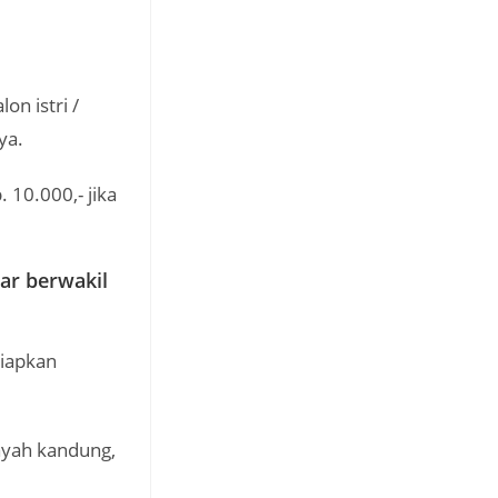
on istri /
ya.
 10.000,- jika
ar berwakil
yiapkan
ayah kandung,