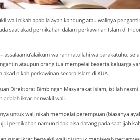
il wali nikah apabila ayah kandung atau walinya pengantin
ada saat akad pernikahan dalam perkawinan Islam di Indo
– assalaamu’alaikum wa rahmatullahi wa barakatuhu, se
engantin ataupun orang tua mempelai beserta keluarga y
 akad nikah perkawinan secara Islam di KUA.
an Direktorat Bimbingan Masyarakat Islam, istilah resmi s
ah adalah ikrar berwakil wali.
nanya untuk wali nikah mempelai perempuan (biasanya aya
ui pernikahan namun tidak bisa datang pada saat ijab kab
an surat ikrar berwakil wali ini untuk menjawab pertany