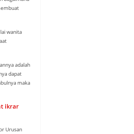
 membuat
lai wanita
aat
bannya adalah
nnya dapat
kabulnya maka
t ikrar
tor Urusan