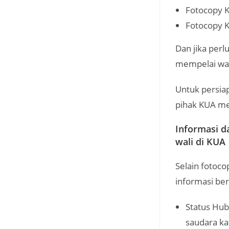
Fotocopy K
Fotocopy K
Dan jika perl
mempelai wan
Untuk persiap
pihak KUA m
Informasi d
wali di KUA
Selain fotoco
informasi beri
Status Hub
saudara ka