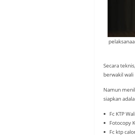
pelaksanaan
Secara teknis
berwakil wali 
Namun menilik
siapkan adala
Fc KTP Wal
Fotocopy K
Fc ktp ca