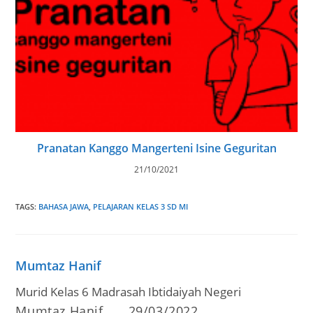
Pranatan Kanggo Mangerteni Isine Geguritan
21/10/2021
TAGS
:
BAHASA JAWA
,
PELAJARAN KELAS 3 SD MI
Mumtaz Hanif
Murid Kelas 6 Madrasah Ibtidaiyah Negeri
Post
Post
Mumtaz Hanif
29/03/2022