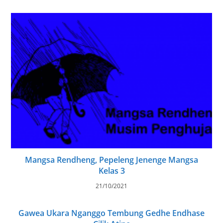
Mangsa Rendheng, Pepeleng Jenenge Mangsa
Kelas 3
21/10/2021
Gawea Ukara Nganggo Tembung Gedhe Endhase