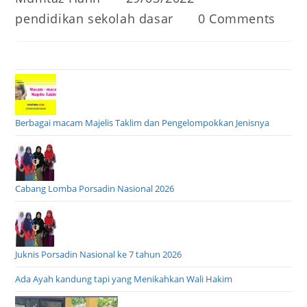
author:
published:
Post
Post
pendidikan sekolah dasar
0 Comments
category:
comments:
Berbagai macam Majelis Taklim dan Pengelompokkan Jenisnya
Cabang Lomba Porsadin Nasional 2026
Juknis Porsadin Nasional ke 7 tahun 2026
Ada Ayah kandung tapi yang Menikahkan Wali Hakim