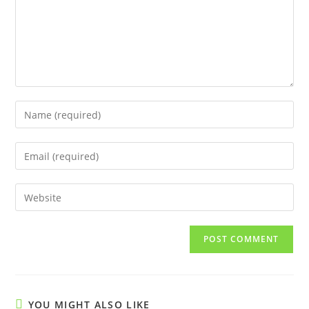
Enter
your
name
Enter
or
your
username
email
Enter
to
address
your
comment
to
website
comment
URL
(optional)
YOU MIGHT ALSO LIKE