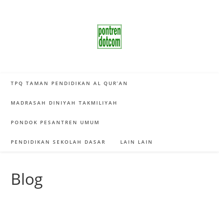
Skip
to
content
TPQ TAMAN PENDIDIKAN AL QUR’AN
MADRASAH DINIYAH TAKMILIYAH
PONDOK PESANTREN UMUM
PENDIDIKAN SEKOLAH DASAR
LAIN LAIN
Blog