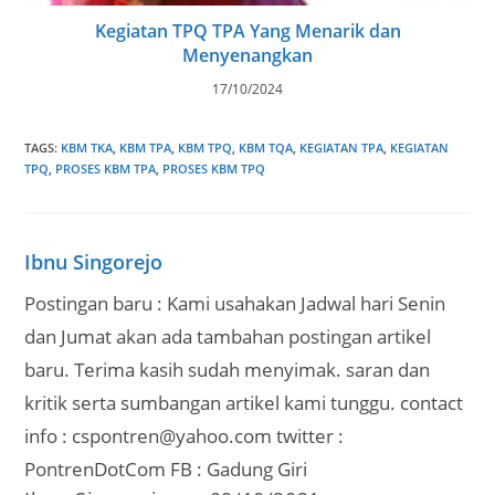
Kegiatan TPQ TPA Yang Menarik dan
Menyenangkan
17/10/2024
TAGS
:
KBM TKA
,
KBM TPA
,
KBM TPQ
,
KBM TQA
,
KEGIATAN TPA
,
KEGIATAN
TPQ
,
PROSES KBM TPA
,
PROSES KBM TPQ
Ibnu Singorejo
Postingan baru : Kami usahakan Jadwal hari Senin
dan Jumat akan ada tambahan postingan artikel
baru. Terima kasih sudah menyimak. saran dan
kritik serta sumbangan artikel kami tunggu. contact
info : cspontren@yahoo.com twitter :
PontrenDotCom FB : Gadung Giri