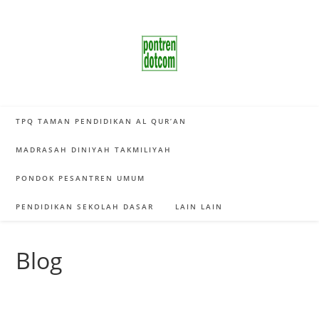
Skip
to
content
TPQ TAMAN PENDIDIKAN AL QUR’AN
MADRASAH DINIYAH TAKMILIYAH
PONDOK PESANTREN UMUM
PENDIDIKAN SEKOLAH DASAR
LAIN LAIN
Blog