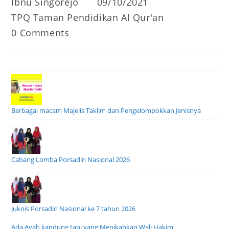
Post
Post
Ibnu Singorejo
09/10/2021
author:
published:
Post
TPQ Taman Pendidikan Al Qur'an
category:
Post
0 Comments
comments:
Berbagai macam Majelis Taklim dan Pengelompokkan Jenisnya
Cabang Lomba Porsadin Nasional 2026
Juknis Porsadin Nasional ke 7 tahun 2026
Ada Ayah kandung tapi yang Menikahkan Wali Hakim