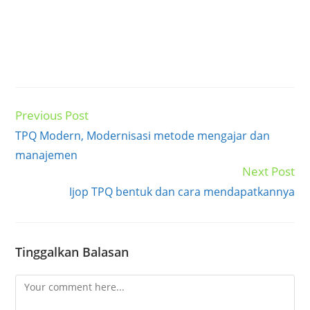
Previous Post
Read
more
TPQ Modern, Modernisasi metode mengajar dan
articles
manajemen
Next Post
Ijop TPQ bentuk dan cara mendapatkannya
Tinggalkan Balasan
Comment