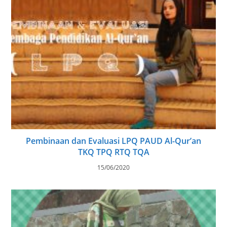
Pembinaan dan Evaluasi LPQ PAUD Al-Qur’an
TKQ TPQ RTQ TQA
15/06/2020