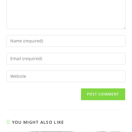
Enter
your
name
Enter
or
your
username
email
Enter
to
address
your
comment
to
website
comment
URL
(optional)
YOU MIGHT ALSO LIKE