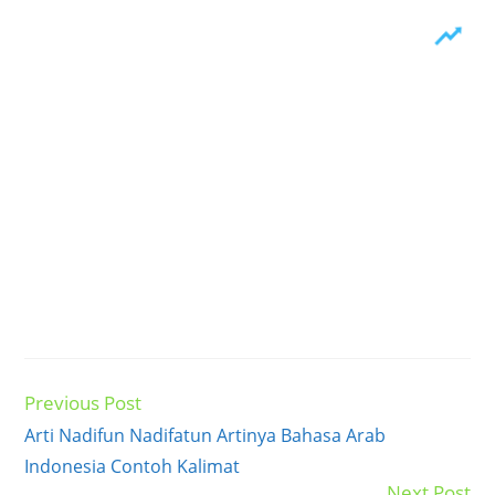
Previous Post
Read
more
Arti Nadifun Nadifatun Artinya Bahasa Arab
articles
Indonesia Contoh Kalimat
Next Post