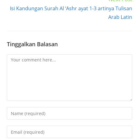
Isi Kandungan Surah Al ‘Ashr ayat 1-3 artinya Tulisan
Arab Latin
Tinggalkan Balasan
Comment
Enter
your
name
Enter
or
your