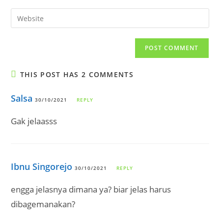
username
email
Enter
to
address
your
comment
to
website
comment
URL
(optional)
THIS POST HAS 2 COMMENTS
Salsa
30/10/2021
REPLY
Gak jelaasss
Ibnu Singorejo
30/10/2021
REPLY
engga jelasnya dimana ya? biar jelas harus
dibagemanakan?