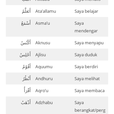
أَتَعَلَّمُ
Ata’allamu
Saya belajar
أَسْمَعُ
Asma’u
Saya
mendengar
أَكْنُسُ
Aknusu
Saya menyapu
أَجْلِسُ
Ajlisu
Saya duduk
أَقُوْمُ
Aquumu
Saya berdiri
أَنْظُرُ
Andhuru
Saya melihat
أَقْرَأُ
Aqro’u
Saya membaca
أَذْهَبُ
Adzhabu
Saya
berangkat/perg