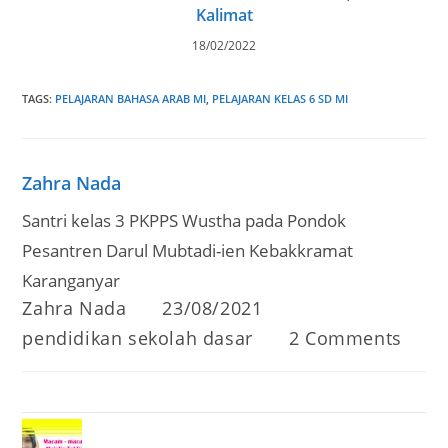
Kalimat
18/02/2022
TAGS
:
PELAJARAN BAHASA ARAB MI
,
PELAJARAN KELAS 6 SD MI
Zahra Nada
Santri kelas 3 PKPPS Wustha pada Pondok
Pesantren Darul Mubtadi-ien Kebakkramat
Karanganyar
Post
Post
Zahra Nada
23/08/2021
author:
published:
Post
Post
pendidikan sekolah dasar
2 Comments
category:
comments: