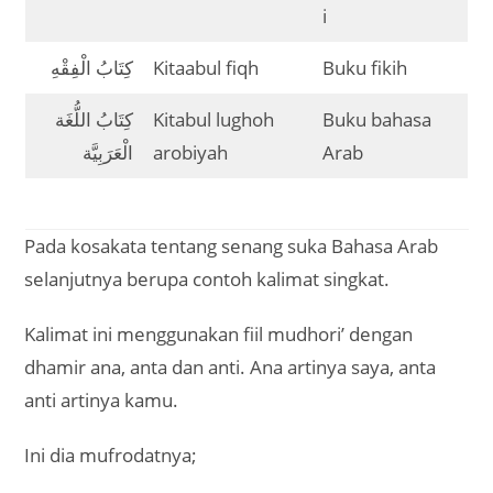
i
كِتَابُ الْفِقْهِ
Kitaabul fiqh
Buku fikih
كِتَابُ اللُّغَة
Kitabul lughoh
Buku bahasa
الْعَرَبِيَّة
arobiyah
Arab
Pada kosakata tentang senang suka Bahasa Arab
selanjutnya berupa contoh kalimat singkat.
Kalimat ini menggunakan fiil mudhori’ dengan
dhamir ana, anta dan anti. Ana artinya saya, anta
anti artinya kamu.
Ini dia mufrodatnya;