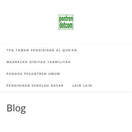
Skip
to
content
TPQ TAMAN PENDIDIKAN AL QUR’AN
MADRASAH DINIYAH TAKMILIYAH
PONDOK PESANTREN UMUM
PENDIDIKAN SEKOLAH DASAR
LAIN LAIN
Blog