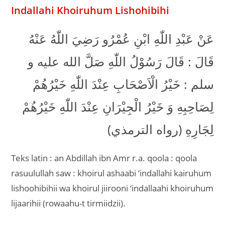
Indallahi Khoiruhum Lishohibihi
عَنْ عَبْدِ اللّٰهِ ابْنِ عُمْرُو رَضِيَ اللّٰهُ عَنْهُ
قَالَ : قَالَ رَسُوْلُ اللّٰهِ صَلَّ الله عليه و
سلم : خَيْرُ الْاَصْحَابِ عِنْدَ اللّٰهِ خَيْرُهُمْ
لِصَاحِبِهِ وَ خَيْرُ الْجِيْرَانِ عِنْدَ اللّٰهِ خَيْرُهُمْ
لِجَارِهِ (رواه الترمذي)
Teks latin : an Abdillah ibn Amr r.a. qoola : qoola
rasuulullah saw : khoirul ashaabi ‘indallahi kairuhum
lishoohibihii wa khoirul jiirooni ‘indallaahi khoiruhum
lijaarihii (rowaahu-t tirmiidzii).