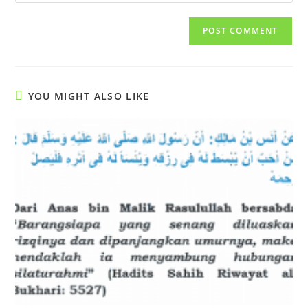
your
comment
to
website
comment
URL
(optional)
YOU MIGHT ALSO LIKE