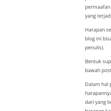
permaafan s
yang terja
Harapan se
blog ini b
penulis).
Bentuk sup
bawah post
Dalam hal p
harapannya
dari yang 
harapan ka