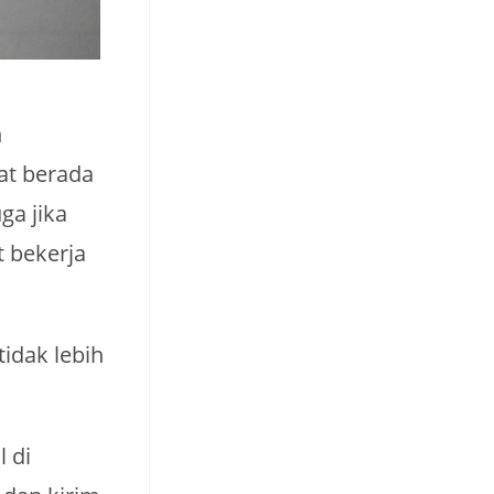
n
at berada
ga jika
 bekerja
tidak lebih
l di