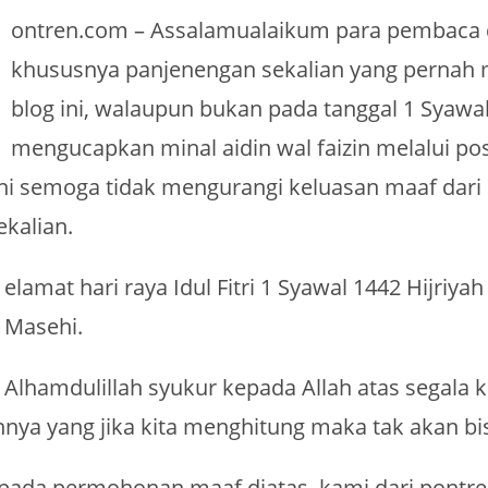
ontren.com – Assalamualaikum para pembaca di
khususnya panjenengan sekalian yang perna
blog ini, walaupun bukan pada tanggal 1 Syawa
mengucapkan minal aidin wal faizin melalui po
ini semoga tidak mengurangi keluasan maaf dari
kalian.
elamat hari raya Idul Fitri 1 Syawal 1442 Hijriya
Masehi.
Alhamdulillah syukur kepada Allah atas segala 
nya yang jika kita menghitung maka tak akan bi
pada permohonan maaf diatas, kami dari pontr