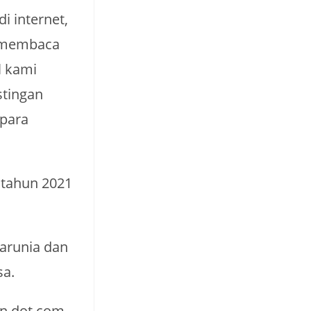
 internet,
h membaca
l kami
stingan
 para
h tahun 2021
karunia dan
sa.
en dot com