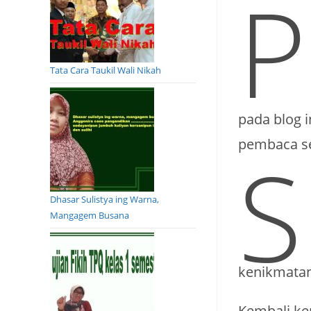
P
Tata Cara Taukil Wali Nikah
pada blog 
pembaca se
S
Dhasar Sulistya ing Warna,
Mangagem Busana
kenikmatan
Kembali ke