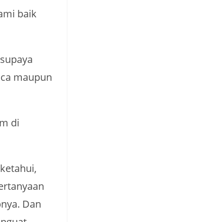
ami baik
 supaya
baca maupun
m di
ketahui,
pertanyaan
bnya. Dan
enguat