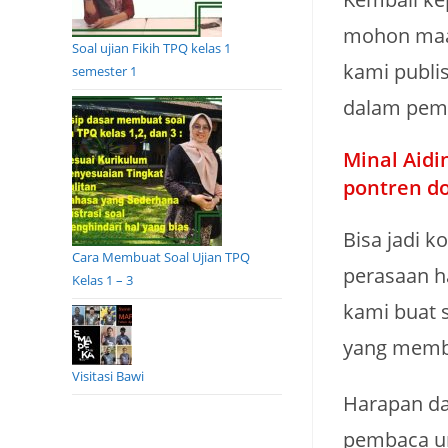
mohon maaf
Soal ujian Fikih TPQ kelas 1
kami publi
semester 1
dalam pem
Minal Aidi
pontren do
Bisa jadi 
Cara Membuat Soal Ujian TPQ
perasaan h
Kelas 1 – 3
kami buat s
yang membu
Visitasi Bawi
Harapan dar
pembaca un