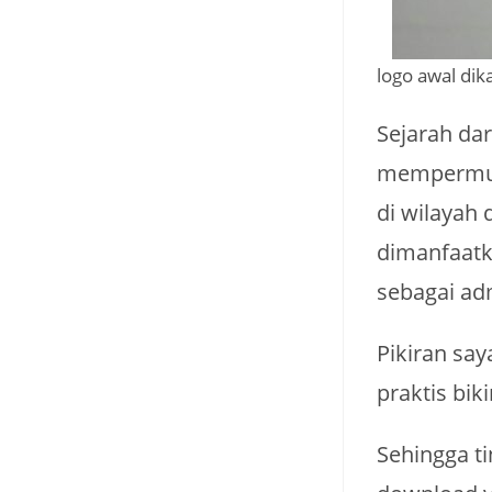
logo awal dika
Sejarah dar
mempermuda
di wilayah 
dimanfaatk
sebagai ad
Pikiran say
praktis biki
Sehingga ti