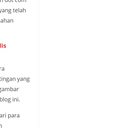
yang telah
lahan
lis
ra
tingan yang
 gambar
og ini.
ari para
n