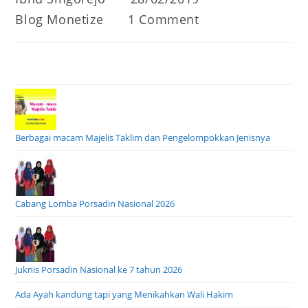
author:
published:
Post
Post
Blog Monetize
1 Comment
category:
comments:
Berbagai macam Majelis Taklim dan Pengelompokkan Jenisnya
Cabang Lomba Porsadin Nasional 2026
Juknis Porsadin Nasional ke 7 tahun 2026
Ada Ayah kandung tapi yang Menikahkan Wali Hakim