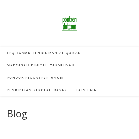
Skip
to
content
TPQ TAMAN PENDIDIKAN AL QUR’AN
MADRASAH DINIYAH TAKMILIYAH
PONDOK PESANTREN UMUM
PENDIDIKAN SEKOLAH DASAR
LAIN LAIN
Blog