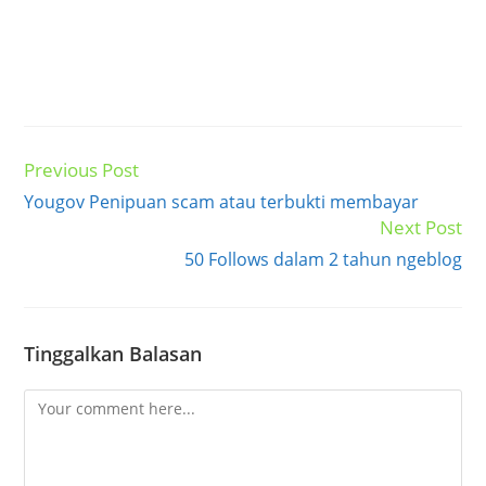
Previous Post
Read
more
Yougov Penipuan scam atau terbukti membayar
articles
Next Post
50 Follows dalam 2 tahun ngeblog
Tinggalkan Balasan
Comment