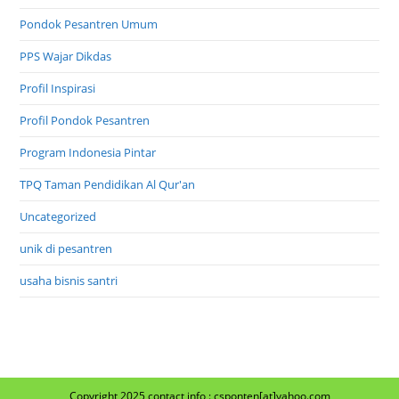
Pondok Pesantren Umum
PPS Wajar Dikdas
Profil Inspirasi
Profil Pondok Pesantren
Program Indonesia Pintar
TPQ Taman Pendidikan Al Qur'an
Uncategorized
unik di pesantren
usaha bisnis santri
Copyright 2025 contact info : csponten[at]yahoo.com