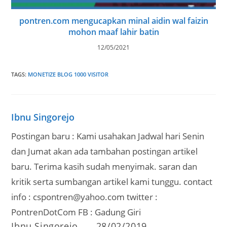
pontren.com mengucapkan minal aidin wal faizin
mohon maaf lahir batin
12/05/2021
TAGS
:
MONETIZE BLOG 1000 VISITOR
Ibnu Singorejo
Postingan baru : Kami usahakan Jadwal hari Senin
dan Jumat akan ada tambahan postingan artikel
baru. Terima kasih sudah menyimak. saran dan
kritik serta sumbangan artikel kami tunggu. contact
info : cspontren@yahoo.com twitter :
PontrenDotCom FB : Gadung Giri
Post
Post
Ibnu Singorejo
28/02/2019