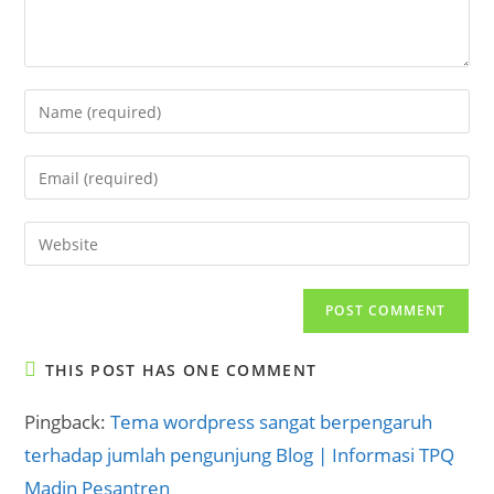
Enter
your
name
Enter
or
your
username
email
Enter
to
address
your
comment
to
website
comment
URL
(optional)
THIS POST HAS ONE COMMENT
Pingback:
Tema wordpress sangat berpengaruh
terhadap jumlah pengunjung Blog | Informasi TPQ
Madin Pesantren