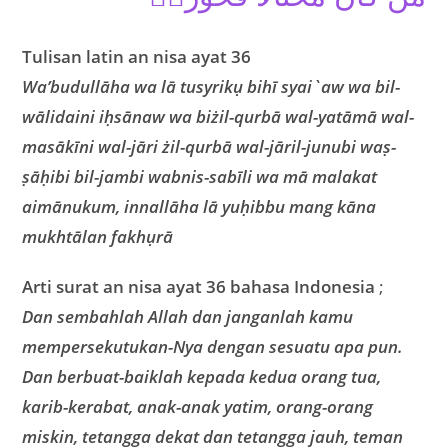
Tulisan latin an nisa ayat 36
Wa’budullāha wa lā tusyrikụ bihī syai`aw wa bil-
wālidaini iḥsānaw wa biżil-qurbā wal-yatāmā wal-
masākīni wal-jāri żil-qurbā wal-jāril-junubi waṣ-
ṣāḥibi bil-jambi wabnis-sabīli wa mā malakat
aimānukum, innallāha lā yuḥibbu mang kāna
mukhtālan fakhụrā
Arti surat an nisa ayat 36 bahasa Indonesia
;
Dan sembahlah Allah dan janganlah kamu
mempersekutukan-Nya dengan sesuatu apa pun.
Dan berbuat-baiklah kepada kedua orang tua,
karib-kerabat, anak-anak yatim, orang-orang
miskin, tetangga dekat dan tetangga jauh, teman