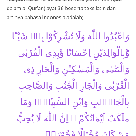
dalam al-Qur’an) ayat 36 beserta teks latin dan
artinya bahasa Indonesia adalah;
وَاعْبُدُوا اللّٰهَ وَلَا تُشْرِكُوْا بِهٖ شَيْـًٔا
وَّبِالْوَالِدَيْنِ اِحْسَانًا وَّبِذِى الْقُرْبٰى
وَالْيَتٰمٰى وَالْمَسٰكِيْنِ وَالْجَارِ ذِى
الْقُرْبٰى وَالْجَارِ الْجُنُبِ وَالصَّاحِبِ
بِالْجَنْۢبِ وَابْنِ السَّبِيْلِۙ وَمَا
مَلَكَتْ اَيْمَانُكُمْ ۗ اِنَّ اللّٰهَ لَا يُحِبُّ
مَنْ كَانَ مُخْتَالًا فَخُوْرًاۙ