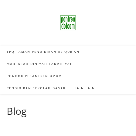
Skip
to
content
TPQ TAMAN PENDIDIKAN AL QUR’AN
MADRASAH DINIYAH TAKMILIYAH
PONDOK PESANTREN UMUM
PENDIDIKAN SEKOLAH DASAR
LAIN LAIN
Blog