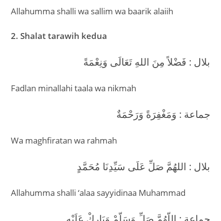
Allahumma shalli wa sallim wa baarik alaiih
2. Shalat tarawih kedua
بلال : فَضْلاً مِنَ اللهِ تَعَالَى وَنِعْمَةً
Fadlan minallahi taala wa nikmah
جماعة : وَمَغْفِرَةً وَرَحْمَةٌ
Wa maghfiratan wa rahmah
بلال : اللهُمَّ صَلِّ عَلَى سَيِّدِنَا مُحَمَّدٍ
Allahumma shalli ‘alaa sayyidinaa Muhammad
جماعة : اللّهُمَّ صَلِّ وَسَلّمْ وَبَارِكْ عَلَيْهِ