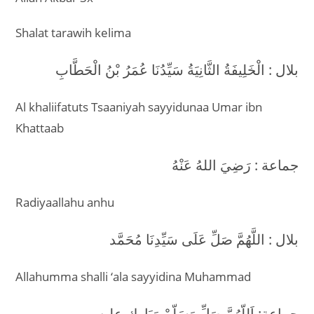
Shalat tarawih kelima
بلال : الْخَلِيفَةُ الثَّانِيَةُ سَيِّدُنَا عُمَرُ بْنُ الْحَطَّابِ
Al khaliifatuts Tsaaniyah sayyidunaa Umar ibn
Khattaab
جماعة : رَضِيَ اللهُ عَنْهُ
Radiyaallahu anhu
بلال : اللَّهُمَّ صَلِّ عَلَى سَيِّدِنَا مُحَمَّد
Allahumma shalli ‘ala sayyidina Muhammad
جماعة: اَللّهُمَّ صَلِّ وَسَلّمْ وَبَارِك عليه