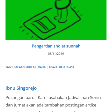
Pengertian sholat sunnah
08/11/2019
TAGS
:
BACAAN SHOLAT
,
IBADAH
,
KISAH LUCU PUASA
Ibnu Singorejo
Postingan baru : Kami usahakan Jadwal hari Senin
dan Jumat akan ada tambahan postingan artikel