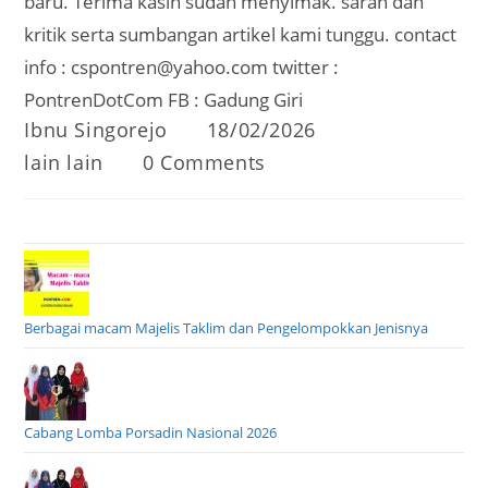
baru. Terima kasih sudah menyimak. saran dan
kritik serta sumbangan artikel kami tunggu. contact
info : cspontren@yahoo.com twitter :
PontrenDotCom FB : Gadung Giri
Post
Post
Ibnu Singorejo
18/02/2026
author:
published:
Post
Post
lain lain
0 Comments
category:
comments:
Berbagai macam Majelis Taklim dan Pengelompokkan Jenisnya
Cabang Lomba Porsadin Nasional 2026