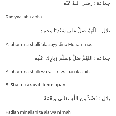
جماعة : رضي اللهُ عَنْه
Radiyaallahu anhu
بلال : اللّهُمَّ صَلِّ عَلى سَيِّدِنَا محمد
Allahumma shalli ‘ala sayyidina Muhammad
جماعة : اللهُمَّ صَلِّ وَسَلَّمْ وَبَارِك عَلَيْه
Allahumma sholli wa sallim wa barrik alaih
8. Shalat tarawih kedelapan
بلال : فَضْلاً مِنَ اللَّهِ تَعَالَى وَنِعْمَةً
Fadlan minallahi ta’ala wa ni’mah