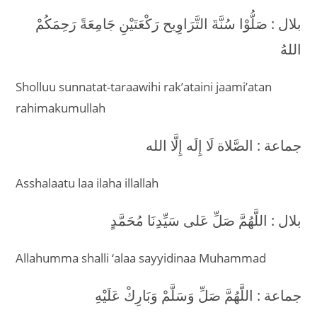
بلال : صَلُّوْا سُنَّةَ التَّرَاوِيح رَكْعَتَيْنِ جَامِعَةً رَحِمَكُمْ
اللهُ
Sholluu sunnatat-taraawihi rak’ataini jaami’atan
rahimakumullah
جماعة : الصَّلاة لَا إِلَه إِلَّا الله
Asshalaatu laa ilaha illallah
بلال : اللَّهُمَّ صَلِّ عَلى سَيِّدِنَا مُحَمَّدٍ
Allahumma shalli ‘alaa sayyidinaa Muhammad
جماعة : اللَّهُمَّ صَلِّ وَسَلَّمْ وَبَارِكْ عَلَيْهِ