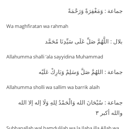
جماعة : وَمَغْفِرَةً وَرَحْمَةً
Wa maghfiratan wa rahmah
بلال : اللَّهُمَّ صَلِّ عَلَى سَيِّدِنَا مُحَمَّد
Allahumma shalli ‘ala sayyidina Muhammad
جماعة : اللهُمَّ صَلَّ وَسَلِمْ وَبَارِكْ عَلَيْه
Allahumma sholli wa sallim wa barrik alaih
جماعة : سُبْحَانَ الله وَالْحَمْدُ لِلهِ وَلَا إله إلا الله
والله أكبر ٣
Subhanallah wal hamdulilah wa la Ilaha illa Allah wa