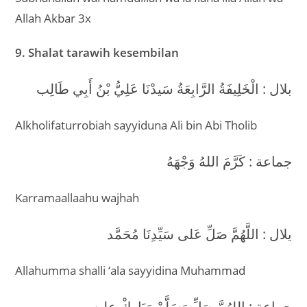
Allah Akbar 3x
9. Shalat tarawih kesembilan
بلال : الْخَلِيفَةُ الرَّابِعَةُ سَيدْنَا عَلِيُّ بْنُ أَبِي طَالِب
Alkholifaturrobiah sayyiduna Ali bin Abi Tholib
جماعة : كَرَّمَ اللهُ وَجْهَهُ
Karramaallaahu wajhah
يلال : اللَّهُمَّ صَلِّ عَلى سَيِّدِنَا مُحَمَّد
Allahumma shalli ‘ala sayyidina Muhammad
جماعة : اللهُمَّ صَلِّ وَسَلَّمْ وَبَارِكْ عليه