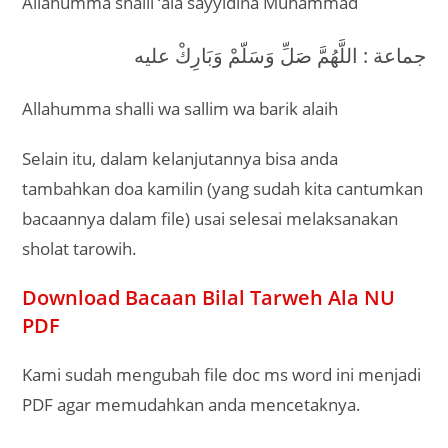
Allahumma shalli ‘ala sayyidina Muhammad
جماعة : اللَّهُمَّ صَلِّ وَسَلّمْ وَبَارِكْ عليه
Allahumma shalli wa sallim wa barik alaih
Selain itu, dalam kelanjutannya bisa anda
tambahkan doa kamilin (yang sudah kita cantumkan
bacaannya dalam file) usai selesai melaksanakan
sholat tarowih.
Download Bacaan Bilal Tarweh Ala NU
PDF
Kami sudah mengubah file doc ms word ini menjadi
PDF agar memudahkan anda mencetaknya.