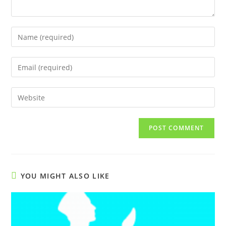
Enter
your
name
Enter
or
your
username
email
Enter
to
address
your
comment
to
website
comment
URL
(optional)
YOU MIGHT ALSO LIKE