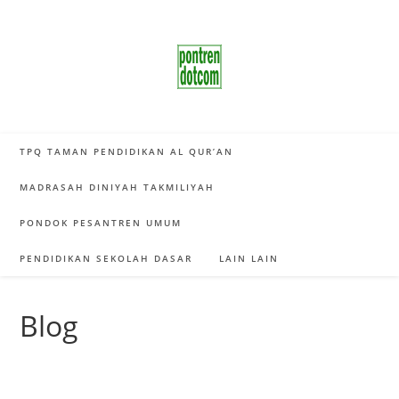
Skip
to
content
TPQ TAMAN PENDIDIKAN AL QUR’AN
MADRASAH DINIYAH TAKMILIYAH
PONDOK PESANTREN UMUM
PENDIDIKAN SEKOLAH DASAR
LAIN LAIN
Blog