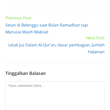
Previous Post
Read
more
Setan di Belenggu saat Bulan Ramadhan tapi
articles
Manusia Masih Maksiat
Next Post
Letak Juz Dalam Al-Qur’an, dasar pembagian, Jumlah
Halaman
Tinggalkan Balasan
Comment