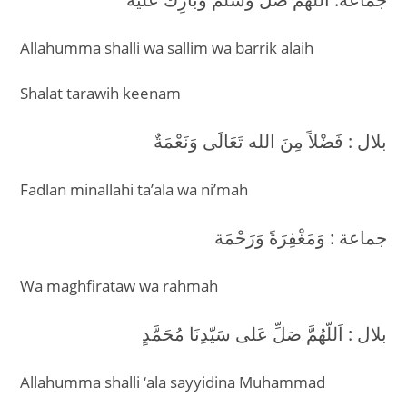
Allahumma shalli wa sallim wa barrik alaih
Shalat tarawih keenam
بلال : فَضْلاً مِنَ الله تَعَالَى وَنَعْمَةٌ
Fadlan minallahi ta’ala wa ni’mah
جماعة : وَمَغْفِرَةً وَرَحْمَة
Wa maghfirataw wa rahmah
بلال : اَللّهُمَّ صَلِّ عَلى سَيّدِنَا مُحَمَّدٍ
Allahumma shalli ‘ala sayyidina Muhammad