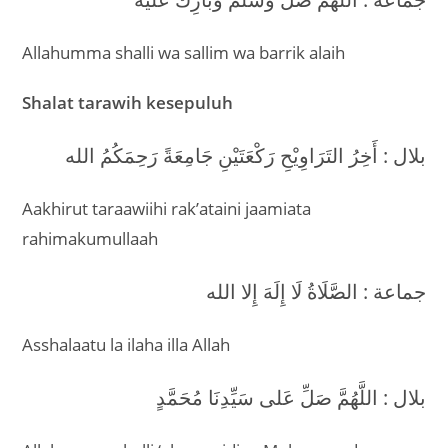
Allahumma shalli wa sallim wa barrik alaih
Shalat tarawih kesepuluh
بلال : أَخِرُ التَرَاوِيْحِ رَكْعَتَيْنِ جَامِعَةً رَحِمَكُمُ الله
Aakhirut taraawiihi rak’ataini jaamiata
rahimakumullaah
جماعة : الصَّلَاةُ لَا إِلَهَ إِلا الله
Asshalaatu la ilaha illa Allah
بلال : اللَّهُمَّ صَلِّ عَلى سَيِّدِنَا مُحَمَّدٍ