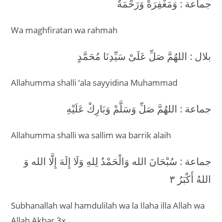
جماعة : وَمَغْفِرَةً وَرَحْمَةٌ
Wa maghfiratan wa rahmah
بلال : اللهُمَّ صَلِّ عَلَىْ سَيِّدِنَا مُحَمَّدٍ
Allahumma shalli ‘ala sayyidina Muhammad
جماعة : اللهُمَّ صَلِّ وَسَلَّمْ وَبَارِكْ عَلَيْهِ
Allahumma shalli wa sallim wa barrik alaih
جماعة : سُبْحَانَ الله وَالْحَمْدُ لِلهِ وَلَا إِلَهَ إِلَّا الله وَ
اللهُ أَكْبَرُ ٣
Subhanallah wal hamdulilah wa la Ilaha illa Allah wa
Allah Akbar 3x