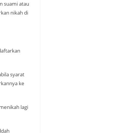
on suami atau
kan nikah di
daftarkan
bila syarat
rkannya ke
 menikah lagi
ddah