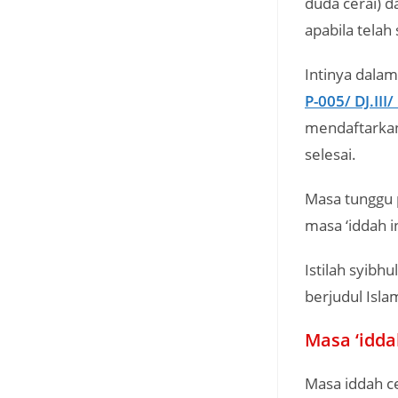
duda cerai) 
apabila telah
Intinya dala
P-005/ DJ.III
mendaftarkan 
selesai.
Masa tunggu p
masa ‘iddah in
Istilah syibh
berjudul Isla
Masa ‘idda
Masa iddah c