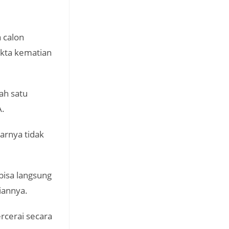
 calon
akta kematian
ah satu
A.
arnya tidak
bisa langsung
iannya.
rcerai secara