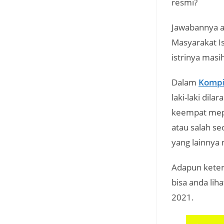
resmi?
Jawabannya a
Masyarakat I
istrinya masi
Dalam
Kompi
laki-laki dil
keempat mepat
atau salah se
yang lainnya 
Adapun keten
bisa anda lih
2021.