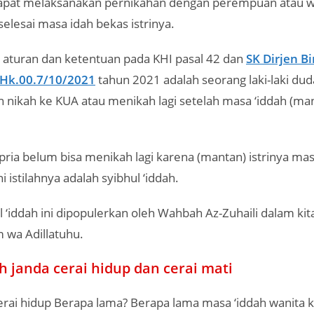
dapat melaksanakan pernikahan dengan perempuan atau wa
 selesai masa idah bekas istrinya.
m aturan dan ketentuan pada KHI pasal 42 dan
SK Dirjen B
/ Hk.00.7/10/2021
tahun 2021 adalah seorang laki-laki duda
nikah ke KUA atau menikah lagi setelah masa ‘iddah (mant
ria belum bisa menikah lagi karena (mantan) istrinya ma
i istilahnya adalah syibhul ‘iddah.
ull ‘iddah ini dipopulerkan oleh Wahbah Az-Zuhaili dalam ki
m wa Adillatuhu.
h janda cerai hidup dan cerai mati
erai hidup Berapa lama? Berapa lama masa ‘iddah wanita 