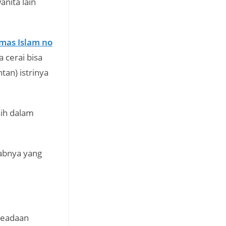
nita lain
imas Islam no
 cerai bisa
an) istrinya
sih dalam
tabnya yang
keadaan