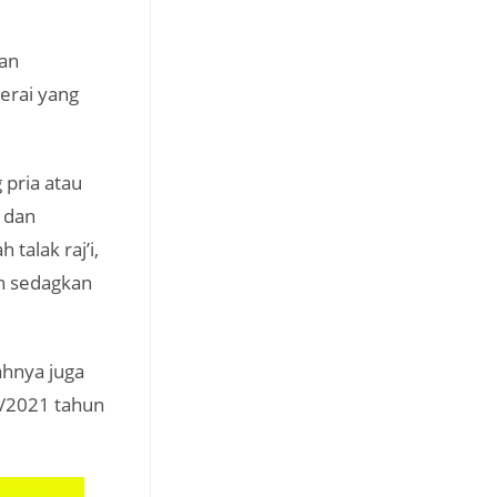
gan
erai yang
pria atau
i dan
talak raj’i,
an sedagkan
ahnya juga
10/2021 tahun