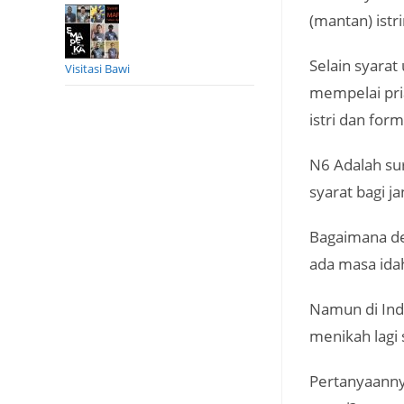
(mantan) istri
Selain syara
Visitasi Bawi
mempelai pria
istri dan for
N6 Adalah sur
syarat bagi j
Bagaimana de
ada masa idah
Namun di Ind
menikah lagi 
Pertanyaanny