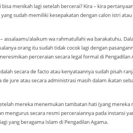
ki bisa menikah lagi setelah bercerai? Kira – kira pertanyaa
g yang sudah memiliki kesepakatan dengan calon istri atau
.
– assalaamu’alaikum wa rahmatullahi wa barakatuhu. Da
akalanya orang itu sudah tidak cocok lagi dengan pasanga
 meresmikan perceraian secara legal formal di Pengadilan
alah secara de facto atau kenyataannya sudah pisah ranj
de jure atau secara administrasi masih dalam ikatan seb
setelah mereka menemukan tambatan hati (yang mereka r
n mengurus secara resmi perceraiannya pada instansi ya
agi yang beragama Islam di Pengadilan Agama.