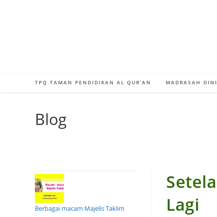
Skip
to
content
TPQ TAMAN PENDIDIKAN AL QUR’AN
MADRASAH DINI
Blog
Setel
Lagi
Berbagai macam Majelis Taklim