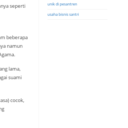
unik di pesantren
nnya seperti
usaha bisnis santri
lam beberapa
nnya namun
 Agama.
ang lama,
agai suami
asa) cocok,
ng