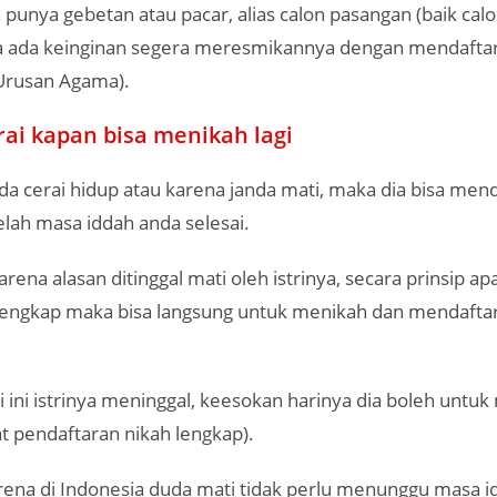
punya gebetan atau pacar, alias calon pasangan (baik cal
nya ada keinginan segera meresmikannya dengan mendaftar
Urusan Agama).
rai kapan bisa menikah lagi
nda cerai hidup atau karena janda mati, maka dia bisa men
telah masa iddah anda selesai.
rena alasan ditinggal mati oleh istrinya, secara prinsip apa
 lengkap maka bisa langsung untuk menikah dan mendafta
i ini istrinya meninggal, keesokan harinya dia boleh untuk
t pendaftaran nikah lengkap).
rena di Indonesia duda mati tidak perlu menunggu masa i