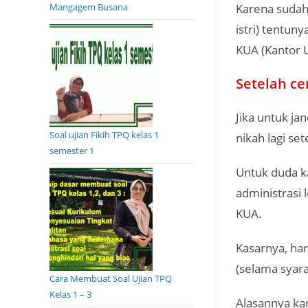
Karena sudah 
Mangagem Busana
istri) tentu
KUA (Kantor 
Setelah ce
Jika untuk ja
Soal ujian Fikih TPQ kelas 1
nikah lagi se
semester 1
Untuk duda ka
administrasi
KUA.
Kasarnya, har
(selama syara
Cara Membuat Soal Ujian TPQ
Kelas 1 – 3
Alasannya ka