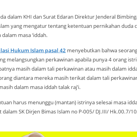
da dalam KHI dan Surat Edaran Direktur Jenderal Bimbin
slam yang mengatur tentang ketentuan pernikahan duda c
h dalam masa ‘iddah.
lasi Hukum Islam pasal 42
menyebutkan bahwa seorang 
arang melangsungkan perkawinan apabila punya 4 orang istr
nya masih dalam tali perkawinan atau masih dalam iddah 
orang diantara mereka masih terikat dalam tali perkawin
masih dalam masa iddah talak raj’i.
tuan harus menunggu (mantan) istrinya selesai masa idd
at dalam SK Dirjen Bimas Islam no P-005/ DJ.III/ Hk.00.7/