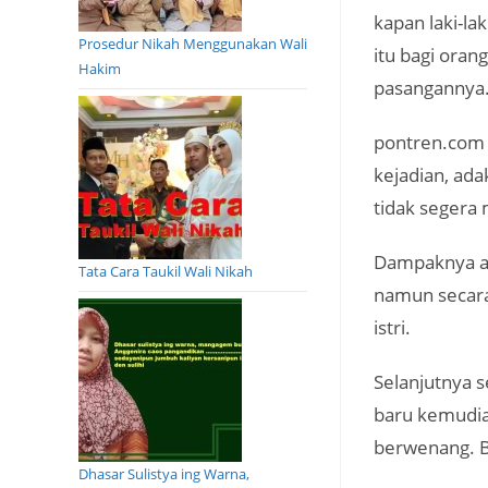
kapan laki-la
Prosedur Nikah Menggunakan Wali
itu bagi oran
Hakim
pasangannya
pontren.com 
kejadian, ad
tidak segera
Dampaknya ad
Tata Cara Taukil Wali Nikah
namun secara 
istri.
Selanjutnya 
baru kemudia
berwenang. B
Dhasar Sulistya ing Warna,