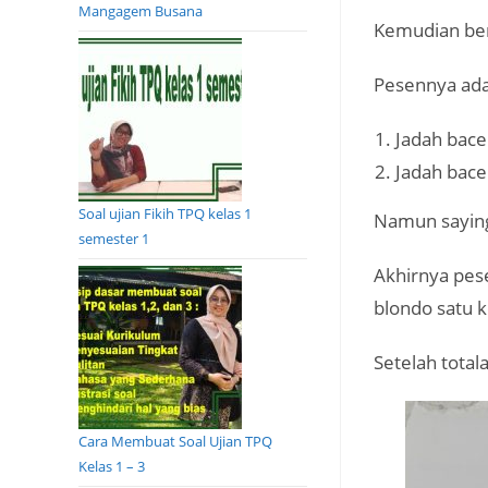
Mangagem Busana
Kemudian be
Pesennya ada
Jadah bace
Jadah bace
Soal ujian Fikih TPQ kelas 1
Namun saying 
semester 1
Akhirnya pes
blondo satu k
Setelah total
Cara Membuat Soal Ujian TPQ
Kelas 1 – 3