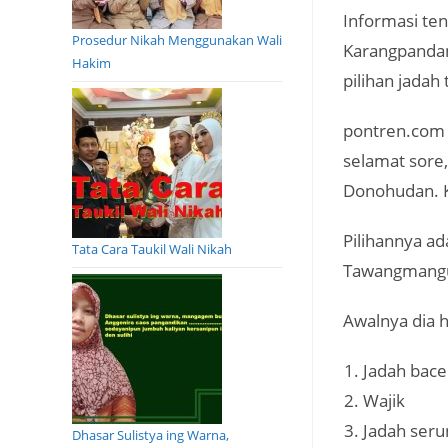
Informasi te
Prosedur Nikah Menggunakan Wali
Karangpandan
Hakim
pilihan jadah
pontren.com 
selamat sore,
Donohudan. K
Pilihannya ad
Tata Cara Taukil Wali Nikah
Tawangmangu
Awalnya dia 
Jadah bac
Wajik
Jadah ser
Dhasar Sulistya ing Warna,