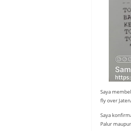
Saya membelin
fly over Jaten
Saya konfirm
Palur maupun