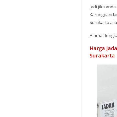
Jadi jika and
Karangpandan
Surakarta alia
Alamat lengka
Harga Jad
Surakarta