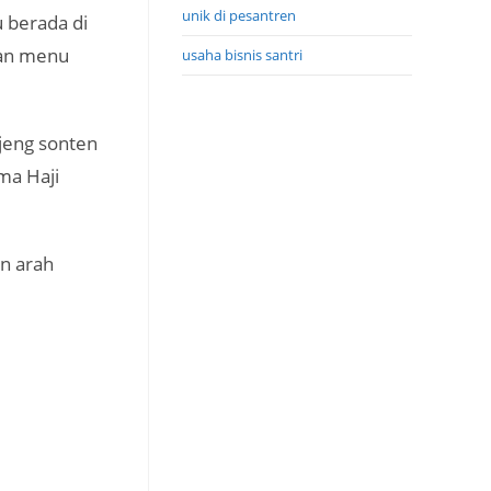
unik di pesantren
 berada di
dan menu
usaha bisnis santri
jeng sonten
ma Haji
an arah