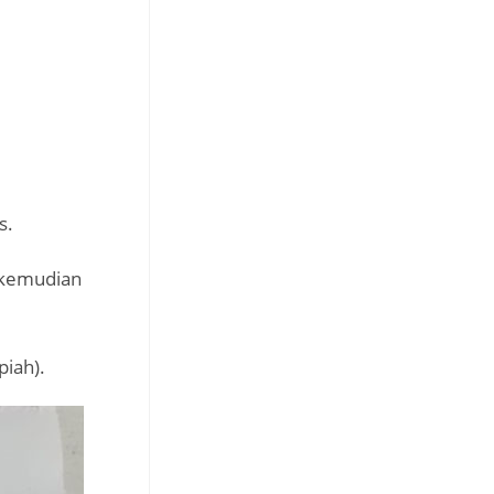
s.
 kemudian
piah).