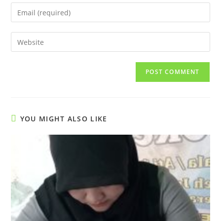
name
Enter
or
your
username
email
Enter
to
address
your
comment
to
website
comment
URL
(optional)
YOU MIGHT ALSO LIKE