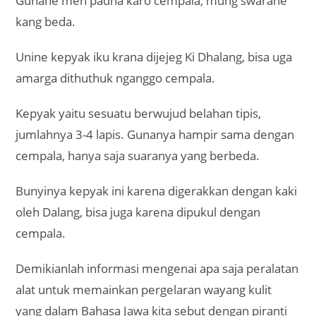
Gunane meh padha karo cempala, mung swarane
kang beda.
Unine kepyak iku krana dijejeg Ki Dhalang, bisa uga
amarga dithuthuk nganggo cempala.
Kepyak yaitu sesuatu berwujud belahan tipis,
jumlahnya 3-4 lapis. Gunanya hampir sama dengan
cempala, hanya saja suaranya yang berbeda.
Bunyinya kepyak ini karena digerakkan dengan kaki
oleh Dalang, bisa juga karena dipukul dengan
cempala.
Demikianlah informasi mengenai apa saja peralatan
alat untuk memainkan pergelaran wayang kulit
yang dalam Bahasa Jawa kita sebut dengan piranti