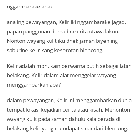
nggambarake apa?
ana ing pewayangan, Kelir iki nggambarake jagad,
papan panggonan dumadine crita utawa lakon.
Nonton wayang kulit iku dhek jaman biyen ing
saburine kelir kang kesorotan blencong.
Kelir adalah mori, kain berwarna putih sebagai latar
belakang. Kelir dalam alat menggelar wayang
menggambarkan apa?
dalam pewayangan, Kelir ini menggambarkan dunia,
tempat lokasi kejadian cerita atau kisah. Menonton
wayang kulit pada zaman dahulu kala berada di
belakang kelir yang mendapat sinar dari blencong.