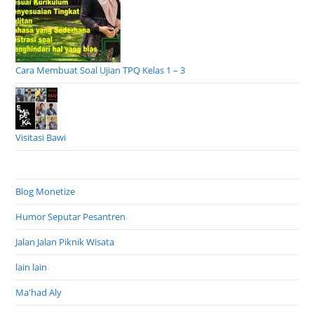
Cara Membuat Soal Ujian TPQ Kelas 1 – 3
Visitasi Bawi
Blog Monetize
Humor Seputar Pesantren
Jalan Jalan Piknik Wisata
lain lain
Ma'had Aly