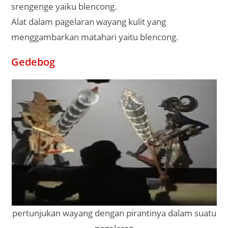
srengenge yaiku blencong.
Alat dalam pagelaran wayang kulit yang
menggambarkan matahari yaitu blencong.
Gedebog
pertunjukan wayang dengan pirantinya dalam suatu