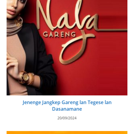
Jenenge Jangkep Gareng lan Tegese lan
Dasanamane
20/09/2024