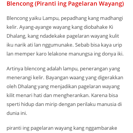
Blencong (Piranti ing Pagelaran Wayang)
Blencong yaiku Lampu, pepadhang kang madhangi
kelir. Ayang-ayange wayang kang diobahake Ki
Dhalang, kang ndadekake pagelaran wayang kulit
iku narik ati lan nggumunake. Sebab bisa kaya urip
lan memper karo lelakone manungsa ing donya iki.
Artinya blencong adalah lampu, penerangan yang
menerangi kelir. Bayangan waang yang digerakkan
oleh Dhalang yang menjadikan pagelaran wayang
kilit menari hati dan mengherankan. Karena bisa
sperti hidup dan mirip dengan perilaku manusia di
dunia ini.
piranti ing pagelaran wayang kang nggambarake