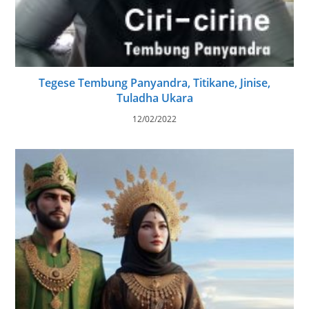
Tegese Tembung Panyandra, Titikane, Jinise,
Tuladha Ukara
12/02/2022