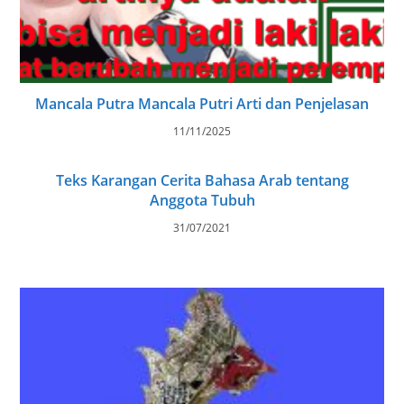
Mancala Putra Mancala Putri Arti dan Penjelasan
11/11/2025
Teks Karangan Cerita Bahasa Arab tentang
Anggota Tubuh
31/07/2021