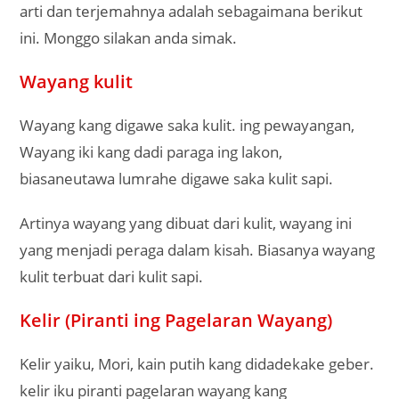
arti dan terjemahnya adalah sebagaimana berikut
ini. Monggo silakan anda simak.
Wayang kulit
Wayang kang digawe saka kulit. ing pewayangan,
Wayang iki kang dadi paraga ing lakon,
biasaneutawa lumrahe digawe saka kulit sapi.
Artinya wayang yang dibuat dari kulit, wayang ini
yang menjadi peraga dalam kisah. Biasanya wayang
kulit terbuat dari kulit sapi.
Kelir (Piranti ing Pagelaran Wayang)
Kelir yaiku, Mori, kain putih kang didadekake geber.
kelir iku piranti pagelaran wayang kang