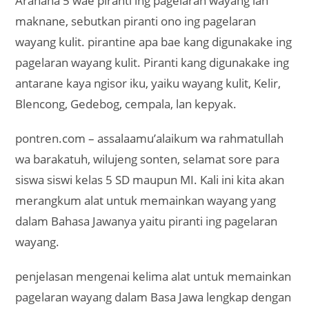
Aranana 5 wae piranti ing pagelaran wayang lan
maknane, sebutkan piranti ono ing pagelaran
wayang kulit. pirantine apa bae kang digunakake ing
pagelaran wayang kulit. Piranti kang digunakake ing
antarane kaya ngisor iku, yaiku wayang kulit, Kelir,
Blencong, Gedebog, cempala, lan kepyak.
pontren.com – assalaamu’alaikum wa rahmatullah
wa barakatuh, wilujeng sonten, selamat sore para
siswa siswi kelas 5 SD maupun MI. Kali ini kita akan
merangkum alat untuk memainkan wayang yang
dalam Bahasa Jawanya yaitu piranti ing pagelaran
wayang.
penjelasan mengenai kelima alat untuk memainkan
pagelaran wayang dalam Basa Jawa lengkap dengan