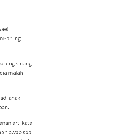
wae!
 mBarung
arung sinang,
 dia malah
adi anak
pan.
nan arti kata
menjawab soal