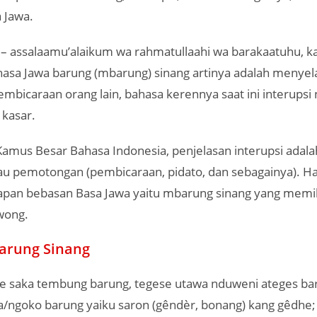
 Jawa.
– assalaamu’alaikum wa rahmatullaahi wa barakaatuhu, k
asa Jawa barung (mbarung) sinang artinya adalah menyel
bicaraan orang lain, bahasa kerennya saat ini interups
 kasar.
amus Besar Bahasa Indonesia, penjelasan interupsi adala
u pemotongan (pembicaraan, pidato, dan sebagainya). Hal
pan bebasan Basa Jawa yaitu mbarung sinang yang memilik
wong.
arung Sinang
e saka tembung barung, tegese utawa nduweni ateges ba
a/ngoko barung yaiku saron (gêndèr, bonang) kang gêdhe