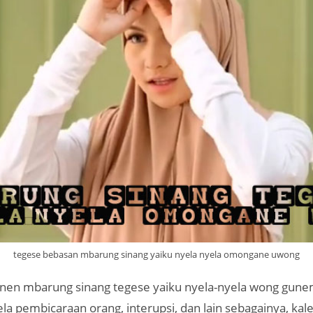
tegese bebasan mbarung sinang yaiku nyela nyela omongane uwong
nen mbarung sinang tegese yaiku nyela-nyela wong gune
a pembicaraan orang, interupsi, dan lain sebagainya, kale