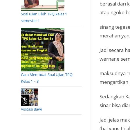
berasal dari 
atau ngoko ba
Soal ujian Fikih TPQ kelas 1
semester 1
sinang teges
merahan yan
Jadi secara h
wernane sem
maksudnya “m
Cara Membuat Soal Ujian TPQ
Kelas 1 – 3
mengartikan
Sedangkan Ka
sinar bisa d
Visitasi Bawi
Jadi jelas m
(hal yang tid