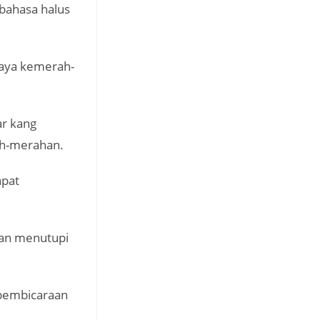
 bahasa halus
haya kemerah-
ar kang
h-merahan.
apat
ian menutupi
 pembicaraan