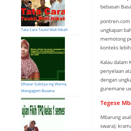
bebasan Basa
pontren.com 
ungkapan bah
Tata Cara Taukil Wali Nikah
memotong pem
konteks lebih
Kalau dalam K
penyelaan ata
dengan ungka
Dhasar Sulistya ing Warna,
gunemane u
Mangagem Busana
Tegese Mb
Mbarung asal
swara); kram