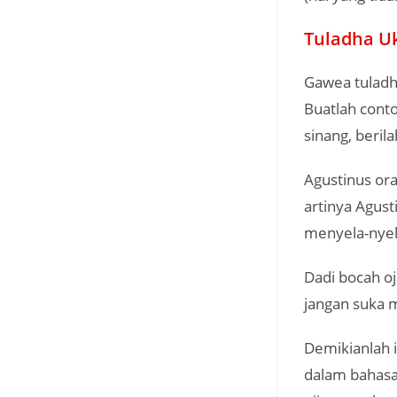
Tuladha U
Gawea tuladh
Buatlah cont
sinang, beril
Agustinus or
artinya Agust
menyela-nyel
Dadi bocah o
jangan suka m
Demikianlah 
dalam bahasa