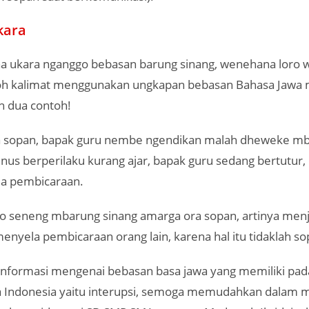
kara
a ukara nganggo bebasan barung sinang, wenehana loro 
oh kalimat menggunakan ungkapan bebasan Bahasa Jawa
ah dua contoh!
a sopan, bapak guru nembe ngendikan malah dheweke mb
inus berperilaku kurang ajar, bapak guru sedang bertutur,
a pembicaraan.
jo seneng mbarung sinang amarga ora sopan, artinya menj
enyela pembicaraan orang lain, karena hal itu tidaklah so
informasi mengenai bebasan basa jawa yang memiliki pada
 Indonesia yaitu interupsi, semoga memudahkan dalam 