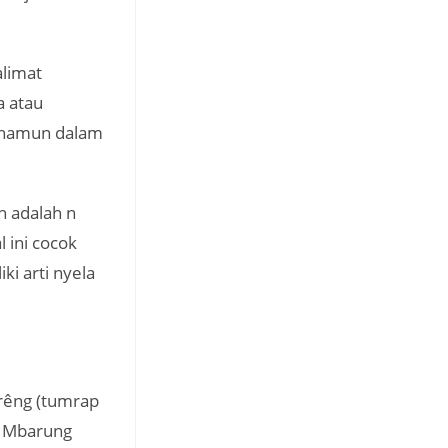
alimat
a atau
i namun dalam
h adalah n
 ini cocok
i arti nyela
rêng (tumrap
; Mbarung