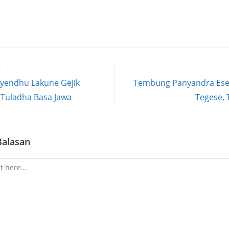
t
endhu Lakune Gejik
Tembung Panyandra Ese
 Tuladha Basa Jawa
Tegese, 
Balasan