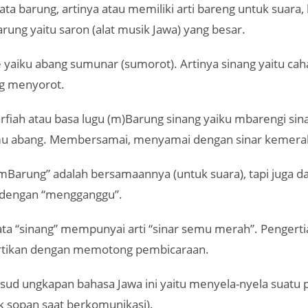
kata barung, artinya atau memiliki arti bareng untuk suara,
rung yaitu saron (alat musik Jawa) yang besar.
e yaiku abang sumunar (sumorot). Artinya sinang yaitu ca
g menyorot.
arfiah atau basa lugu (m)Barung sinang yaiku mbarengi sin
u abang. Membersamai, menyamai dengan sinar kemera
Barung” adalah bersamaannya (untuk suara), tapi juga d
 dengan “mengganggu”.
ta “sinang” mempunyai arti “sinar semu merah”. Pengert
iartikan dengan memotong pembicaraan.
aksud ungkapan bahasa Jawa ini yaitu menyela-nyela suatu
ak sopan saat berkomunikasi).