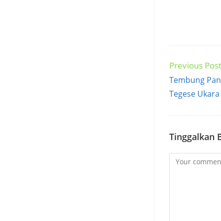
Previous Pos
Read
more
Tembung Pany
articles
Tegese Ukara
Tinggalkan 
Comment