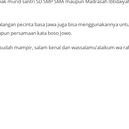
anak murid santri SD SMP SMA maupun Madrasah Ibtidaiya
kalangan pecinta basa Jawa juga bisa menggunakannya u
pun persamaan kata boso Jowo.
 sudah mampir, salam kenal dan wassalamu’alaikum wa ra