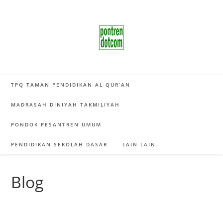
Skip
to
content
TPQ TAMAN PENDIDIKAN AL QUR’AN
MADRASAH DINIYAH TAKMILIYAH
PONDOK PESANTREN UMUM
PENDIDIKAN SEKOLAH DASAR
LAIN LAIN
Blog