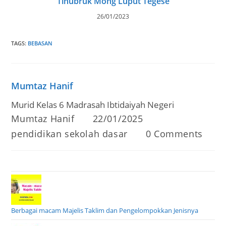
Tinubruk Mong Luput Tegese
26/01/2023
TAGS
:
BEBASAN
Mumtaz Hanif
Murid Kelas 6 Madrasah Ibtidaiyah Negeri
Post
Post
Mumtaz Hanif
22/01/2025
author:
published:
Post
Post
pendidikan sekolah dasar
0 Comments
category:
comments:
Berbagai macam Majelis Taklim dan Pengelompokkan Jenisnya