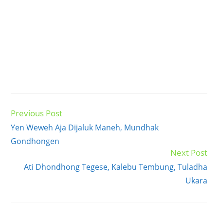
Previous Post
Read
more
Yen Weweh Aja Dijaluk Maneh, Mundhak
articles
Gondhongen
Next Post
Ati Dhondhong Tegese, Kalebu Tembung, Tuladha
Ukara