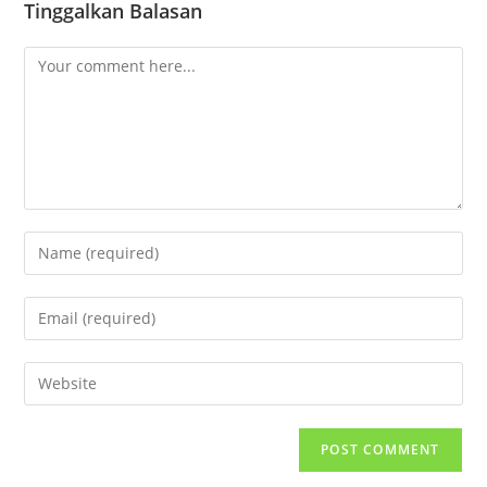
Tinggalkan Balasan
Comment
Enter
your
name
Enter
or
your
username
email
Enter
to
address
your
comment
to
website
comment
URL
(optional)