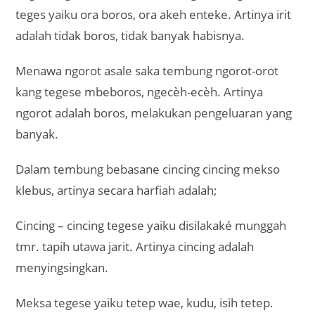
teges yaiku ora boros, ora akeh enteke. Artinya irit
adalah tidak boros, tidak banyak habisnya.
Menawa ngorot asale saka tembung ngorot-orot
kang tegese mbeboros, ngecèh-ecèh. Artinya
ngorot adalah boros, melakukan pengeluaran yang
banyak.
Dalam tembung bebasane cincing cincing mekso
klebus, artinya secara harfiah adalah;
Cincing – cincing tegese yaiku disilakaké munggah
tmr. tapih utawa jarit. Artinya cincing adalah
menyingsingkan.
Meksa tegese yaiku tetep wae, kudu, isih tetep.