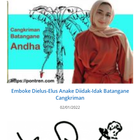
Emboke Dielus-Elus Anake Diidak-Idak Batangane
Cangkriman
02/01/2022