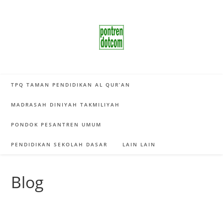
Skip
to
content
TPQ TAMAN PENDIDIKAN AL QUR’AN
MADRASAH DINIYAH TAKMILIYAH
PONDOK PESANTREN UMUM
PENDIDIKAN SEKOLAH DASAR
LAIN LAIN
Blog