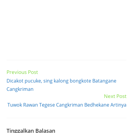
Previous Post
Read
more
Dicakot pucuke, sing kalong bongkote Batangane
articles
Cangkriman
Next Post
Tuwok Rawan Tegese Cangkriman Bedhekane Artinya
Tinggalkan Balasan