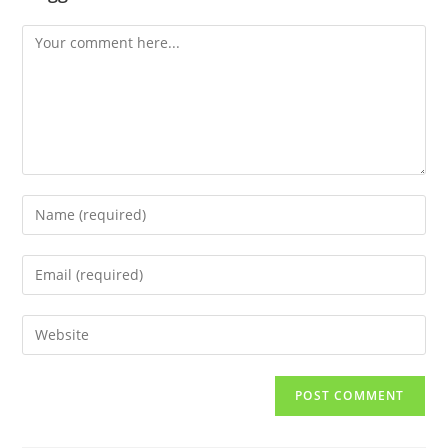
Comment
Enter
your
name
Enter
or
your
username
email
Enter
to
address
your
comment
to
website
comment
URL
(optional)