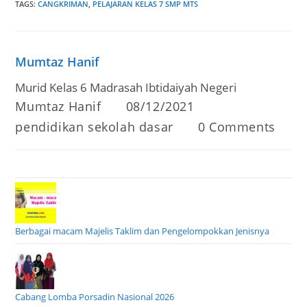
TAGS
:
CANGKRIMAN
,
PELAJARAN KELAS 7 SMP MTS
Mumtaz Hanif
Murid Kelas 6 Madrasah Ibtidaiyah Negeri
Post
Post
Mumtaz Hanif
08/12/2021
author:
published:
Post
Post
pendidikan sekolah dasar
0 Comments
category:
comments:
Berbagai macam Majelis Taklim dan Pengelompokkan Jenisnya
Cabang Lomba Porsadin Nasional 2026