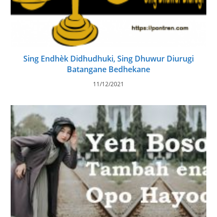
Sing Endhèk Didhudhuki, Sing Dhuwur Diurugi
Batangane Bedhekane
11/12/2021