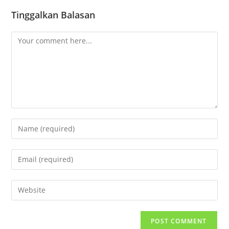
Tinggalkan Balasan
Comment
Enter
your
name
Enter
or
your
username
email
Enter
to
address
your
comment
to
website
comment
URL