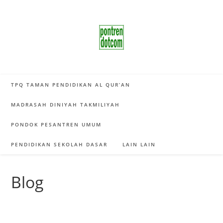
Skip
to
content
TPQ TAMAN PENDIDIKAN AL QUR’AN
MADRASAH DINIYAH TAKMILIYAH
PONDOK PESANTREN UMUM
PENDIDIKAN SEKOLAH DASAR
LAIN LAIN
Blog