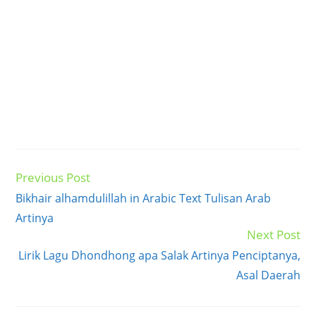
Previous Post
Read
more
Bikhair alhamdulillah in Arabic Text Tulisan Arab
articles
Artinya
Next Post
Lirik Lagu Dhondhong apa Salak Artinya Penciptanya,
Asal Daerah