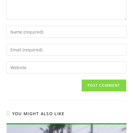
Enter
your
name
Enter
or
your
username
email
Enter
to
address
your
comment
to
website
comment
URL
(optional)
YOU MIGHT ALSO LIKE