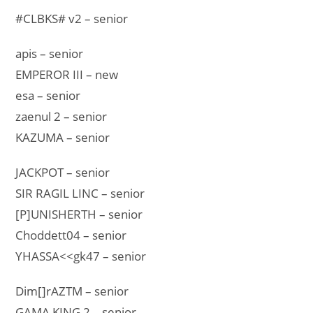
#CLBKS# v2 – senior
apis – senior
EMPEROR III – new
esa – senior
zaenul 2 – senior
KAZUMA – senior
JACKPOT – senior
SIR RAGIL LINC – senior
[P]UNISHERTH – senior
Choddett04 – senior
YHASSA<<gk47 – senior
Dim[]rAZTM – senior
GAMA KING 2 – senior