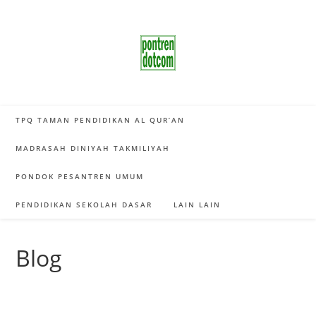
Skip
to
content
TPQ TAMAN PENDIDIKAN AL QUR’AN
MADRASAH DINIYAH TAKMILIYAH
PONDOK PESANTREN UMUM
PENDIDIKAN SEKOLAH DASAR
LAIN LAIN
Blog