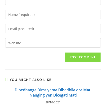
Enter
your
name
Enter
or
your
username
email
Enter
to
address
your
comment
to
website
comment
URL
(optional)
YOU MIGHT ALSO LIKE
Dipedhanga Dimriyema Dibedhila ora Mati
Nanging yen Dicegati Mati
28/10/2021