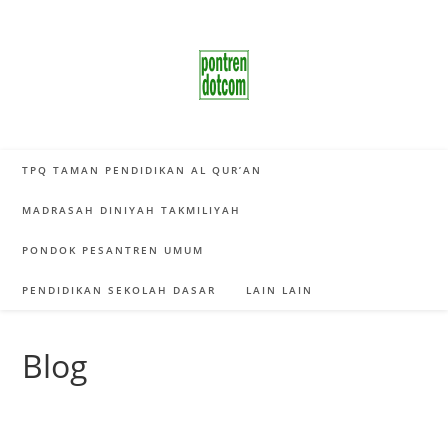
Skip
to
content
TPQ TAMAN PENDIDIKAN AL QUR’AN
MADRASAH DINIYAH TAKMILIYAH
PONDOK PESANTREN UMUM
PENDIDIKAN SEKOLAH DASAR
LAIN LAIN
Blog