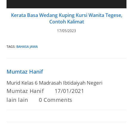
Kerata Basa Wedang Kuping Kursi Wanita Tegese,
Contoh Kalimat
17/05/2023
TAGS
:
BAHASA JAWA
Mumtaz Hanif
Murid Kelas 6 Madrasah Ibtidaiyah Negeri
Post
Post
Mumtaz Hanif
17/01/2021
author:
published:
Post
Post
lain lain
0 Comments
category:
comments: