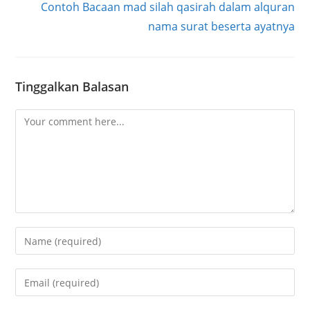
Contoh Bacaan mad silah qasirah dalam alquran
nama surat beserta ayatnya
Tinggalkan Balasan
Comment
Enter
your
name
Enter
or
your
username