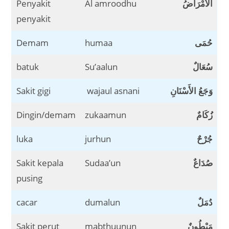
Penyakit
Al amroodhu
اَلأَمْرَاضُ
penyakit
Demam
humaa
حُمَى
batuk
Su’aalun
سُعَالٌ
Sakit gigi
wajaul asnani
وَجَعُ الأَسْنَانِ
Dingin/demam
zukaamun
زُكَامٌ
luka
jurhun
جُرْحٌ
Sakit kepala
Sudaa’un
صُدَاعٌ
pusing
cacar
dumalun
دُمَلٌ
Sakit perut
mabthuunun
مَبْطُونٌ