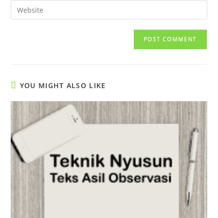
email
Enter
to
address
your
comment
to
website
comment
URL
(optional)
YOU MIGHT ALSO LIKE