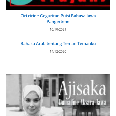
Ciri cirine Geguritan Puisi Bahasa Jawa
Pangertene
10/10/2021
Bahasa Arab tentang Teman Temanku
14/12/2020