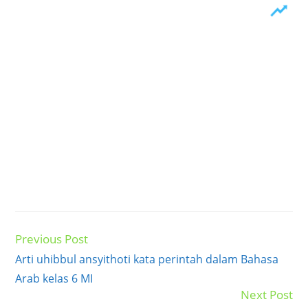
Previous Post
Read
more
Arti uhibbul ansyithoti kata perintah dalam Bahasa
articles
Arab kelas 6 MI
Next Post