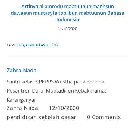
Artinya al amrodu mabtuunun maghsun
dawaaun mustasyfa tobiibun mabtuunun Bahasa
Indonesia
11/10/2020
TAGS
:
PELAJARAN KELAS 3 SD MI
Zahra Nada
Santri kelas 3 PKPPS Wustha pada Pondok
Pesantren Darul Mubtadi-ien Kebakkramat
Karanganyar
Post
Post
Zahra Nada
12/10/2020
author:
published:
Post
Post
pendidikan sekolah dasar
0 Comments
category:
comments: