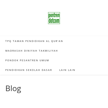
Skip
to
content
TPQ TAMAN PENDIDIKAN AL QUR’AN
MADRASAH DINIYAH TAKMILIYAH
PONDOK PESANTREN UMUM
PENDIDIKAN SEKOLAH DASAR
LAIN LAIN
Blog