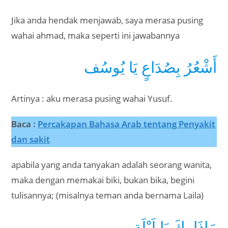
Jika anda hendak menjawab, saya merasa pusing
wahai ahmad, maka seperti ini jawabannya
أَشْعُرُ بِصُدَاعٍ يَا يُوسُف
Artinya : aku merasa pusing wahai Yusuf.
Baca :
Percakapan Bahasa Arab tentang Penyakit
dan sakit
apabila yang anda tanyakan adalah seorang wanita,
maka dengan memakai biki, bukan bika, begini
tulisannya; (misalnya teman anda bernama Laila)
مَاذَا بِكَ يَا لَيْلَة