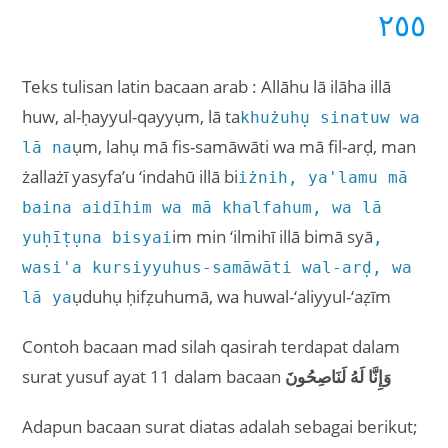
٢٥٥
Teks tulisan latin bacaan arab : Allāhu lā ilāha illā
huw, al-ḥayyul-qayyụm, lā ta
khużuhụ sinatuw wa
ụm, lahụ mā fis-samāwāti wa mā fil-arḍ, man
lā na
żallażī yasyfa’u ‘indahū illā bi
iżnih, ya'lamu mā
baina aidīhim wa mā khalfahum, wa lā
im min ‘ilmihī illā bimā syā
yuḥīṭụna bisyai
,
wasi'a kursiyyuhus-samāwāti wal-arḍ, wa
ụduhụ ḥifẓuhumā, wa huwal-‘aliyyul-‘aẓīm
lā ya
Contoh bacaan mad silah qasirah terdapat dalam
surat yusuf ayat 11 dalam bacaan
وَإِنَّا لَهُ لَنَاصِحُونَ
Adapun bacaan surat diatas adalah sebagai berikut;