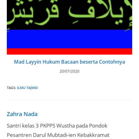
Mad Layyin Hukum Bacaan beserta Contohnya
20/07/2020
TAGS
:
ILMU TAJWID
Zahra Nada
Santri kelas 3 PKPPS Wustha pada Pondok
Pesantren Darul Mubtadi-ien Kebakkramat