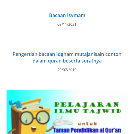
Bacaan Isymam
03/11/2021
Pengertian bacaan Idgham mutajanisain contoh
dalam quran beserta suratnya
29/07/2019