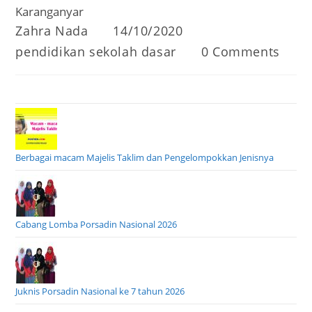
Karanganyar
Post
Post
Zahra Nada
14/10/2020
author:
published:
Post
Post
pendidikan sekolah dasar
0 Comments
category:
comments:
Berbagai macam Majelis Taklim dan Pengelompokkan Jenisnya
Cabang Lomba Porsadin Nasional 2026
Juknis Porsadin Nasional ke 7 tahun 2026