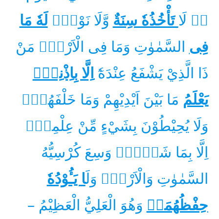
ەۚ لَا
تَأْخُذُهٗ سِنَةٌ
وَّلَا نَوْمٌۗ
لَهٗ مَا
فِى
السَّمٰوٰتِ وَمَا فِى الْاَرْضِۗ مَنْ
ذَا الَّذِيْ يَشْفَعُ عِنْدَهٗٓ
اِلَّا بِاِذْنِهٖۗ
يَعْلَمُ
مَا بَيْنَ اَيْدِيْهِمْ وَمَا خَلْفَهُمْۚ
وَلَا يُحِيْطُوْنَ بِشَيْءٍ مِّنْ عِلْمِهٖٓ
اِلَّا بِمَا شَاۤءَۚ وَسِعَ كُرْسِيُّهُ
السَّمٰوٰتِ وَالْاَرْضَۚ وَلَ
ا يَـُٔوْدُهٗ
حِفْظُهُمَاۚ
وَهُوَ الْعَلِيُّ الْعَظِيْمُ –