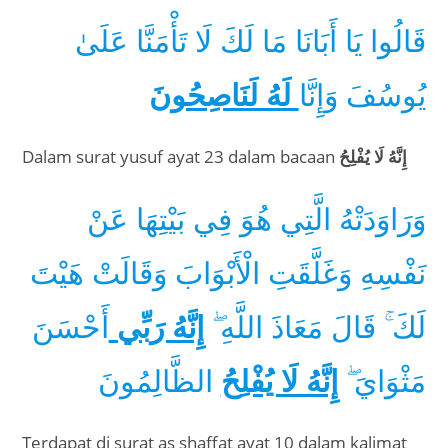
قَالُوا يَا أَبَانَا مَا لَكَ لَا تَأْمَنَّا عَلَىٰ
يُوسُفَ وَإِنَّا
لَهُ لَنَاصِحُونَ
Dalam surat yusuf ayat 23 dalam bacaan
إِنَّهُ لَا يُفْلِحُ
وَرَاوَدَتْهُ الَّتِي هُوَ فِي بَيْتِهَا عَنْ
نَفْسِهِ وَغَلَّقَتِ الْأَبْوَابَ وَقَالَتْ هَيْتَ
لَكَ ۚ قَالَ مَعَاذَ اللَّهِ ۖ
إِنَّهُ رَبِّي
أَحْسَنَ
مَثْوَايَ ۖ
إِنَّهُ لَا يُفْلِحُ
الظَّالِمُونَ
Terdapat di surat as shaffat ayat 10 dalam kalimat