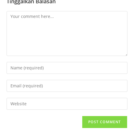
Tinggalkan Balasan
Comment
Enter
your
name
Enter
or
your
username
email
Enter
to
address
your
comment
to
website
comment
URL
(optional)