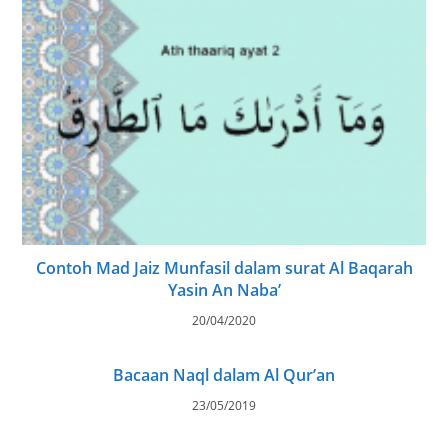
Contoh Mad Jaiz Munfasil dalam surat Al Baqarah
Yasin An Naba’
20/04/2020
Bacaan Naql dalam Al Qur’an
23/05/2019