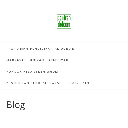
Skip
to
content
TPQ TAMAN PENDIDIKAN AL QUR’AN
MADRASAH DINIYAH TAKMILIYAH
PONDOK PESANTREN UMUM
PENDIDIKAN SEKOLAH DASAR
LAIN LAIN
Blog