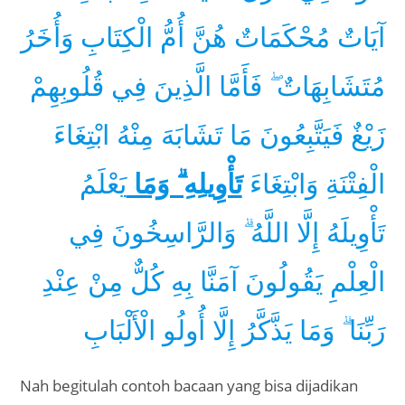
آيَاتٌ مُحْكَمَاتٌ هُنَّ أُمُّ الْكِتَابِ وَأُخَرُ
مُتَشَابِهَاتٌ ۖ فَأَمَّا الَّذِينَ فِي قُلُوبِهِمْ
زَيْغٌ فَيَتَّبِعُونَ مَا تَشَابَهَ مِنْهُ ابْتِغَاءَ
الْفِتْنَةِ وَابْتِغَاءَ
تَأْوِيلِهِ ۗ وَمَا
يَعْلَمُ
تَأْوِيلَهُ إِلَّا اللَّهُ ۗ وَالرَّاسِخُونَ فِي
الْعِلْمِ يَقُولُونَ آمَنَّا بِهِ كُلٌّ مِنْ عِنْدِ
رَبِّنَا ۗ وَمَا يَذَّكَّرُ إِلَّا أُولُو الْأَلْبَابِ
Nah begitulah contoh bacaan yang bisa dijadikan