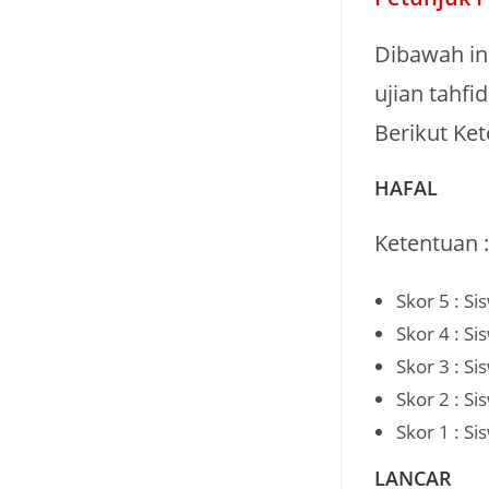
Dibawah ini
ujian tahfi
Berikut Ke
HAFAL
Ketentuan :
Skor 5 : Si
Skor 4 : Si
Skor 3 : Si
Skor 2 : Si
Skor 1 : Si
LANCAR