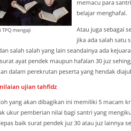
memacu para santr
belajar menghafal.
Atau juga sebagai se
ri TPQ mengaji
jika ada salah satu s
dan salah salah yang lain seandainya ada kejua
surat ayat pendek maupun hafalan 30 juz sehin
 dalam perekrutan peserta yang hendak diaju
nilaian ujian tahfidz
oh yang akan dibagikan ini memiliki 5 macam kri
ak ukur pemberian nilai bagi santri yang mengiku
lepas baik surat pendek juz 30 atau juz lainnya se