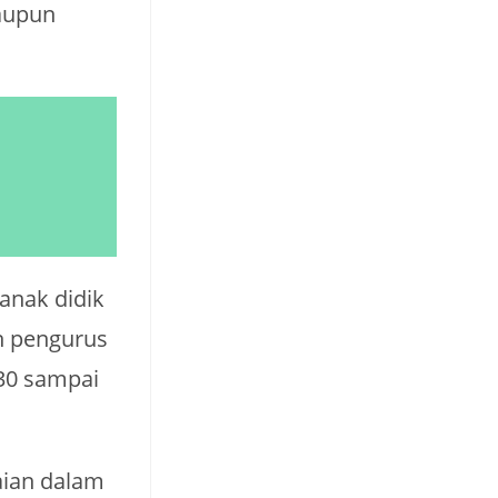
maupun
anak didik
h pengurus
 30 sampai
aian dalam