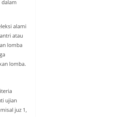
i dalam
leksi alami
antri atau
raan lomba
gga
kan lomba.
teria
ti ujian
misal juz 1,