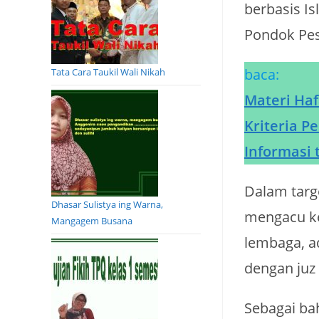
berbasis I
Pondok Pesa
baca:
Tata Cara Taukil Wali Nikah
Materi Haf
Kriteria P
Informasi 
Dalam targe
Dhasar Sulistya ing Warna,
mengacu ke
Mangagem Busana
lembaga, a
dengan juz
Sebagai ba