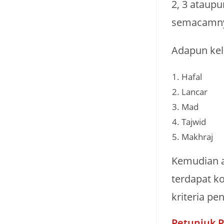
2, 3 ataupu
semacamn
Adapun keli
Hafal
Lancar
Mad
Tajwid
Makhraj
Kemudian a
terdapat ko
kriteria pen
Petunjuk P