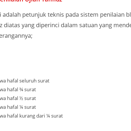
 adalah petunjuk teknis pada sistem penilaian b
dz diatas yang diperinci dalam satuan yang mende
terangannya;
swa hafal seluruh surat
swa hafal ¾ surat
swa hafal ½ surat
swa hafal ¼ surat
swa hafal kurang dari ¼ surat