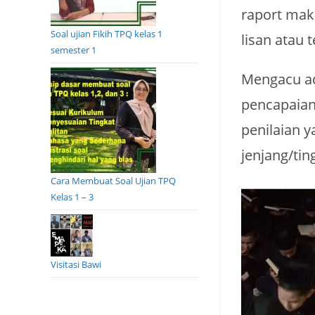
raport mak
Soal ujian Fikih TPQ kelas 1
lisan atau 
semester 1
Mengacu ad
pencapaian 
penilaian 
jenjang/tin
Cara Membuat Soal Ujian TPQ
Kelas 1 – 3
Visitasi Bawi