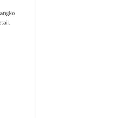
langko
tail.