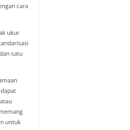
engan cara
ak ukur
tandarisasi
 dan satu
samaan
 dapat
 atau
a memang
an untuk