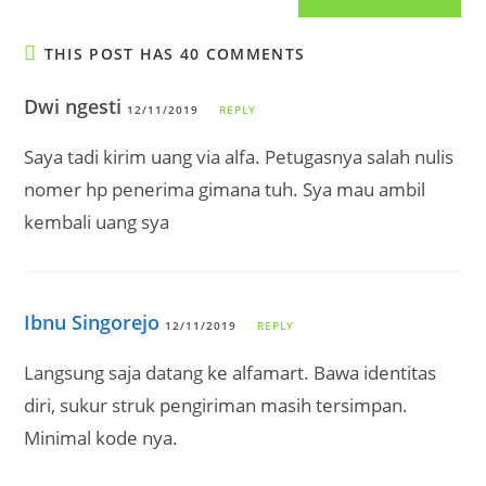
URL
(optional)
THIS POST HAS 40 COMMENTS
Dwi ngesti
12/11/2019
REPLY
Saya tadi kirim uang via alfa. Petugasnya salah nulis
nomer hp penerima gimana tuh. Sya mau ambil
kembali uang sya
Ibnu Singorejo
12/11/2019
REPLY
Langsung saja datang ke alfamart. Bawa identitas
diri, sukur struk pengiriman masih tersimpan.
Minimal kode nya.