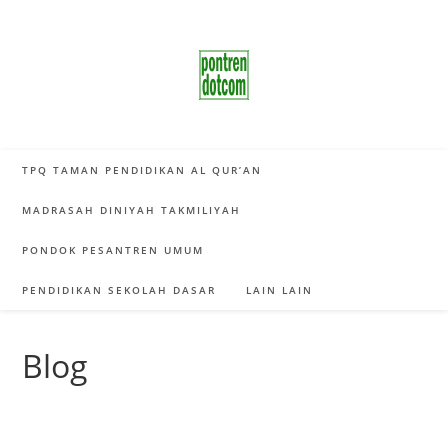
Skip
to
content
TPQ TAMAN PENDIDIKAN AL QUR’AN
MADRASAH DINIYAH TAKMILIYAH
PONDOK PESANTREN UMUM
PENDIDIKAN SEKOLAH DASAR
LAIN LAIN
Blog