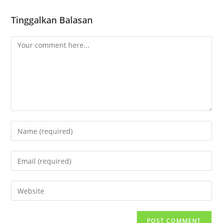
Tinggalkan Balasan
Comment
Enter
your
name
Enter
or
your
username
email
Enter
to
address
your
comment
to
website
comment