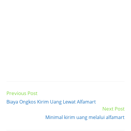
Previous Post
Read
more
Biaya Ongkos Kirim Uang Lewat Alfamart
articles
Next Post
Minimal kirim uang melalui alfamart