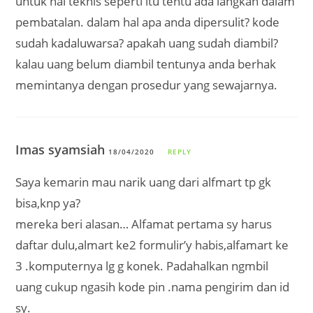
untuk hal teknis seperti itu tentu ada langkah dalam
pembatalan. dalam hal apa anda dipersulit? kode
sudah kadaluwarsa? apakah uang sudah diambil?
kalau uang belum diambil tentunya anda berhak
memintanya dengan prosedur yang sewajarnya.
Imas syamsiah
18/04/2020
REPLY
Saya kemarin mau narik uang dari alfmart tp gk
bisa,knp ya?
mereka beri alasan… Alfamat pertama sy harus
daftar dulu,almart ke2 formulir’y habis,alfamart ke
3 .komputernya lg g konek. Padahalkan ngmbil
uang cukup ngasih kode pin .nama pengirim dan id
sy.