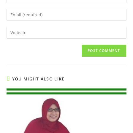
your
name
Enter
or
your
username
email
Enter
to
address
your
comment
to
website
comment
URL
(optional)
YOU MIGHT ALSO LIKE