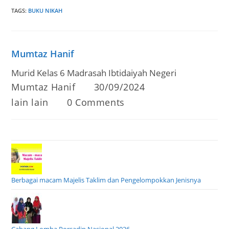
TAGS
:
BUKU NIKAH
Mumtaz Hanif
Murid Kelas 6 Madrasah Ibtidaiyah Negeri
Post
Post
Mumtaz Hanif
30/09/2024
author:
published:
Post
Post
lain lain
0 Comments
category:
comments:
Berbagai macam Majelis Taklim dan Pengelompokkan Jenisnya