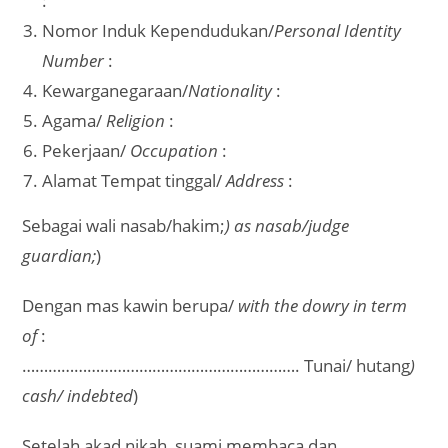
:
Nomor Induk Kependudukan/
Personal Identity
Number
:
Kewarganegaraan/
Nationality
:
Agama/
Religion
:
Pekerjaan/
Occupation
:
Alamat Tempat tinggal/
Address
:
Sebagai wali nasab/hakim;
) as nasab/judge
guardian;
)
Dengan mas kawin berupa/
with the dowry in term
of
:
………………………………………………………. Tunai/ hutang
)
cash/ indebted
)
Setelah akad nikah, suami membaca dan