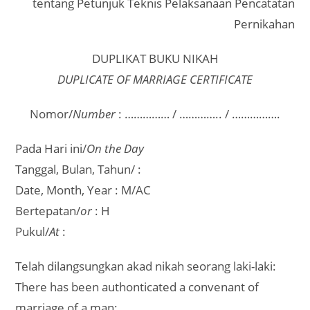
tentang Petunjuk Teknis Pelaksanaan Pencatatan
Pernikahan
DUPLIKAT BUKU NIKAH
DUPLICATE OF MARRIAGE CERTIFICATE
Nomor/
Number
: …………… / ………….. / …………….
Pada Hari ini/
On the Day
Tanggal, Bulan, Tahun/ :
Date, Month, Year : M/AC
Bertepatan/
or
: H
Pukul/
At
:
Telah dilangsungkan akad nikah seorang laki-laki:
There has been authonticated a convenant of
marriage of a man: