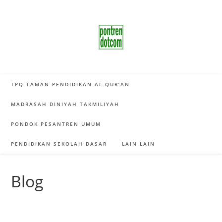
Skip
to
content
TPQ TAMAN PENDIDIKAN AL QUR’AN
MADRASAH DINIYAH TAKMILIYAH
PONDOK PESANTREN UMUM
PENDIDIKAN SEKOLAH DASAR
LAIN LAIN
Blog