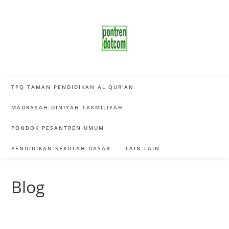
Skip
to
content
TPQ TAMAN PENDIDIKAN AL QUR’AN
MADRASAH DINIYAH TAKMILIYAH
PONDOK PESANTREN UMUM
PENDIDIKAN SEKOLAH DASAR
LAIN LAIN
Blog