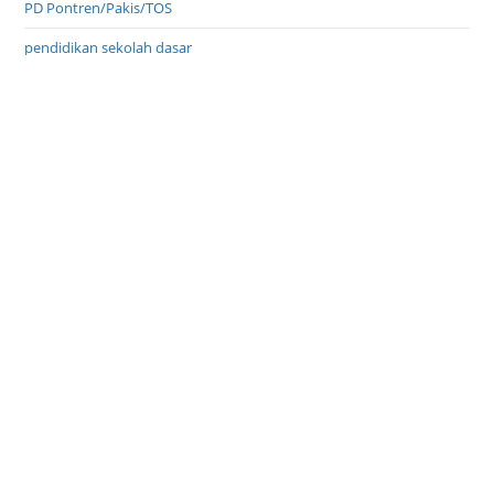
PD Pontren/Pakis/TOS
pendidikan sekolah dasar
Pondok Pesantren Umum
PPS Wajar Dikdas
Profil Inspirasi
Profil Pondok Pesantren
Program Indonesia Pintar
TPQ Taman Pendidikan Al Qur'an
Uncategorized
unik di pesantren
usaha bisnis santri