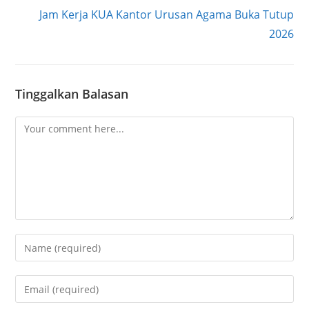
Jam Kerja KUA Kantor Urusan Agama Buka Tutup
2026
Tinggalkan Balasan
Comment
Enter
your
name
Enter
or
your