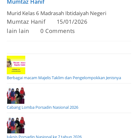
Mumtaz Hanif
Murid Kelas 6 Madrasah Ibtidaiyah Negeri
Post
Post
Mumtaz Hanif
15/01/2026
author:
published:
Post
Post
lain lain
0 Comments
category:
comments:
Berbagai macam Majelis Taklim dan Pengelompokkan Jenisnya
Cabang Lomba Porsadin Nasional 2026
Juknis Porsadin Nasional ke 7 tahun 2026