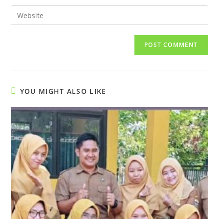
username
email
Enter
to
address
your
comment
to
website
comment
URL
(optional)
YOU MIGHT ALSO LIKE