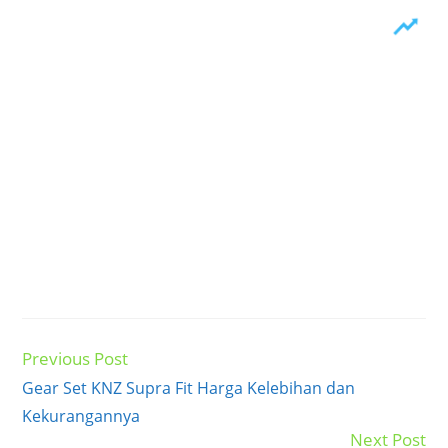
Previous Post
Read
more
Gear Set KNZ Supra Fit Harga Kelebihan dan
articles
Kekurangannya
Next Post