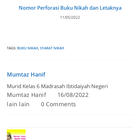
Nomor Perforasi Buku Nikah dan Letaknya
11/05/2022
TAGS
:
BUKU NIKAH
,
SYARAT NIKAH
Mumtaz Hanif
Murid Kelas 6 Madrasah Ibtidaiyah Negeri
Post
Post
Mumtaz Hanif
16/08/2022
author:
published:
Post
Post
lain lain
0 Comments
category:
comments: