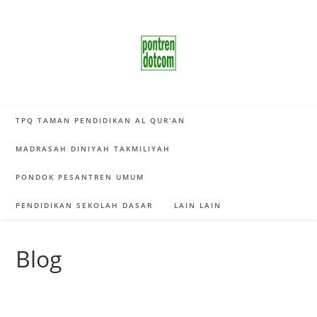
Skip
to
content
TPQ TAMAN PENDIDIKAN AL QUR’AN
MADRASAH DINIYAH TAKMILIYAH
PONDOK PESANTREN UMUM
PENDIDIKAN SEKOLAH DASAR
LAIN LAIN
Blog