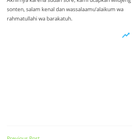
sonten, salam kenal dan wassalaamu’alaikum wa
rahmatullahi wa barakatuh.
Previous Post
Read