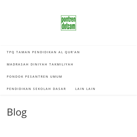
Skip
to
content
TPQ TAMAN PENDIDIKAN AL QUR’AN
MADRASAH DINIYAH TAKMILIYAH
PONDOK PESANTREN UMUM
PENDIDIKAN SEKOLAH DASAR
LAIN LAIN
Blog