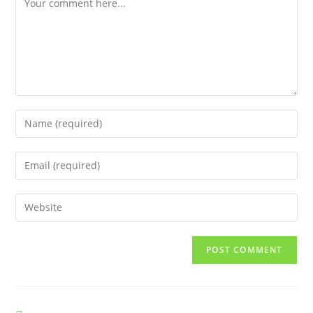
Enter
your
name
Enter
or
your
username
email
Enter
to
address
your
comment
to
website
comment
URL
(optional)