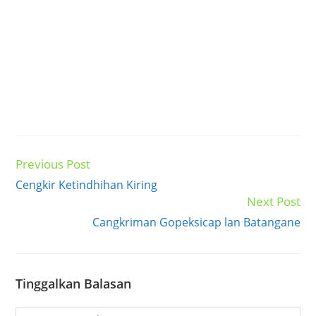
Previous Post
Read
more
Cengkir Ketindhihan Kiring
articles
Next Post
Cangkriman Gopeksicap lan Batangane
Tinggalkan Balasan
Comment