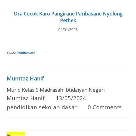
Ora Cocok Karo Pangirane Paribasane Nyolong
Pethek
04/01/2023
TAGS
:
PARIBASAN
Mumtaz Hanif
Murid Kelas 6 Madrasah Ibtidaiyah Negeri
Post
Post
Mumtaz Hanif
13/05/2024
author:
published:
Post
Post
pendidikan sekolah dasar
0 Comments
category:
comments: