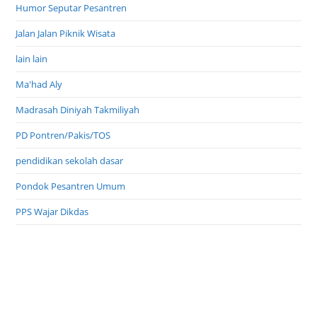
Humor Seputar Pesantren
Jalan Jalan Piknik Wisata
lain lain
Ma'had Aly
Madrasah Diniyah Takmiliyah
PD Pontren/Pakis/TOS
pendidikan sekolah dasar
Pondok Pesantren Umum
PPS Wajar Dikdas
Profil Inspirasi
Profil Pondok Pesantren
Program Indonesia Pintar
TPQ Taman Pendidikan Al Qur'an