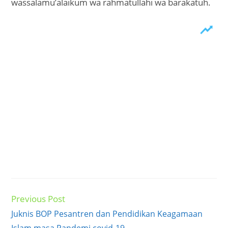
wassalamu’alaikum wa rahmatullahi wa barakatuh.
Previous Post
Read
more
Juknis BOP Pesantren dan Pendidikan Keagamaan
articles
Islam masa Pandemi covid-19