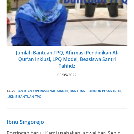
Jumlah Bantuan TPQ, Afirmasi Pendidikan Al-
Qur’an Inklusi, LPQ Model, Beasiswa Santri
Tahfidz
03/05/2022
TAGS
:
BANTUAN OPERASIONAL MADIN
,
BANTUAN PONDOK PESANTREN
,
JUKNIS BANTUAN TPQ
Ibnu Singorejo
Postingan baru : Kami usahakan Jadwal hari Senin