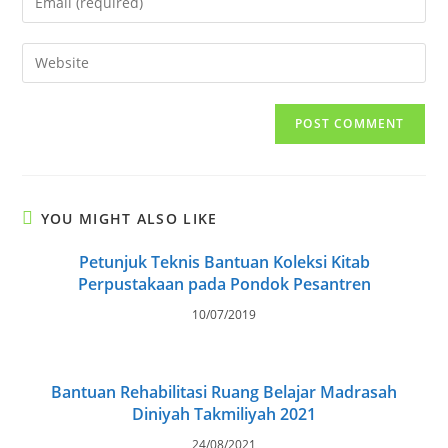
or
your
username
email
Enter
to
address
your
comment
to
website
comment
URL
(optional)
YOU MIGHT ALSO LIKE
Petunjuk Teknis Bantuan Koleksi Kitab
Perpustakaan pada Pondok Pesantren
10/07/2019
Bantuan Rehabilitasi Ruang Belajar Madrasah
Diniyah Takmiliyah 2021
24/08/2021