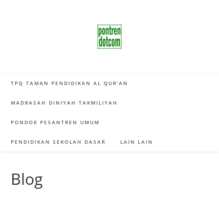
Skip
to
content
TPQ TAMAN PENDIDIKAN AL QUR’AN
MADRASAH DINIYAH TAKMILIYAH
PONDOK PESANTREN UMUM
PENDIDIKAN SEKOLAH DASAR
LAIN LAIN
Blog