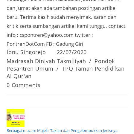
dan Jumat akan ada tambahan postingan artikel
baru. Terima kasih sudah menyimak. saran dan
kritik serta sumbangan artikel kami tunggu. contact
info : cspontren@yahoo.com twitter :
PontrenDotCom FB : Gadung Giri
Post
Post
Ibnu Singorejo
22/07/2020
author:
published:
Post
Madrasah Diniyah Takmiliyah
/
Pondok
category:
Pesantren Umum
/
TPQ Taman Pendidikan
Al Qur'an
Post
0 Comments
comments:
Berbagai macam Majelis Taklim dan Pengelompokkan Jenisnya