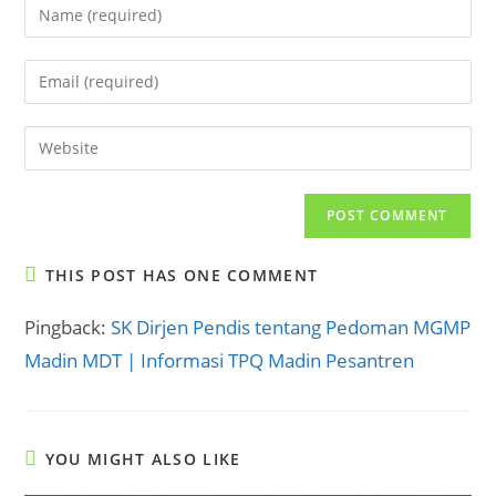
Enter
your
name
Enter
or
your
username
email
Enter
to
address
your
comment
to
website
comment
URL
(optional)
THIS POST HAS ONE COMMENT
Pingback:
SK Dirjen Pendis tentang Pedoman MGMP
Madin MDT | Informasi TPQ Madin Pesantren
YOU MIGHT ALSO LIKE