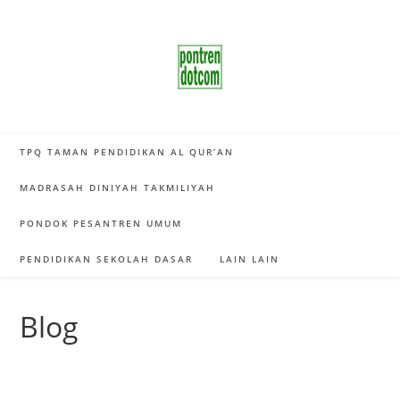
Skip
to
content
TPQ TAMAN PENDIDIKAN AL QUR’AN
MADRASAH DINIYAH TAKMILIYAH
PONDOK PESANTREN UMUM
PENDIDIKAN SEKOLAH DASAR
LAIN LAIN
Blog