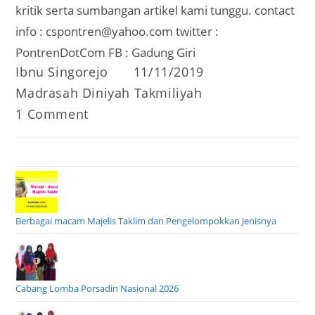
kritik serta sumbangan artikel kami tunggu. contact
info : cspontren@yahoo.com twitter :
PontrenDotCom FB : Gadung Giri
Post
Post
Ibnu Singorejo
11/11/2019
author:
published:
Post
Madrasah Diniyah Takmiliyah
category:
Post
1 Comment
comments:
Berbagai macam Majelis Taklim dan Pengelompokkan Jenisnya
Cabang Lomba Porsadin Nasional 2026