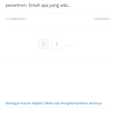
pesantren. Entah apa yang ada…
0 COMMENTS
24/06/2021
1
2
Go to the next page
Berbagai macam Majelis Taklim dan Pengelompokkan Jenisnya