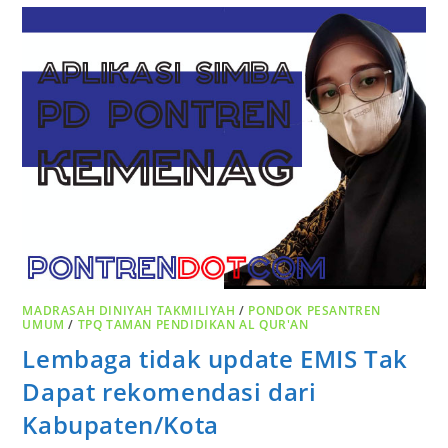
MADRASAH DINIYAH TAKMILIYAH
/
PONDOK PESANTREN
UMUM
/
TPQ TAMAN PENDIDIKAN AL QUR'AN
Lembaga tidak update EMIS Tak
Dapat rekomendasi dari
Kabupaten/Kota