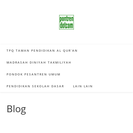
Skip
to
content
TPQ TAMAN PENDIDIKAN AL QUR’AN
MADRASAH DINIYAH TAKMILIYAH
PONDOK PESANTREN UMUM
PENDIDIKAN SEKOLAH DASAR
LAIN LAIN
Blog