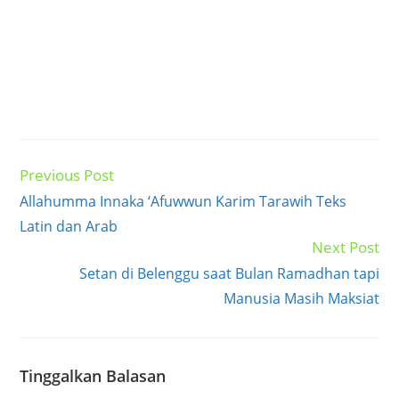
Previous Post
Read
more
Allahumma Innaka ‘Afuwwun Karim Tarawih Teks
articles
Latin dan Arab
Next Post
Setan di Belenggu saat Bulan Ramadhan tapi
Manusia Masih Maksiat
Tinggalkan Balasan