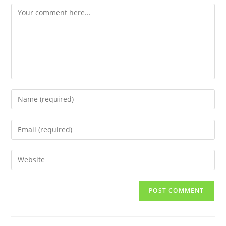
Comment
Enter
your
name
Enter
or
your
username
email
Enter
to
address
your
comment
to
website
comment
URL
(optional)