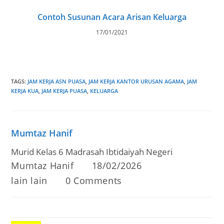
Contoh Susunan Acara Arisan Keluarga
17/01/2021
TAGS
:
JAM KERJA ASN PUASA
,
JAM KERJA KANTOR URUSAN AGAMA
,
JAM
KERJA KUA
,
JAM KERJA PUASA
,
KELUARGA
Mumtaz Hanif
Murid Kelas 6 Madrasah Ibtidaiyah Negeri
Post
Post
Mumtaz Hanif
18/02/2026
author:
published:
Post
Post
lain lain
0 Comments
category:
comments: