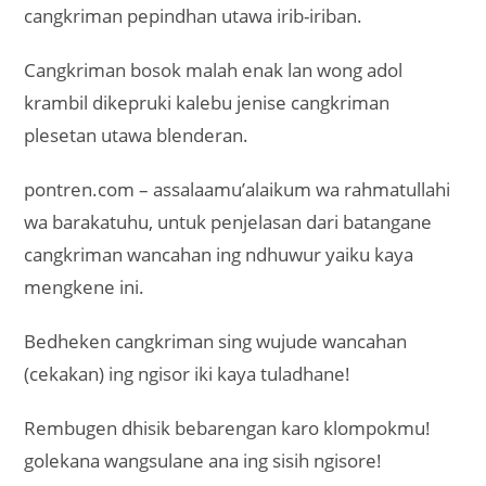
cangkriman pepindhan utawa irib-iriban.
Cangkriman bosok malah enak lan wong adol
krambil dikepruki kalebu jenise cangkriman
plesetan utawa blenderan.
pontren.com – assalaamu’alaikum wa rahmatullahi
wa barakatuhu, untuk penjelasan dari batangane
cangkriman wancahan ing ndhuwur yaiku kaya
mengkene ini.
Bedheken cangkriman sing wujude wancahan
(cekakan) ing ngisor iki kaya tuladhane!
Rembugen dhisik bebarengan karo klompokmu!
golekana wangsulane ana ing sisih ngisore!