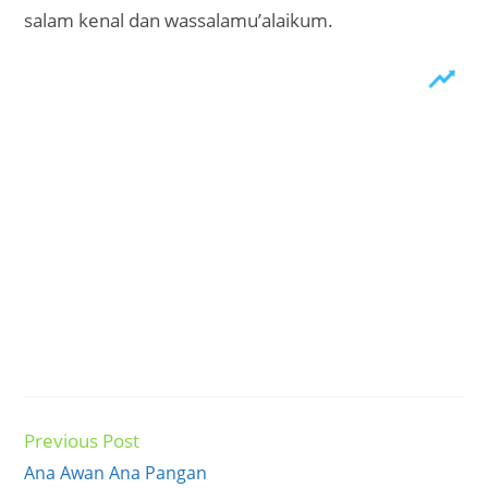
salam kenal dan wassalamu’alaikum.
Previous Post
Read
more
Ana Awan Ana Pangan
articles