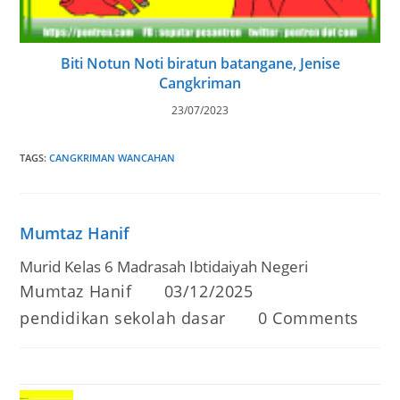
Biti Notun Noti biratun batangane, Jenise
Cangkriman
23/07/2023
TAGS
:
CANGKRIMAN WANCAHAN
Mumtaz Hanif
Murid Kelas 6 Madrasah Ibtidaiyah Negeri
Post
Post
Mumtaz Hanif
03/12/2025
author:
published:
Post
Post
pendidikan sekolah dasar
0 Comments
category:
comments: