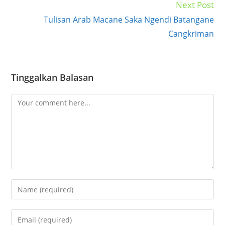
Next Post
Tulisan Arab Macane Saka Ngendi Batangane
Cangkriman
Tinggalkan Balasan
Comment
Enter
your
name
Enter
or