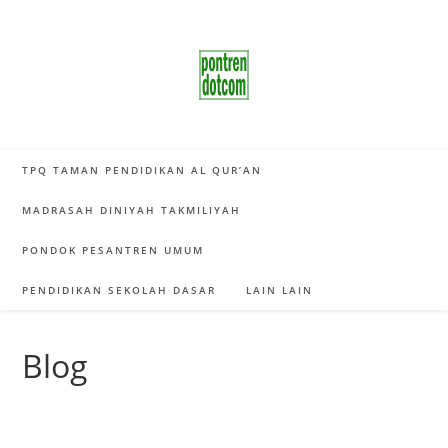
Skip
to
content
TPQ TAMAN PENDIDIKAN AL QUR’AN
MADRASAH DINIYAH TAKMILIYAH
PONDOK PESANTREN UMUM
PENDIDIKAN SEKOLAH DASAR
LAIN LAIN
Blog