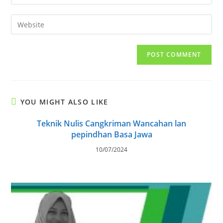
your
username
email
Enter
to
address
your
comment
to
website
comment
URL
(optional)
YOU MIGHT ALSO LIKE
Teknik Nulis Cangkriman Wancahan lan
pepindhan Basa Jawa
10/07/2024