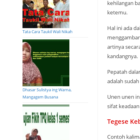
kehilangan b
ketemu.
Hal ini ada d
Tata Cara Taukil Wali Nikah
menggambarka
artinya secar
kandangnya.
Pepatah dala
adalah sudah 
Dhasar Sulistya ing Warna,
Unen unen in
Mangagem Busana
sifat keadaa
Tegese Keb
Contoh kalim