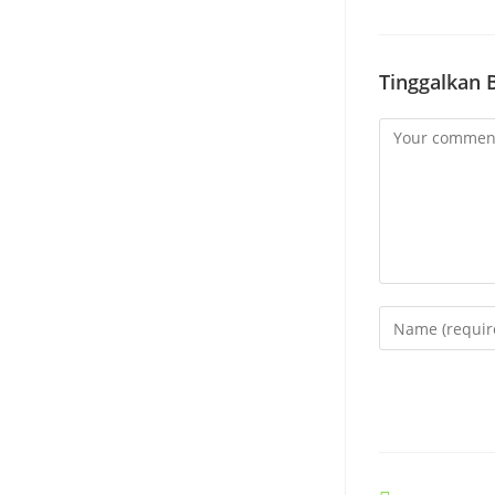
Tinggalkan 
Comment
Enter
your
name
or
username
to
comment