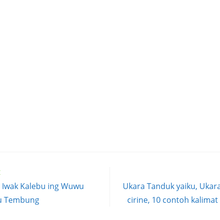
t
 Iwak Kalebu ing Wuwu
Ukara Tanduk yaiku, Ukara
bu Tembung
cirine, 10 contoh kalima