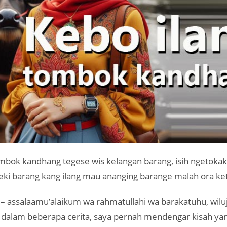
ombok kandhang tegese wis kelangan barang, isih ngetoka
eki barang kang ilang mau ananging barange malah ora k
– assalaamu’alaikum wa rahmatullahi wa barakatuhu, wilu
. dalam beberapa cerita, saya pernah mendengar kisah ya