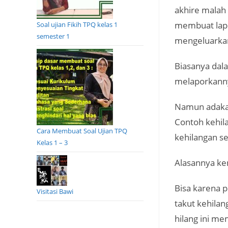
akhire malah 
membuat lapo
Soal ujian Fikih TPQ kelas 1
semester 1
mengeluarkan
Biasanya dal
melaporkanny
Namun adakal
Contoh kehil
Cara Membuat Soal Ujian TPQ
kehilangan s
Kelas 1 – 3
Alasannya ke
Bisa karena p
Visitasi Bawi
takut kehila
hilang ini me