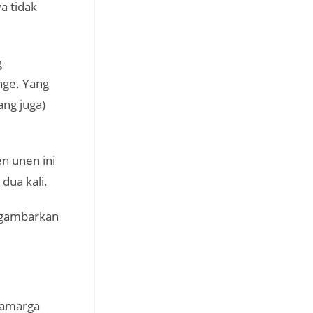
a tidak
g
nge. Yang
ang juga)
n unen ini
dua kali.
nggambarkan
g amarga