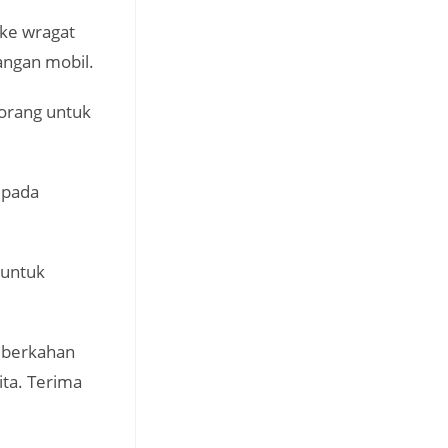
ake wragat
angan mobil.
orang untuk
 pada
 untuk
eberkahan
ita. Terima