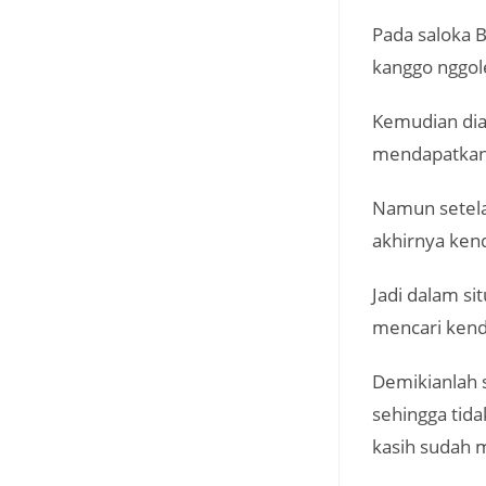
Pada saloka B
kanggo nggole
Kemudian dia
mendapatkan 
Namun setela
akhirnya kend
Jadi dalam si
mencari kenda
Demikianlah 
sehingga tida
kasih sudah 