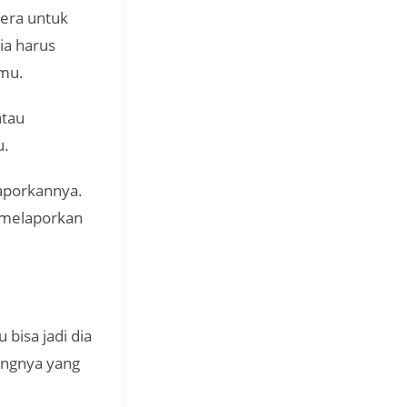
jera untuk
ia harus
emu.
atau
u.
aporkannya.
 melaporkan
bisa jadi dia
angnya yang