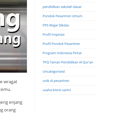
pendidikan sekolah dasar
Pondok Pesantren Umum
PPS Wajar Dikdas
Profil Inspirasi
Profil Pondok Pesantren
Program Indonesia Pintar
TPQ Taman Pendidikan Al Qur'an
Uncategorized
unik di pesantren
ke wragat
etemu.
usaha bisnis santri
jeng enjang
ng orang