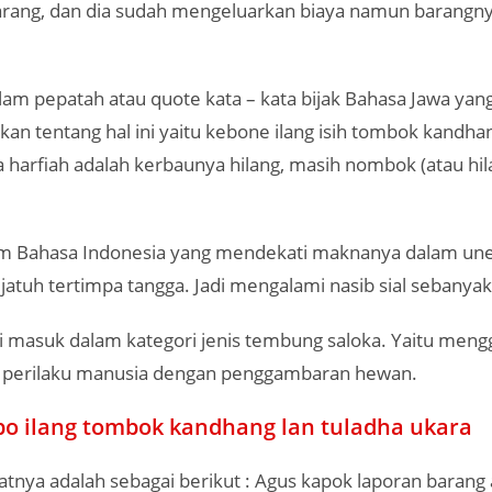
arang, dan dia sudah mengeluarkan biaya namun barangny
alam pepatah atau quote kata – kata bijak Bahasa Jawa yan
n tentang hal ini yaitu kebone ilang isih tombok kandha
a harfiah adalah kerbaunya hilang, masih nombok (atau hil
m Bahasa Indonesia yang mendekati maknanya dalam une
jatuh tertimpa tangga. Jadi mengalami nasib sial sebanyak 
i masuk dalam kategori jenis tembung saloka. Yaitu me
n perilaku manusia dengan penggambaran hewan.
o ilang tombok kandhang lan tuladha ukara
atnya adalah sebagai berikut : Agus kapok laporan baran