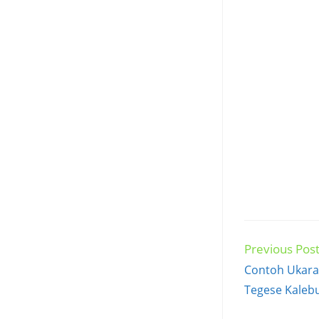
Previous Pos
Read
more
Contoh Ukara
articles
Tegese Kale